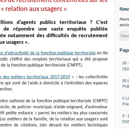
ultés de recrutement concentrées sur les
 « relation aux usagers »
News
Abonn
ions d’agents publics territoriaux ? C’est
articl
e de répondre une vaste enquête publiée
inte notamment des difficultés de recrutement
aux usagers ».
Pag
s d’attractivité de la fonction publique territoriale
en fin
stic chiffré des emplois territoriaux qui a été proposé
00 
 de la fonction publique territoriale (CNFPT).
OU
 des métiers territoriaux 2017-2019
» : les collectivités
00 
ns qui vont de l’aide à domicile à l’entretien des espaces
PU
ection.
0 L
entre national de la fonction publique territoriale (CNFPT)
Pré
micile, de policier municipal, d’aide-soignant, d’animateur
tif petite enfance » parmi les métiers les plus concernés
0 -
 Les métiers de la famille, de la relation aux usagers sont
D'
mbre de citations, loin devant les métiers techniques