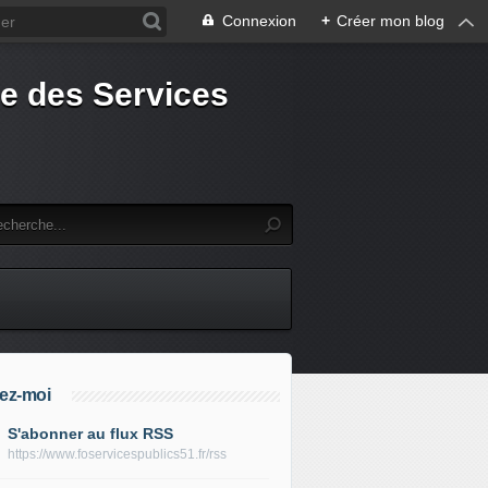
Connexion
+
Créer mon blog
e des Services
ez-moi
S'abonner au flux RSS
https://www.foservicespublics51.fr/rss