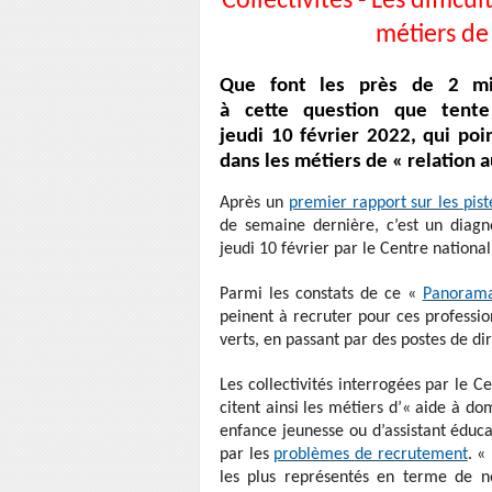
Collectivités - Les diffic
métiers de
Que font les près de 2 mill
à cette question que tent
jeudi 10 février 2022, qui po
dans les métiers de « relation 
Après un
premier rapport sur les piste
de semaine dernière, c’est un diagno
jeudi 10 février par le Centre national
Parmi les constats de ce «
Panorama
peinent à recruter pour ces professio
verts, en passant par des postes de dir
Les collectivités interrogées par le C
citent ainsi les métiers d’« aide à do
enfance jeunesse ou d’assistant éduca
par les
problèmes de recrutement
. «
les plus représentés en terme de no