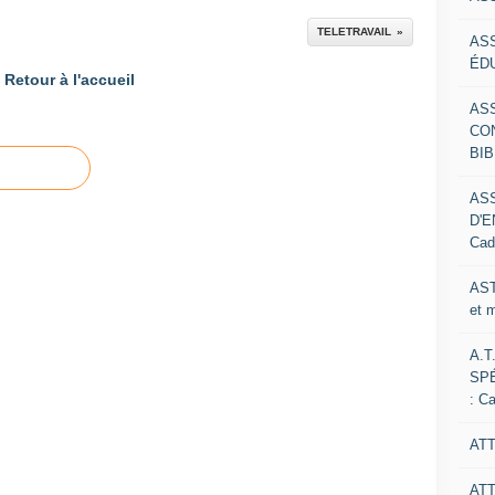
TELETRAVAIL
AS
ÉDU
Retour à l'accueil
AS
CO
BIB
AS
D'E
Cad
AST
et 
A.T
SP
: C
ATT
AT