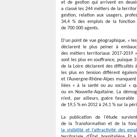
et de gestion qui arrivent en deux
a classé les 244 métiers de la territ
gestion, relation aux usagers, profe
34,4 % des emplois de la fonction p
de 700 000 agents.
D’un point de vue géographique, « le
déclarent le plus peiner à embauc
des métiers territoriaux 2017-2019 ».
sont les plus en souffrance, puisque 
de la Loire déclarent des difficultés
les plus en tension diffèrent égalem
et l’Auvergne-Rhône-Alpes manquent d
liées « à la santé ou au social » 
ou en Nouvelle-Aquitaine. La démogra
n’est, par ailleurs, guère favorabl
de 19,5 % en 2012 à 24,1 % sur la pér
La publication de l’étude survie
de la Transformation et de la fon
la visibilité et l’attractivité des emp
territoriale, d’État, hospitalière. Et