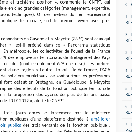
ième et troisième position », commente le CNFPT, qui
0 -
oriale en cinq grandes catégories (management, expertise,
ssions techniques). Or ces métiers du lien représentent
1 -
ublique territoriale, soit le premier vivier avec près
RÉP
2 -
s répondants en Guyane et à Mayotte (38 %) sont ceux qui
RÉP
her », est-il précisé dans ce « Panorama statistique
 En métropole, les collectivités de l’ouest de la France
3 -
35 % des employeurs territoriaux de Bretagne et des Pays
RÉP
 à recruter (contre seulement 6 % en Corse). Les métiers
ent d’une région à l’autre. Là où l’Île-de-France, PACA
4 -
e policiers municipaux, ce sont surtout les professions
RÉP
qui font défaut en Bretagne, en Guadeloupe, à Mayotte
5 -
phie des effectifs de la fonction publique territoriale
RÉP
e : « la proportion des agents de plus de 55 ans passe
iode 2017-2019 », alerte le CNFPT.
6 -
RÉP
nt trois jours après le lancement par le ministère
ction publiques d’une plateforme destinée à
améliorer
7 -
lois publics
des trois versants de la fonction publique :
Pré
 à deux mois du premier tour de l’élection présidentielle,