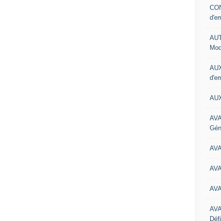
CON
d'e
AUT
Mod
AUX
d'e
AUX
AVA
Gén
AV
AV
AV
AV
Défi