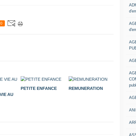
ADM
d'e
AGE
0
d'e
AG
PUB
AGE
AG
COM
pub
PETITE ENFANCE
REMUNERATION
VIE AU
AGE
ANI
ARR
AS