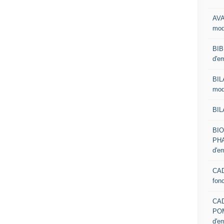
AVA
mod
BIB
d'e
BIL
mod
BIL
BI
PHA
d'e
CAD
fon
CA
PO
d'e