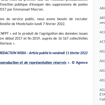
 Fonction publique d’évoquer des suppressions de postes
AB
 2017 par Emmanuel Macron.
ABS
ons du service public, nous avons besoin de recruter
serv
Amélie de Montchalin lundi 7 février 2022.
ACC
NFPT « est le produit de l’agrégation des données issues
tre début 2017 et fin 2019, auprès de 16 167 collectivités
AC
itoriaux ».
ADJ
REDACTION WEKA – Article publié
le vendredi 11 février 2022
ADJ
reproduction et de représentation réservés
»
. © Agence
ADJ
ADJ
AD
ÉT
Cad