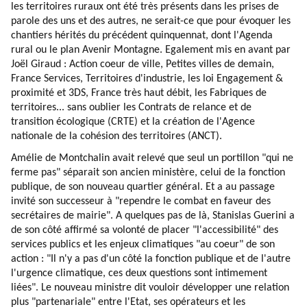
les territoires ruraux ont été très présents dans les prises de
parole des uns et des autres, ne serait-ce que pour évoquer les
chantiers hérités du précédent quinquennat, dont l'Agenda
rural ou le plan Avenir Montagne. Egalement mis en avant par
Joël Giraud : Action coeur de ville, Petites villes de demain,
France Services, Territoires d'industrie, les loi Engagement &
proximité et 3DS, France très haut débit, les Fabriques de
territoires... sans oublier les Contrats de relance et de
transition écologique (CRTE) et la création de l'Agence
nationale de la cohésion des territoires (ANCT).
Amélie de Montchalin avait relevé que seul un portillon "qui ne
ferme pas" séparait son ancien ministère, celui de la fonction
publique, de son nouveau quartier général. Et a au passage
invité son successeur à "rependre le combat en faveur des
secrétaires de mairie". A quelques pas de là, Stanislas Guerini a
de son côté affirmé sa volonté de placer "l'accessibilité" des
services publics et les enjeux climatiques "au coeur" de son
action : "Il n'y a pas d'un côté la fonction publique et de l'autre
l'urgence climatique, ces deux questions sont intimement
liées". Le nouveau ministre dit vouloir développer une relation
plus "partenariale" entre l'Etat, ses opérateurs et les