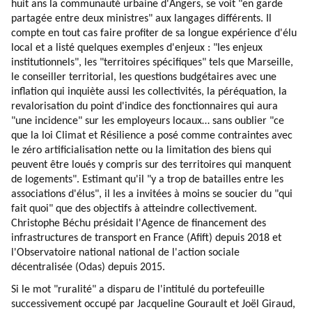
huit ans la communauté urbaine d'Angers, se voit "en garde
partagée entre deux ministres" aux langages différents. Il
compte en tout cas faire profiter de sa longue expérience d'élu
local et a listé quelques exemples d'enjeux : "les enjeux
institutionnels", les "territoires spécifiques" tels que Marseille,
le conseiller territorial, les questions budgétaires avec une
inflation qui inquiète aussi les collectivités, la péréquation, la
revalorisation du point d'indice des fonctionnaires qui aura
"une incidence" sur les employeurs locaux… sans oublier "ce
que la loi Climat et Résilience a posé comme contraintes avec
le zéro artificialisation nette ou la limitation des biens qui
peuvent être loués y compris sur des territoires qui manquent
de logements". Estimant qu'il "y a trop de batailles entre les
associations d'élus", il les a invitées à moins se soucier du "qui
fait quoi" que des objectifs à atteindre collectivement.
Christophe Béchu présidait l'Agence de financement des
infrastructures de transport en France (Afift) depuis 2018 et
l'Observatoire national national de l'action sociale
décentralisée (Odas) depuis 2015.
Si le mot "ruralité" a disparu de l'intitulé du portefeuille
successivement occupé par Jacqueline Gourault et Joël Giraud,