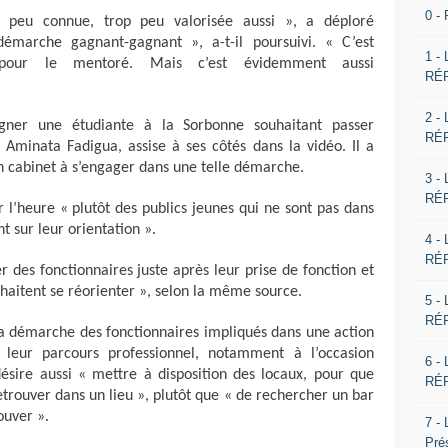
0 -
op peu connue, trop peu valorisée aussi », a déploré
démarche gagnant-gagnant », a-t-il poursuivi. « C’est
1 -
pour le mentoré. Mais c’est évidemment aussi
RÉP
2 -
ner une étudiante à la Sorbonne souhaitant passer
RÉP
 Aminata Fadigua, assise à ses côtés dans la vidéo. Il a
 cabinet à s’engager dans une telle démarche.
3 -
RÉP
r l’heure « plutôt des publics jeunes qui ne sont pas dans
nt sur leur orientation ».
4 -
RÉP
r des fonctionnaires juste après leur prise de fonction et
haitent se réorienter », selon la même source.
5 -
RÉP
la démarche des fonctionnaires impliqués dans une action
leur parcours professionnel, notamment à l’occasion
6 -
 désire aussi « mettre à disposition des locaux, pour que
RÉP
etrouver dans un lieu », plutôt que « de rechercher un bar
ouver ».
7 -
Pré