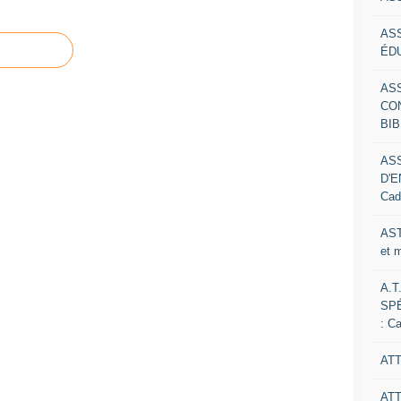
AS
ÉDU
AS
CO
BIB
AS
D'E
Cad
AST
et 
A.T
SP
: C
ATT
AT