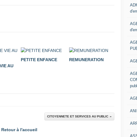
ADM
d'e
AGE
d'e
AG
PUB
PETITE ENFANCE
REMUNERATION
AGE
VIE AU
AG
COM
pub
AGE
ANI
CITOYENNETE ET SERVICES AU PUBLIC
ARR
Retour à l'accueil
AS