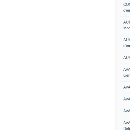
CON
d'e
AUT
Mod
AUX
d'e
AUX
AVA
Gén
AV
AV
AV
AV
Défi