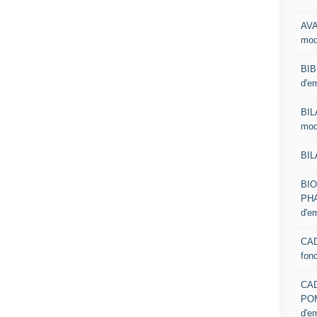
AVA
mod
BIB
d'e
BIL
mod
BIL
BI
PHA
d'e
CAD
fon
CA
PO
d'e