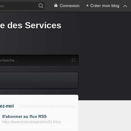
Connexion
+
Créer mon blog
e des Services
ez-moi
S'abonner au flux RSS
https://www.foservicespublics51.fr/rss