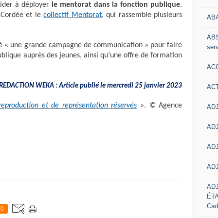
aider à déployer
le mentorat dans la fonction publique
.
a Cordée et le
collectif Mentorat
, qui rassemble plusieurs
AB
ABS
cé « une grande campagne de communication » pour faire
serv
ublique auprès des jeunes, ainsi qu’une offre de formation
ACC
REDACTION WEKA : Article publié le mercredi
25 janvier 2023
AC
reproduction et de représentation réservés
»
. © Agence
ADJ
ADJ
ADJ
ADJ
AD
ÉT
Cad
0