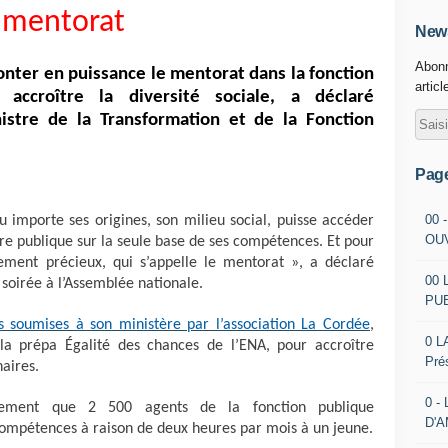
mentorat
News
Abonn
nter en puissance le mentorat dans la fonction
articl
y accroître la diversité sociale, a déclaré
istre de la Transformation et de la Fonction
Pag
00 
 importe ses origines, son milieu social, puisse accéder
OU
ère publique sur la seule base de ses compétences. Et pour
rement précieux, qui s’appelle le mentorat », a déclaré
00 
 soirée à l’Assemblée nationale.
PU
s soumises à son ministère par l’association La Cordée
,
0 L
a prépa Égalité des chances de l’ENA, pour accroître
Pré
naires.
0 -
lement que 2 500 agents de la fonction publique
D'
 compétences à raison de deux heures par mois à un jeune.