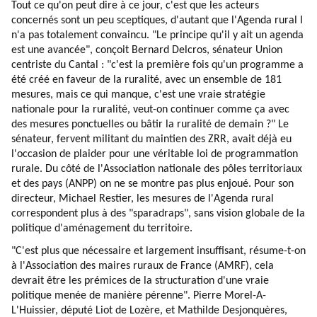
Tout ce qu'on peut dire à ce jour, c'est que les acteurs
concernés sont un peu sceptiques, d'autant que l'Agenda rural I
n'a pas totalement convaincu. "Le principe qu'il y ait un agenda
est une avancée", conçoit Bernard Delcros, sénateur Union
centriste du Cantal : "c'est la première fois qu'un programme a
été créé en faveur de la ruralité, avec un ensemble de 181
mesures, mais ce qui manque, c'est une vraie stratégie
nationale pour la ruralité, veut-on continuer comme ça avec
des mesures ponctuelles ou bâtir la ruralité de demain ?" Le
sénateur, fervent militant du maintien des ZRR, avait déjà eu
l'occasion de plaider pour une véritable loi de programmation
rurale. Du côté de l'Association nationale des pôles territoriaux
et des pays (ANPP) on ne se montre pas plus enjoué. Pour son
directeur, Michael Restier, les mesures de l'Agenda rural
correspondent plus à des "sparadraps", sans vision globale de la
politique d'aménagement du territoire.
"C'est plus que nécessaire et largement insuffisant, résume-t-on
à l'Association des maires ruraux de France (AMRF), cela
devrait être les prémices de la structuration d'une vraie
politique menée de manière pérenne". Pierre Morel-A-
L'Huissier, député Liot de Lozère, et Mathilde Desjonquères,