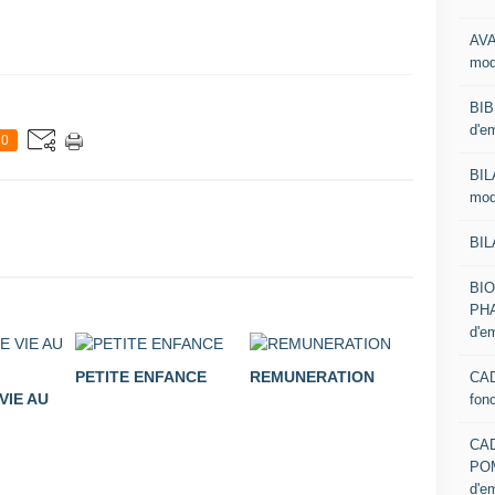
AVA
mod
BIB
d'e
0
BIL
mod
BIL
BI
PHA
d'e
PETITE ENFANCE
REMUNERATION
CAD
VIE AU
fon
CA
PO
d'e