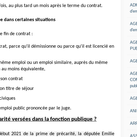
ADM
ois, au plus tard un mois après le terme du contrat.
d'e
ée dans certaines situations
AGE
d'e
 fin de contrat :
AG
ntrat, parce qu'il démissionne ou parce qu'il est licencié en
PUB
AGE
e même emploi ou un emploi similaire, auprès du même
 au moins équivalente,
AG
 son contrat
COM
pub
n titre de séjour
AGE
civiques
emploi public prononcée par le juge.
ANI
rité versées dans la fonction publique ?
ARR
ébut 2021 de la prime de précarité, la députée Emilie
AS