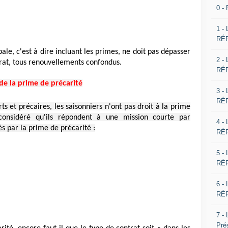
0 -
1 -
RÉP
le, c'est à dire incluant les primes, ne doit pas dépasser
2 -
trat, tous renouvellements confondus.
RÉP
 de la prime de précarité
3 -
RÉP
ts et précaires, les saisonniers n'ont pas droit à la prime
 considéré qu'ils répondent à une mission courte par
4 -
s par la prime de précarité :
RÉP
5 -
RÉP
6 -
RÉP
7 -
Pré