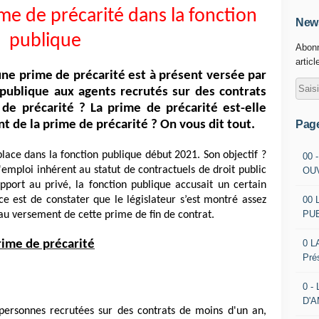
ime de précarité dans la fonction
News
publique
Abonn
articl
ne prime de précarité est à présent versée par
 publique aux agents recrutés sur des contrats
 de précarité ? La prime de précarité est-elle
Pag
nt de la prime de précarité ? On vous dit tout.
lace dans la fonction publique début 2021. Son objectif ?
00 
emploi inhérent au statut de contractuels de droit public
OU
port au privé, la fonction publique accusait un certain
00 
e est de constater que le législateur s’est montré assez
PU
t au versement de cette prime de fin de contrat.
0 L
 prime de précarité
Pré
0 -
D'
personnes recrutées sur des contrats de moins d'un an,