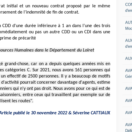
CON
rat initial et un nouveau contrat proposé par le même
d'e
rsement de l'indemnité de fin de contrat.
AUT
n CDD d'une durée inférieure à 1 an dans l’une des trois
Mod
t immédiatement ou pas un autre CDD ou un CDI dans une
a prime de précarité
AUX
d'e
ssources Humaines dans le Département du Loiret
AUX
gé grand-chose, car on a depuis quelques années mis en
des catégories C. Sur 2021, nous avons 161 personnes qui
AVA
 un effectif de 2500 personnes. Il y a beaucoup de motifs
Gén
e d'activité pourrait concerner davantage d'agents, estime
AV
niers qui n'y ont pas droit. Nous avons pour ce qui est de
isonniers, entre ceux qui travaillent par exemple sur de
AV
lisent les routes".
AV
Article publié le 30 novembre 2022 & Séverine CATTIAUX
AV
Défi