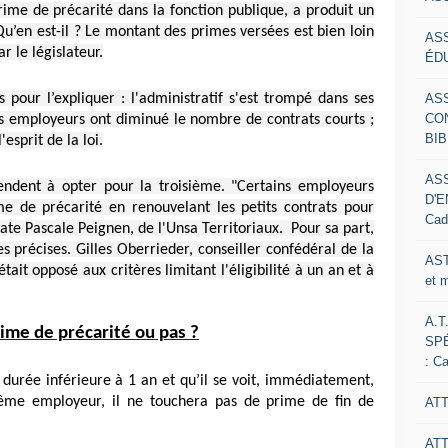
prime de précarité dans la fonction publique, a produit un
u’en est-il ? Le montant des primes versées est bien loin
AS
r le législateur.
ÉDU
AS
pour l’expliquer : l'administratif s'est trompé dans ses
CO
t les employeurs ont diminué le nombre de contrats courts ;
BIB
esprit de la loi.
AS
tendent à opter pour la troisième. "Certains employeurs
D'E
e de précarité en renouvelant les petits contrats pour
Cad
ate Pascale Peignen, de l'Unsa Territoriaux. Pour sa part,
précises. Gilles Oberrieder, conseiller confédéral de la
AST
ait opposé aux critères limitant l'éligibilité à un an et à
et 
A.T
ime de précarité ou pas ?
SP
: C
durée inférieure à 1 an et qu’il se voit, immédiatement,
ême employeur, il ne touchera pas de prime de fin de
ATT
AT