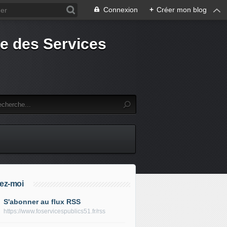
Connexion
+
Créer mon blog
e des Services
ez-moi
S'abonner au flux RSS
https://www.foservicespublics51.fr/rss