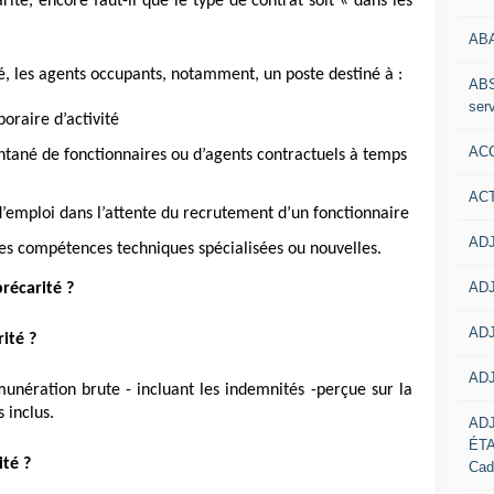
rité, encore faut-il que le type de contrat soit « dans les
AB
é, les agents occupants, notamment, un poste destiné à :
ABS
serv
oraire d’activité
ACC
ané de fonctionnaires ou d’agents contractuels à temps
AC
emploi dans l’attente du recrutement d’un fonctionnaire
ADJ
es compétences techniques spécialisées ou nouvelles.
ADJ
récarité ?
ADJ
ité ?
ADJ
unération brute - incluant les indemnités -perçue sur la
 inclus.
AD
ÉT
ité ?
Cad