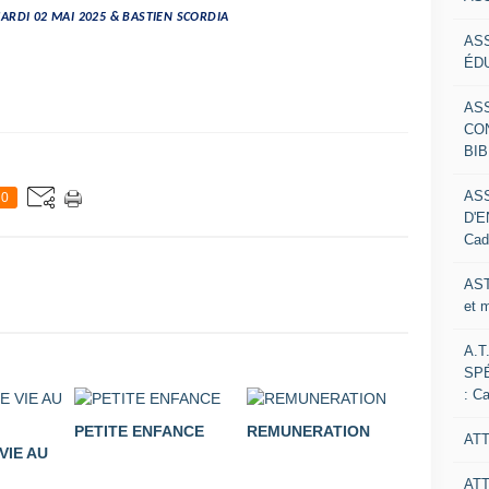
MARDI 02 MAI 2025 & BASTIEN SCORDIA
AS
ÉDU
AS
CO
BIB
AS
0
D'E
Cad
AST
et 
A.T
SP
: C
PETITE ENFANCE
REMUNERATION
ATT
VIE AU
AT