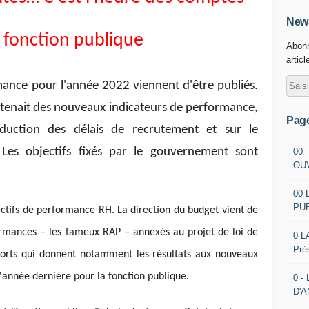
News
 fonction publique
Abonn
articl
ance pour l'année 2022 viennent d'être publiés.
ntenait des nouveaux indicateurs de performance,
Pag
duction des délais de recrutement et sur le
Les objectifs fixés par le gouvernement sont
00 
OU
00 
PU
jectifs de performance RH. La direction du budget vient de
ormances – les fameux RAP – annexés au projet de loi de
0 L
Pré
orts qui donnent notamment les résultats aux nouveaux
'année dernière pour la fonction publique.
0 -
D'