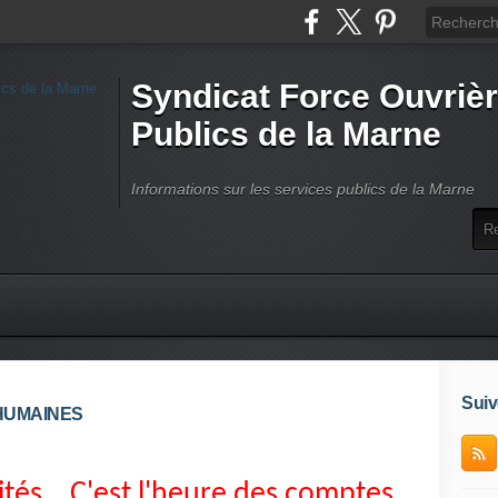
Syndicat Force Ouvrièr
Publics de la Marne
Informations sur les services publics de la Marne
Suiv
HUMAINES
tés… C'est l'heure des comptes