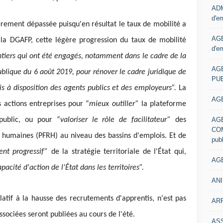
ADM
d'e
èrement dépassée puisqu'en résultat le taux de mobilité a
AGE
 la DGAFP, cette légère progression du taux de mobilité
d'e
antiers qui ont été engagés, notamment dans le cadre de la
AG
ublique du 6 août 2019, pour rénover le cadre juridique de
PUB
mis à disposition des agents publics et des employeurs”.
La
AGE
 actions entreprises pour “
mieux outiller”
la plateforme
AG
public, ou pour “
valoriser le rôle de facilitateur”
des
COM
 humaines (PFRH) au niveau des bassins d'emplois. Et de
pub
nt progressif”
de la stratégie territoriale de l'État qui,
AGE
pacité d'action de l'État dans les territoires”.
ANI
elatif à la hausse des recrutements d'apprentis, n'est pas
ARR
sociées seront publiées au cours de l'été.
AS