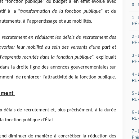
 "fonction publique" du budget a en effet évolué avec
0 -
atif à la “
transformation de la fonction publique”
et de
1 -
crutements, à l'apprentissage et aux mobilités.
RÉP
2 -
de recrutement en réduisant les délais de recrutement des
RÉP
voriser leur mobilité au sein des versants d'une part et
3 -
'apprentis recrutés dans la fonction publique”,
expliquait
RÉP
 dans la droite ligne des annonces gouvernementales sur
4 -
amment, de renforcer l'attractivité de la fonction publique.
RÉP
tement
5 -
RÉP
ux délais de recrutement et, plus précisément, à la durée
6 -
RÉP
la fonction publique d'État.
7 -
nd diminuer de manière à concrétiser la réduction des
Pré