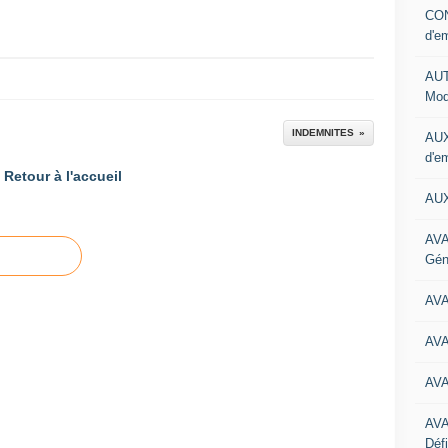
CON
d'e
AUT
Mod
INDEMNITES
AUX
d'e
Retour à l'accueil
AUX
AVA
Gén
AV
AV
AV
AV
Défi