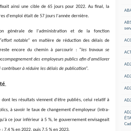
fixait ainsi une cible de 65 jours pour 2022. Au final, la
AB
es d'emploi était de 57 jours l'année dernière.
ABS
serv
on générale de l'administration et de la fonction
ACC
effort notable”
en matière de réduction des délais de
l reste encore du chemin à parcourir : “
les travaux se
AC
ccompagnement des employeurs publics afin d'améliorer
ADJ
 contribuer à réduire les délais de publication”.
ADJ
ité
ADJ
nt les résultats viennent d'être publiés, celui relatif à
ADJ
ublics, à savoir le taux de changement d'employeur (intra-
AD
ÉT
usqu'à ce jour inférieur à 5 %, le gouvernement envisageait
Cad
 : 7,4 % en 2022, puis 7,5 % en 2023.