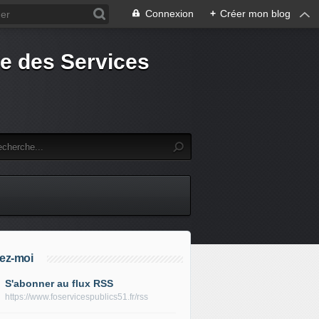
Connexion
+
Créer mon blog
e des Services
ez-moi
S'abonner au flux RSS
https://www.foservicespublics51.fr/rss