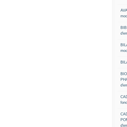
AVA
mod
BIB
d'e
BIL
mod
BIL
BI
PHA
d'e
CAD
fon
CA
PO
d'e