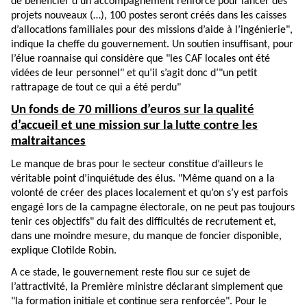
de bénéficier d’un accompagnement renforcé pour lancer des
projets nouveaux (…), 100 postes seront créés dans les caisses
d’allocations familiales pour des missions d’aide à l’ingénierie",
indique la cheffe du gouvernement. Un soutien insuffisant, pour
l’élue roannaise qui considère que "les CAF locales ont été
vidées de leur personnel" et qu’il s’agit donc d’"un petit
rattrapage de tout ce qui a été perdu"
Un fonds de 70 millions d’euros sur la qualité
d’accueil et une mission sur la lutte contre les
maltraitances
Le manque de bras pour le secteur constitue d’ailleurs le
véritable point d’inquiétude des élus. "Même quand on a la
volonté de créer des places localement et qu’on s’y est parfois
engagé lors de la campagne électorale, on ne peut pas toujours
tenir ces objectifs" du fait des difficultés de recrutement et,
dans une moindre mesure, du manque de foncier disponible,
explique Clotilde Robin.
A ce stade, le gouvernement reste flou sur ce sujet de
l’attractivité, la Première ministre déclarant simplement que
"la formation initiale et continue sera renforcée". Pour le