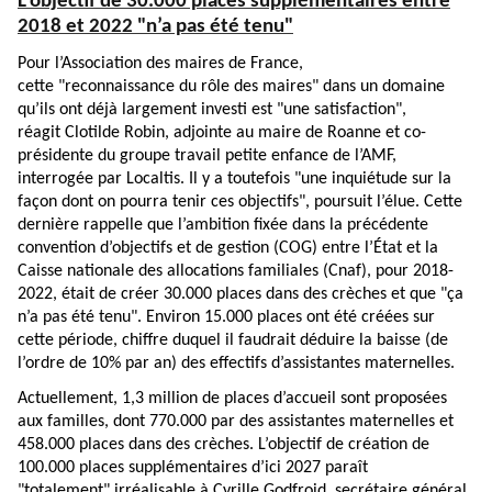
L’objectif de 30.000 places supplémentaires entre
2018 et 2022 "n’a pas été tenu"
Pour l’Association des maires de France,
cette "reconnaissance du rôle des maires" dans un domaine
qu’ils ont déjà largement investi est "une satisfaction",
réagit Clotilde Robin, adjointe au maire de Roanne et co-
présidente du groupe travail petite enfance de l’AMF,
interrogée par Localtis. Il y a toutefois "une inquiétude sur la
façon dont on pourra tenir ces objectifs", poursuit l’élue. Cette
dernière rappelle que l’ambition fixée dans la précédente
convention d’objectifs et de gestion (COG) entre l’État et la
Caisse nationale des allocations familiales (Cnaf), pour 2018-
2022, était de créer 30.000 places dans des crèches et que "ça
n’a pas été tenu". Environ 15.000 places ont été créées sur
cette période, chiffre duquel il faudrait déduire la baisse (de
l’ordre de 10% par an) des effectifs d’assistantes maternelles.
Actuellement, 1,3 million de places d’accueil sont proposées
aux familles, dont 770.000 par des assistantes maternelles et
458.000 places dans des crèches. L’objectif de création de
100.000 places supplémentaires d’ici 2027 paraît
"totalement" irréalisable à Cyrille Godfroid, secrétaire général