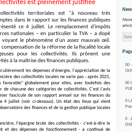
lectivités est pleinement justifiée
News
ollectivités territoriales est "à nouveau très
mptes dans le rapport sur les finances publiques
Abonn
articl
résenté ce 4 juillet. Le remplacement d'impôts
rces nationales – en particulier la TVA – a dopé
 en voyant le phénomène d'un assez mauvais œil.
e compensation de la réforme de la fiscalité locale
Pag
uses pour les collectivités. Ils prônent une
ités à la maîtrise des finances publiques.
be stock
00 
OU
ticulièrement les dépenses d'énergie, l'appréciation de la
ncière des collectivités locales ne varie pas : après 2021,
00 
s favorable" globalement pour elles, avec toutefois des
PU
ur de chacune des catégories de collectivités. C'est l'avis
mier fascicule de son rapport annuel sur les finances du
0 L
e 4 juillet (voir ci-dessous). Un état des lieux qui vient
Pré
observatoire des finances et de la gestion publique locales
0 -
ncière, l'épargne brute des collectivités - c'est-à-dire le
D'
nt et des dépenses de fonctionnement - a continué de