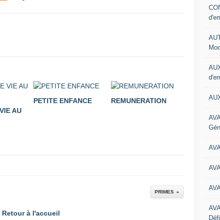
CON
d'e
AUT
Mod
AUX
d'e
AUX
PETITE ENFANCE
REMUNERATION
VIE AU
AVA
Gén
AV
AV
AV
PRIMES
AV
Retour à l'accueil
Défi