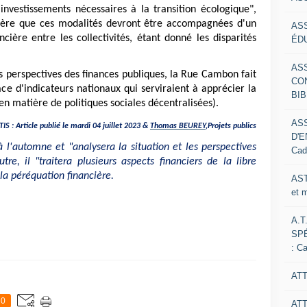
s investissements nécessaires à la transition écologique",
sidère que ces modalités devront être accompagnées d'un
AS
ière entre les collectivités, étant donné les disparités
ÉDU
AS
es perspectives des finances publiques, la Rue Cambon fait
CO
ace d'indicateurs nationaux qui serviraient à apprécier la
BIB
n matière de politiques sociales décentralisées).
AS
IS : Article publié le mardi 04 juillet 2023 &
Thomas BEUREY
,​​​​​​​Projets publics
D'E
 l'automne et "analysera la situation et les perspectives
Cad
re, il "traitera plusieurs aspects financiers de la libre
 la péréquation financière.
AST
et 
A.T
SP
: C
ATT
0
AT