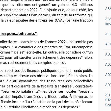
 que les réformes ont généré un gain de 4,3 milliards
AB
départements en 2022. Elle ajoute que, de leur côté, les
os supplémentaires l'an dernier, du fait de la réforme qui
ABS
 la valeur ajoutée des entreprises (CVAE) par une fraction
serv
u responsabilisants"
ACC
ollectivités – dans le cas de l'année 2022 – ne semble pas
AC
omptes. "La dynamique des recettes de TVA surcompense
formes fiscales", écrit-elle. En outre, elle considère qu'"un
ADJ
2 pourrait susciter un relâchement des dépenses", alors
uer au redressement des comptes publics".
ADJ
 perspectives des finances publiques qu'elle a rendu public
ADJ
 des comptes dresse des observations complémentaires. La
rallèle au dynamisme des ressources des collectivités
ADJ
r la part croissante de la fiscalité transférée", constate-t-
é "peu responsabilisants", les dépenses locales "peuvent
AD
des impôts transférés", critique-t-elle. À l'inverse, la
ÉT
fiscale locale : "La réduction de la part des impôts locaux
Cad
a pu réduire l’incitation à modérer les dépenses."