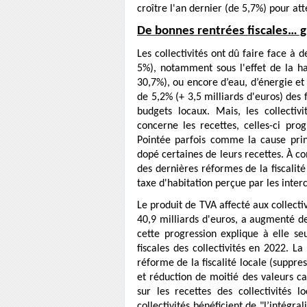
croître l'an dernier (de 5,7%) pour att
De bonnes rentrées fiscales… gr
Les collectivités ont dû faire face à
5%), notamment sous l'effet de la h
30,7%), ou encore d’eau, d’énergie et
de 5,2% (+ 3,5 milliards d'euros) des 
budgets locaux. Mais, les collectiv
concerne les recettes, celles-ci prog
Pointée parfois comme la cause princip
dopé certaines de leurs recettes. À c
des dernières réformes de la fiscali
taxe d'habitation perçue par les inte
Le produit de TVA affecté aux collectiv
40,9 milliards d'euros, a augmenté de 
cette progression explique à elle s
fiscales des collectivités en 2022. L
réforme de la fiscalité locale (suppres
et réduction de moitié des valeurs ca
sur les recettes des collectivités 
collectivités bénéficient de "l’intégr