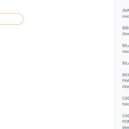
AVA
mod
BIB
d'e
BIL
mod
BIL
BI
PHA
d'e
CAD
fon
CA
PO
d'e