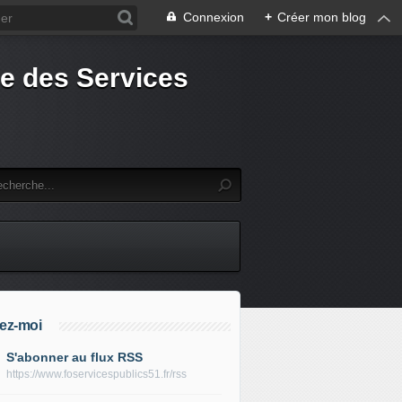
Connexion
+
Créer mon blog
e des Services
ez-moi
S'abonner au flux RSS
https://www.foservicespublics51.fr/rss