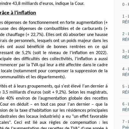
eindre 43,8 milliards d'euros, indique la Cour.
0 -
âce à l'inflation
1 -
RÉP
 des dépenses de fonctionnement en forte augmentation (+
ausse des dépenses de combustibles et de carburants (+
2 -
 de chauffage (+ 22,7%). Elles ont dû absorber une hausse
RÉP
frais de personnels, lesquels ont un poids majeur dans les
ités ont aussi bénéficié de bonnes rentrées en ce qui
3 -
ressant de 5,2% (soit le niveau de l'inflation en 2022).
RÉP
ale des difficultés des collectivités, l'inflation a aussi
ommencer par la TVA qui leur a été affectée dans le cadre
4 -
té locale (notamment pour compenser la suppression de la
RÉP
rcommunalités et les départements).
ités et à leurs groupements, qui s'est élevé l'an dernier à
5 -
RÉP
3,5 milliards d'euros (soit + 9,2%). Selon les magistrats,
eule 40% environ de l’augmentation globale des recettes
6 -
a Cour en déduit – en tout cas pour l'an dernier – que la
RÉP
sion de la taxe d’habitation sur les résidences principales
dastrales des locaux industriels) a eu "un effet favorable
7 -
locales". Ceci est lié aux règles de compensation : les
Pré
alité de l’augmentation des recettes de TVA" d'une année à