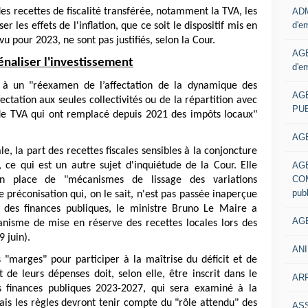
ADM
es recettes de fiscalité transférée, notamment la TVA, les
d'e
r les effets de l'inflation, que ce soit le dispositif mis en
u pour 2023, ne sont pas justifiés, selon la Cour.
AGE
naliser l'investissement
d'e
e à un "réexamen de l’affectation de la dynamique des
AG
ectation aux seules collectivités ou de la répartition avec
PUB
 de TVA qui ont remplacé depuis 2021 des impôts locaux"
AGE
ale, la part des recettes fiscales sensibles à la conjoncture
AG
 ce qui est un autre sujet d'inquiétude de la Cour. Elle
COM
en place de "mécanismes de lissage des variations
pub
e préconisation qui, on le sait, n'est pas passée inaperçue
 des finances publiques, le ministre Bruno Le Maire a
AGE
isme de mise en réserve des recettes locales lors des
 juin).
ANI
es "marges" pour participer à la maîtrise du déficit et de
de leurs dépenses doit, selon elle, être inscrit dans le
ARR
 finances publiques 2023-2027, qui sera examiné à la
is les règles devront tenir compte du "rôle attendu" des
AS