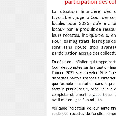
participation des col
La situation financière des c
favorable", juge la Cour des co
locales pour 2023, qu'elle a p
locaux par le produit de ressou
leurs recettes, indique-t-elle,
Pour les magistrats, les règles d
sont sans doute trop avantage
participation accrue des collectiv
En dépit de l'inflation qui frappe par
Cour des comptes sur la situation fina
l'année 2022 s'est révélée être "trè
disparités parfois grandes à l'intérie
que formule l'institution dans le pre
secteur public local*, rendu public c
compléter utilement le
rapport
que l'
avait mis en ligne à la mi-juin.
Véritable indicateur de leur santé fina
solde des recettes de fonctionneme