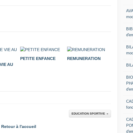
AVA
mod
BIB
d'e
BIL
mod
PETITE ENFANCE
REMUNERATION
VIE AU
BIL
BI
PHA
d'e
CAD
fon
EDUCATION SPORTIVE
CA
PO
Retour à l'accueil
d'e