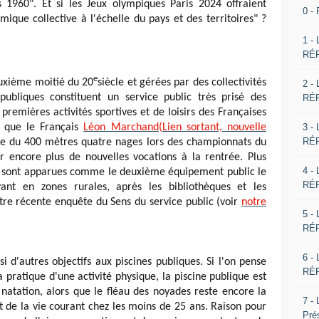
1960". Et si les Jeux olympiques Paris 2024 offraient
0 -
ique collective à l'échelle du pays et des territoires" ?
1 -
RÉP
e
euxième moitié du 20
siècle et gérées par des
collectivités
2 -
 publiques constituent un service public très prisé des
RÉP
 premières activités sportives et de loisirs des Françaises
3 -
e que le Français
Léon Marchand
(Lien sortant, nouvelle
RÉP
e du 400 mètres quatre nages lors des championnats du
r encore plus de nouvelles vocations à la rentrée. Plus
4 -
es sont apparues comme le deuxième équipement public le
RÉP
ant en zones rurales, après les bibliothèques et les
re récente enquête du Sens du service public (voir
notre
5 -
RÉP
6 -
i d'autres objectifs aux piscines publiques. Si l'on pense
RÉP
a pratique d'une activité physique, la piscine publique est
a natation, alors que le fléau des noyades reste encore la
7 -
 de la vie courant chez les moins de 25 ans. Raison pour
Pré