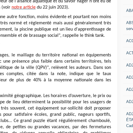
aveur de l'aisance aquatique et du savoir nager n'ont eu de
 (voir
notre article
du 22 juin 2023).
AB
une autre fonction, moins évidente et pourtant non moins
ABS
eu très normé et réglementé mais aussi généralement très
serv
ement, la piscine publique est un lieu d'apprentissage de
 ensemble et de brassage social", rappelle le think tank.
ACC
AC
ages, le maillage du territoire national en équipements
 une présence plus faible dans certains territoires, tels
ADJ
litique de la ville (QPV)", relèvent les auteurs. Dans son
es comptes, citée dans la note, indique que le taux
ADJ
rieur de plus de 40% à la moyenne nationale dans les
ADJ
roximité géographique. Les horaires d’ouverture, le prix ou
ADJ
pe de lieu déterminent la possibilité pour les usagers de
 très souvent, cet équipement sur-sollicité doit proposer
AD
 pour satisfaire écoles, grand public, nageurs sportifs,
ÉT
lubs... Ce grand puzzle étant régulièrement chamboulé,
Cad
ire, de petites ou grandes vacances, par des fermetures