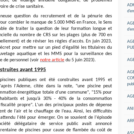
tion, de vidange annuelle obligatoire, de problèmes
ADM
oire de crise sanitaire.
d'e
épineuse question du recrutement et de la pénurie des
Pour combler le manque de 5.000 MNS en France, le Sens
AGE
able de traiter la question de leur formation longue et
d'e
ncielle du nombre de CRS sur les plages (plus de 700 en
llement) et de réviser les règles d'accès. En juin 2023,
AG
PUB
écret pour mettre sur un pied d'égalité les titulaires du
auvetage aquatique et les MMS pour la surveillance des
AGE
ie de personnel (voir
notre article
du 5 juin 2023).
struites avant 1995
AG
COM
iscines publiques ont été construites avant 1995 et
pub
après l'Ademe, citée dans la note, "une piscine peut
ommation
énergétique totale d’une commune", "15% pour
AGE
abitants et jusqu’à 30% - 40% de la consommation
iscalité propre". L'un des principaux postes de dépense
ANI
ent de
l’air et le chauffage de l’eau. Ainsi, les difficultés
 attendu l'été pour émerger. On se souvient de l'épisode
ARR
ciété délégataire de service public avait annoncé
trentaine de piscines pour cause de flambée du coût de
AS