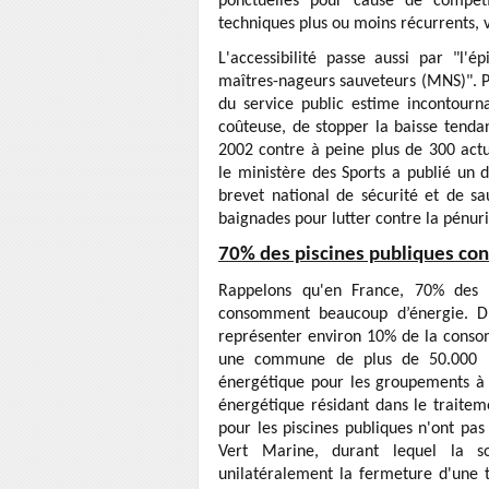
ponctuelles pour cause de compéti
techniques plus ou moins récurrents, v
L'accessibilité passe aussi par "l'
maîtres-nageurs sauveteurs (MNS)". 
du service public estime incontourn
coûteuse, de stopper la baisse tenda
2002 contre à peine plus de 300 actue
le ministère des Sports a publié un d
brevet national de sécurité et de s
baignades pour lutter contre la pénur
70% des piscines publiques con
Rappelons qu'en France, 70% des p
consomment beaucoup d’énergie. D'
représenter environ 10% de la cons
une commune de plus de 50.000 h
énergétique pour les groupements à f
énergétique résidant dans le traitem
pour les piscines publiques n'ont pas
Vert Marine, durant lequel la so
unilatéralement la fermeture d'une 