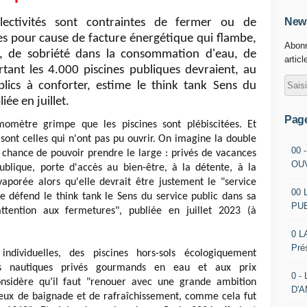
News
llectivités sont contraintes de fermer ou de
ines pour cause de facture énergétique qui flambe,
Abonn
, de sobriété dans la consommation d'eau, de
articl
ant les 4.000 piscines publiques devraient, au
blics à conforter, estime le think tank Sens du
ée en juillet.
Pag
momètre grimpe que les piscines sont plébiscitées. Et
ont celles qui n'ont pas pu ouvrir. On imagine la double
00 
 chance de pouvoir prendre le large : privés de vacances
OU
ublique, porte d'accès au bien-être, à la détente, à la
évaporée alors qu'elle devrait être justement le "service
00 
ue défend le think tank le Sens du service public dans sa
PU
attention aux fermetures", publiée en juillet 2023 (à
0 L
Pré
individuelles, des piscines hors-sols écologiquement
s nautiques privés gourmands en eau et aux prix
0 -
considère qu’il faut "renouer avec une grande ambition
D'
ieux de baignade et de rafraîchissement, comme cela fut