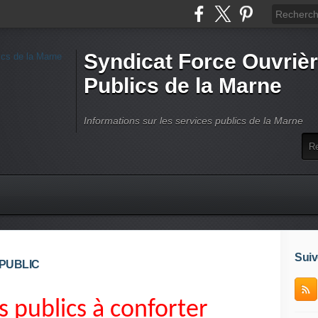
Syndicat Force Ouvrièr
Publics de la Marne
Informations sur les services publics de la Marne
Suiv
 PUBLIC
s publics à conforter