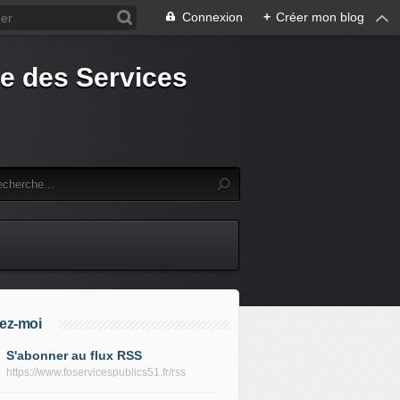
Connexion
+
Créer mon blog
e des Services
ez-moi
S'abonner au flux RSS
https://www.foservicespublics51.fr/rss