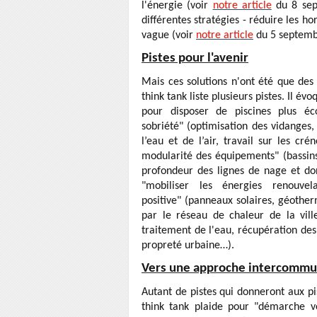
l'énergie (voir
notre article
du 8 sept
différentes stratégies - réduire les ho
vague (voir
notre article
du 5 septemb
Pistes pour l'avenir
Mais ces solutions n'ont été que des 
think tank liste plusieurs pistes. Il év
pour disposer de piscines plus éc
sobriété"
(optimisation des vidanges,
l’eau et de l’air, travail sur les cr
modularité des équipements"
(bassin
profondeur des lignes de nage et don
"mobiliser les énergies renouve
positive"
(panneaux solaires, géotherm
par le réseau de chaleur de la ville
traitement de l'eau, récupération des
propreté urbaine…).
Vers une approche intercommu
Autant de pistes qui donneront aux pi
think tank plaide pour "démarche vo