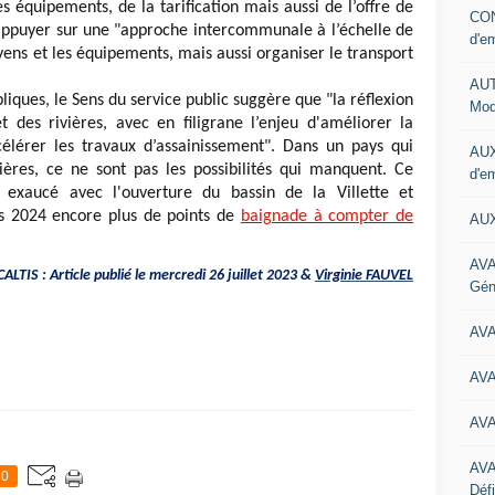
s équipements, de la tarification mais aussi de l’offre de
CON
'appuyer sur une "approche intercommunale à l’échelle de
d'e
yens et les équipements, mais aussi organiser le transport
AUT
iques, le Sens du service public suggère que "la réflexion
Mod
 des rivières, avec en filigrane l’enjeu d'améliorer la
célérer les travaux d’assainissement". Dans un pays qui
AUX
ières, ce ne sont pas les possibilités qui manquent. Ce
d'e
u exaucé avec l'ouverture du bassin de la Villette et
es 2024 encore plus de points de
baignade à compter de
AUX
AVA
ALTIS : Article publié le mercredi 26 juillet 2023 &
Virginie FAUVEL
Gén
AV
AV
AV
AV
0
Défi