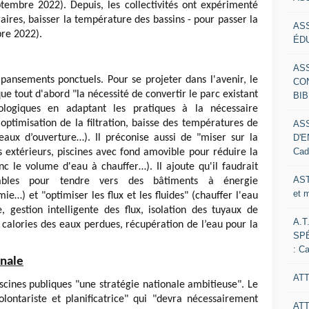
embre 2022). Depuis, les collectivités ont expérimenté
raires, baisser la température des bassins - pour passer la
AS
re 2022).
ÉDU
AS
pansements ponctuels. Pour se projeter dans l'avenir, le
CO
oque tout d'abord "la nécessité de convertir le parc existant
BIB
ologiques en adaptant les pratiques à la nécessaire
 optimisation de la filtration, baisse des températures de
AS
D'E
éneaux d’ouverture…). Il préconise aussi de "miser sur la
Cad
s extérieurs, piscines avec fond amovible pour réduire la
c le volume d'eau à chauffer…). Il ajoute qu'il faudrait
AST
lables pour tendre vers des bâtiments à énergie
et 
ie…) et "optimiser les flux et les fluides"
(chauffer l'eau
, gestion intelligente des flux, isolation des tuyaux de
A.T
 calories des eaux perdues, récupération de l’eau pour la
SP
: C
nale
ATT
scines publiques "une stratégie nationale ambitieuse". Le
lontariste et planificatrice" qui "devra nécessairement
AT