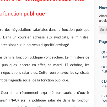
News
a fonction publique
Abonn
articl
dre des négociations salariales dans la fonction publique
 Dans un courrier adressé aux syndicats, le ministre,
Pag
 précisions sur le nouveau dispositif envisagé.
00 
OU
es dans la fonction publique vont évoluer. Le ministère de
 publiques lancera en effet, ce mardi 17 octobre, les
00 
PU
 négociations salariales. Cette réunion avec les syndicats
 de l'agenda social de la fonction publique.
0 L
Pré
as Guerini, a récemment exprimé son souhait d'ouvrir
0 -
oires”
(NAO) sur la politique salariale dans la fonction
D'