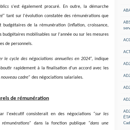
blics
s'est également procuré. En outre, la démarche
AB
agé”
tant sur l'évolution constatée des rémunérations que
ABS
 budgétaires de la rémunération (inflation, croissance,
serv
s budgétaires mobilisables sur l'année ou sur les mesures
ACC
ies de personnels.
AC
er le cycle des négociations annuelles en 2024”,
indique
ADJ
aboutir rapidement à la finalisation d'un accord avec les
ADJ
e nouveau cadre”
des négociations salariales.
ADJ
turels de rémunération
ADJ
AD
r l'exécutif consisterait en des négociations
“sur les
ÉT
Cad
es rémunérations”
dans la fonction publique
“dans une