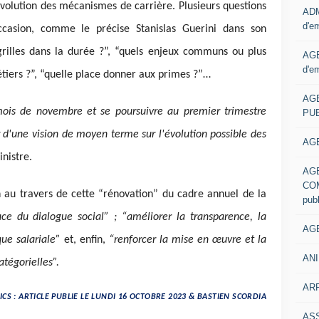
évolution des mécanismes de carrière. Plusieurs questions
ADM
d'e
ccasion, comme le précise Stanislas Guerini dans son
 grilles dans la durée ?”, “quels enjeux communs ou plus
AGE
d'e
métiers ?”, “quelle place donner aux primes ?”…
AG
ois de novembre et se poursuivre au premier trimestre
PUB
d'une vision de moyen terme sur l'évolution possible des
AGE
inistre.
AG
COM
on au travers de cette “rénovation” du cadre annuel de la
pub
ace du dialogue social” ; “améliorer la transparence, la
AGE
tique salariale”
et, enfin,
“renforcer la mise en œuvre et la
ANI
tégorielles”.
ARR
CS : ARTICLE PUBLIE LE LUNDI 16 OCTOBRE 2023 & BASTIEN SCORDIA
AS