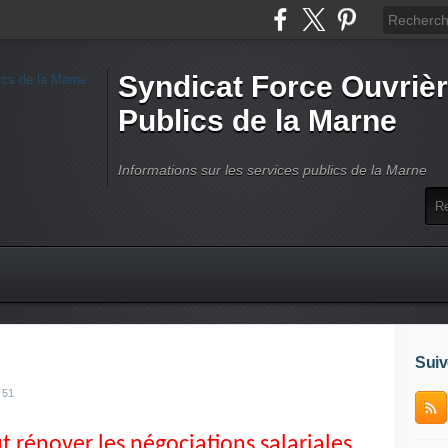
Syndicat Force Ouvrièr
Publics de la Marne
Informations sur les services publics de la Marne
Suiv
 51
 rénover les négociations salariales