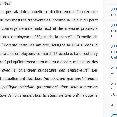
imites”
AS
litique salariale annuelle se décline en une “conférence
ÉDU
 sur des mesures transversales (comme la valeur du point
AS
, la convergence indemnitaire…) et des mesures propres à
CO
BIB
ent des employeurs (“Ségur de la santé”, “Grenelle de
e
“présente certaines limites”,
souligne la DGAFP dans le
AS
D'E
icats et employeurs ce mardi 17 octobre. La direction y
Cad
ardif puisqu'intervenant en milieu d'année, mais aussi des
AST
s avec le calendrier budgétaire des employeurs”.
Les
et 
ont actuellement décidées
“ne couvrent que partiellement
A.T
politique salariale (notamment dans leur dimension
SP
: C
ution de la rémunération (métiers en tension)”,
ajoute la
ATT
AT