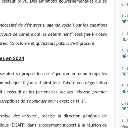
 secteur privé. Des ambitions gouvernementales qui se
0 -
1 -
RÉP
écessité de démarrer (l'agenda social) par les questions
2 -
rcours de carrière qui les déterminent”,
souligne-t-il dans
RÉP
dredi 13 octobre et qu’
Acteurs publics
s'est procuré.
3 -
RÉP
les en 2024
4 -
ise ainsi sa proposition de séquencer en deux temps les
RÉP
on publique. Il y aurait ainsi tout d’abord une négociation
5 -
RÉP
it l'exécutif et les partenaires sociaux
“chaque premier
usceptibles de s'appliquer pour l'exercice N+1”.
6 -
RÉP
semble des acteurs”
, précise la direction générale de
7 -
ublique (DGAFP) dans le document support à la réunion de
Pré