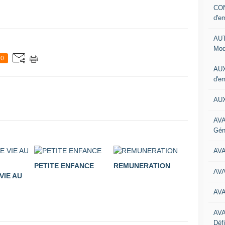
CON
d'e
AUT
Mod
0
AUX
d'e
AUX
AVA
Gén
AV
PETITE ENFANCE
REMUNERATION
AV
VIE AU
AV
AV
Défi