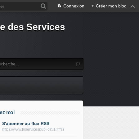
Connexion
+
Créer mon blog
e des Services
ez-moi
S'abonner au flux RSS
https://www.foservicespublics51.fr/rss