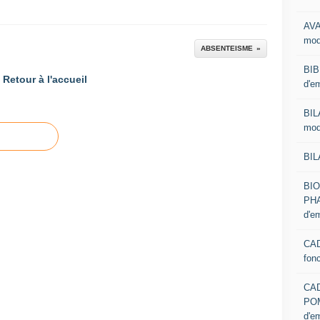
AVA
mod
ABSENTEISME
BIB
Retour à l'accueil
d'e
BIL
mod
BIL
BI
PHA
d'e
CAD
fon
CA
PO
d'e