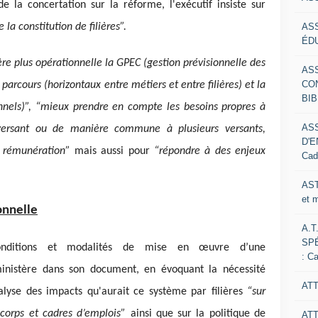
de la concertation sur la réforme, l'exécutif insiste sur
AS
 la constitution de filières”.
ÉDU
e plus opérationnelle la GPEC (gestion prévisionnelle des
AS
CO
parcours (horizontaux entre métiers et entre filières) et la
BIB
nnels)”, “mieux prendre en compte les besoins propres à
AS
ersant ou de manière commune à plusieurs versants,
D'E
e rémunération”
mais aussi pour
“répondre à des enjeux
Cad
AST
et 
onnelle
A.T
SP
onditions et modalités de mise en œuvre d’une
: C
ministère dans son document, en évoquant la nécessité
ATT
alyse des impacts
qu'aurait ce système par filières
“sur
es corps et cadres d’emplois”
ainsi que sur la politique de
AT