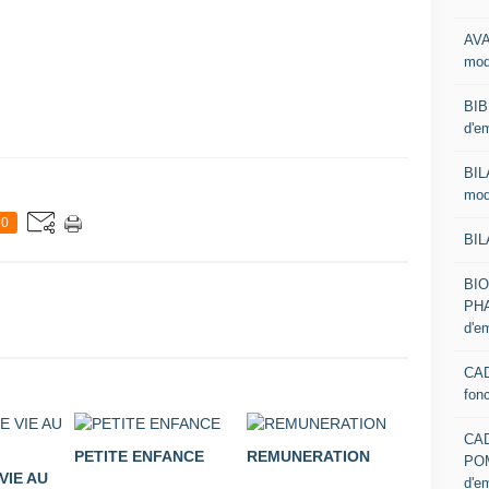
AVA
mod
BIB
d'e
BIL
mod
0
BIL
BI
PHA
d'e
CAD
fon
CA
PETITE ENFANCE
REMUNERATION
PO
VIE AU
d'e