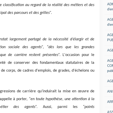
ADM
e classification au regard de la réalité des métiers et des
d'e
al des parcours et des grilles”.
AGE
d'e
AG
nstat largement partagé de la nécessité d’élargir et de
PUB
otion sociale des agents”, “dès lors que les grandes
AGE
ique de carrière restent présentes”.
L'occasion pour le
AG
nté de conserver des fondamentaux statutaires de la
COM
de corps, de cadres d'emplois, de grades, d'échelons ou
pub
AGE
rogressions de carrière qu’induirait la mise en œuvre de
ANI
 appelle à porter,
“en toute hypothèse
,
une attention à la
ARR
étier des agents”.
Aussi, parmi les
“points
AS