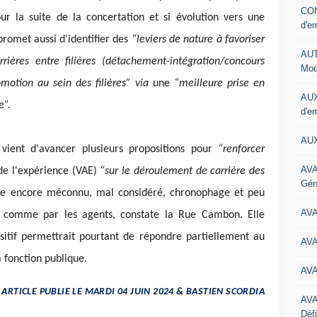
CON
ur la suite de la concertation et si évolution vers une
d'e
 promet aussi d'identifier des
“leviers de nature à favoriser
AUT
rières entre filières (détachement-intégration/concours
Mod
omotion au sein des filières” via
une
“meilleure prise en
AUX
e”.
d'e
AUX
vient d'avancer plusieurs propositions pour
“renforcer
AVA
 de l'expérience (VAE)
“sur le déroulement de carrière des
Gén
ste encore méconnu, mal considéré, chronophage et peu
AV
s comme par les agents, constate la Rue Cambon. Elle
sitif permettrait pourtant de répondre partiellement au
AV
la fonction publique.
AV
 ARTICLE PUBLIE LE MARDI 04 JUIN 2024 & BASTIEN SCORDIA
AV
Défi