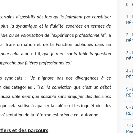
0 -
1 -
tains dispositifs dès lors qu'ils finiraient par constituer
RÉP
 plus la dynamique et la fluidité espérées en termes de
2 -
iale ou de valorisation de l'expérience professionnelle”
, a
RÉP
a Transformation et de la Fonction publiques dans un
3 -
 pour cela
, ajoute-t-il,
que je mets sur la table la question
RÉP
proche par filières professionnelles.”
4 -
RÉP
es syndicats :
“Je n'ignore pas nos divergences à ce
on des catégories :
“J’ai la conviction que c'est un débat
5 -
RÉP
aussi utilement que possible sans préjuger des décisions
 que cela suffise à apaiser la colère et les inquiétudes des
6 -
RÉP
a présentation de la réforme est prévue cet automne.
7 -
étiers et des parcours
Pré