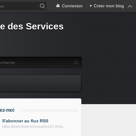
Connexion
+
Créer mon blog
e des Services
ez-moi
S'abonner au flux RSS
https://www.foservicespublics51.fr/rss