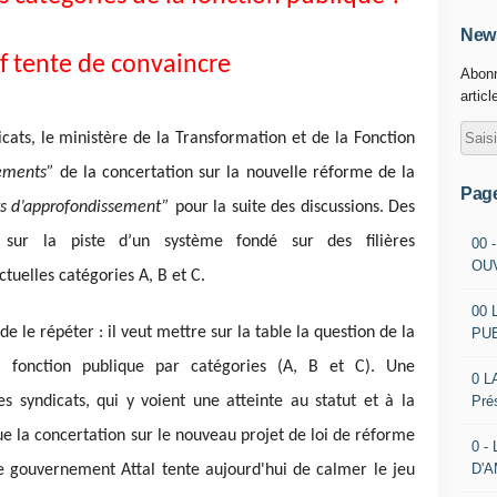
News
if tente de convaincre
Abonn
articl
ats, le ministère de la Transformation et de la Fonction
nements”
de la concertation sur la nouvelle réforme de la
Pag
ts d’approfondissement”
pour la suite des discussions. Des
sur la piste d’un système fondé sur des filières
00 
OU
ctuelles catégories A, B et C.
00 
de le répéter : il veut mettre sur la table la question de la
PU
la fonction publique par catégories (A, B et C). Une
0 L
Pré
s syndicats, qui y voient une atteinte au statut et à la
ue la concertation sur le nouveau projet de loi de réforme
0 -
D'
le gouvernement Attal tente aujourd'hui de calmer le jeu