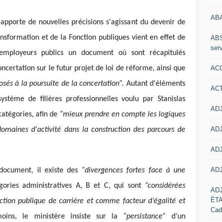
AB
apporte de nouvelles précisions s'agissant du devenir de
ansformation et de la Fonction publiques vient en effet de
ABS
serv
employeurs publics un document où sont récapitulés
ACC
oncertation sur le futur projet de loi de réforme, ainsi que
sés à la poursuite de la concertation”.
Autant d'éléments
AC
ystème de filières professionnelles voulu par Stanislas
ADJ
catégories, afin de
“mieux prendre en compte les logiques
ADJ
domaines d'activité dans la construction des parcours de
ADJ
ADJ
 document, il existe des
“divergences fortes face à une
gories administratives A, B et C, qui sont
“considérées
AD
ÉT
tion publique de carrière et comme facteur d’égalité et
Cad
oins, le ministère insiste sur la
“persistance”
d’un