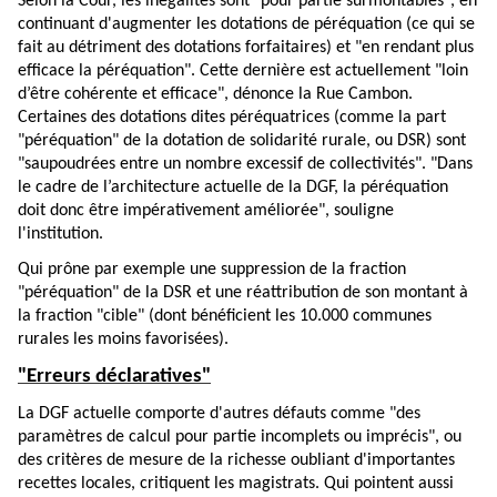
Selon la Cour, les inégalités sont "pour partie surmontables", en
continuant d'augmenter les dotations de péréquation (ce qui se
fait au détriment des dotations forfaitaires) et "en rendant plus
efficace la péréquation". Cette dernière est actuellement "loin
d’être cohérente et efficace", dénonce la Rue Cambon.
Certaines des dotations dites péréquatrices (comme la part
"péréquation" de la dotation de solidarité rurale, ou DSR) sont
"saupoudrées entre un nombre excessif de collectivités". "Dans
le cadre de l’architecture actuelle de la DGF, la péréquation
doit donc être impérativement améliorée", souligne
l'institution.
Qui prône par exemple une suppression de la fraction
"péréquation" de la DSR et une réattribution de son montant à
la fraction "cible" (dont bénéficient les 10.000 communes
rurales les moins favorisées).
"Erreurs déclaratives"
La DGF actuelle comporte d'autres défauts comme "des
paramètres de calcul pour partie incomplets ou imprécis", ou
des critères de mesure de la richesse oubliant d'importantes
recettes locales, critiquent les magistrats. Qui pointent aussi