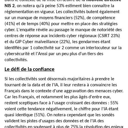
Dans le contexte de la mise en œuvre de la
nouvelle directive
NIS 2
, on notera qu'à peine 53% estiment bien connaître la
réglementation en vigueur. Les collectivités butent également
sur un manque de moyens financiers (52%), de compétence
(41%) et de temps (40%) pour mettre en place des stratégies
cyber. L'enquête révèle au passage le manque de notoriété des
centres de réponse aux incidents cyber régionaux (CSIRT 23%)
et du GIP Cyber malveillance (22%), les gendarmes étant
identifiés par 1 collectivité sur 2 comme un interlocuteur sur la
cybersécurité et l'Anssi par un peu plus d'un tiers des
collectivités.
Le défi de la confiance
Si les collectivités sont désormais majoritaires à prendre le
tournant de la data et de l'IA, il leur restera à convaincre les
Français dans le contexte d'une aggravation des menaces cyber.
Car les Français, et notamment les plus âgés d'entre eux,
restent sceptiques face à l'usage croissant des données : 55%
voient cette tendance négativement, le chiffre pour l'IA étant
quasi identique (51%). On notera cependant que les sondés
valident les pistes d'usages des données et de l'IA des
collectivités en soutenant à plus de 75% la résolution des enjeux