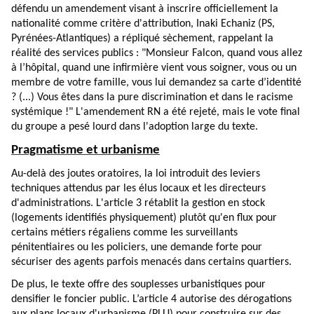
défendu un amendement visant à inscrire officiellement la
nationalité comme critère d'attribution, Inaki Echaniz (PS,
Pyrénées-Atlantiques) a répliqué sèchement, rappelant la
réalité des services publics : "Monsieur Falcon, quand vous allez
à l’hôpital, quand une infirmière vient vous soigner, vous ou un
membre de votre famille, vous lui demandez sa carte d’identité
? (...) Vous êtes dans la pure discrimination et dans le racisme
systémique !" L'amendement RN a été rejeté, mais le vote final
du groupe a pesé lourd dans l'adoption large du texte.
Pragmatisme et urbanisme
Au-delà des joutes oratoires, la loi introduit des leviers
techniques attendus par les élus locaux et les directeurs
d'administrations. L'article 3 rétablit la gestion en stock
(logements identifiés physiquement) plutôt qu'en flux pour
certains métiers régaliens comme les surveillants
pénitentiaires ou les policiers, une demande forte pour
sécuriser des agents parfois menacés dans certains quartiers.
De plus, le texte offre des souplesses urbanistiques pour
densifier le foncier public. L’article 4 autorise des dérogations
aux plans locaux d'urbanisme (PLU) pour construire sur des