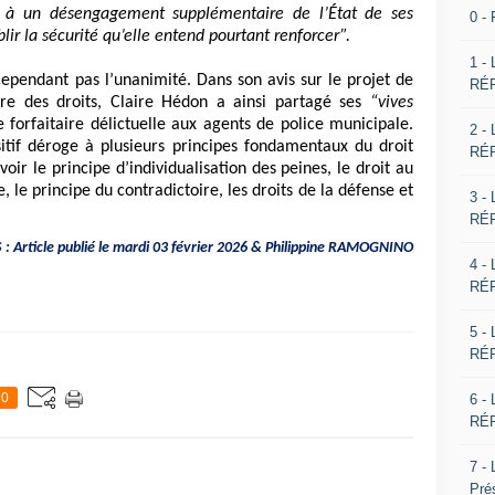
e à un désengagement supplémentaire de l’État de ses
0 -
blir la sécurité qu’elle entend pourtant renforcer”.
1 -
cependant pas l’unanimité. Dans son avis sur le projet de
RÉP
eure des droits, Claire Hédon a ainsi partagé ses
“vives
e forfaitaire délictuelle aux agents de police municipale.
2 -
sitif déroge à plusieurs principes fondamentaux du droit
RÉP
oir le principe d’individualisation des peines, le droit au
 le principe du contradictoire, les droits de la défense et
3 -
RÉP
 Article publié le mardi 03 février 2026 & Philippine RAMOGNINO
4 -
RÉP
5 -
RÉP
0
6 -
RÉP
7 -
Pré