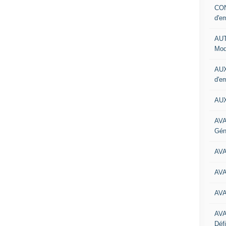
CON
d'e
AUT
Mod
AUX
d'e
AUX
AVA
Gén
AV
AV
AV
AV
Défi