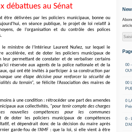
x débattues au Sénat
News
t être délivrées par les policiers municipaux, bonne ou
Abonn
ourd’hui, en séance publique, le projet de loi relatif à
articl
moyens, de l’organisation et du contrôle des polices
.
le ministre de l’Intérieur Laurent Nuñez, sur lequel le
Pag
 accélérée, est de doter les policiers municipaux de
n leur permettant de constater et de verbaliser certains
00 
squ’ici réservée aux agents de la police nationale et de la
OU
ux, qui ont été invités à participer à sa construction par
arque une étape décisive pour renforcer la sécurité de
00 
alités du terrain”,
se félicite l’Association des maires de
PU
anmoins à une condition : rétrocéder une part des amendes
0 L
nicipaux aux collectivités,
“pour tenir compte des charges
Pré
nt ces nouvelles compétences pour les communes
it de doter les policiers municipaux de compétences
0 -
ltatif, et dépendrait donc de la décision du maire après
D'
nier garde-fou de l’AMF : que la loi, si elle vient à être