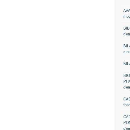
AVA
mod
BIB
d'e
BIL
mod
BIL
BI
PHA
d'e
CAD
fon
CA
PO
d'e