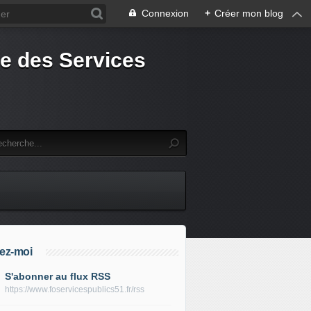
Connexion
+
Créer mon blog
e des Services
ez-moi
S'abonner au flux RSS
https://www.foservicespublics51.fr/rss