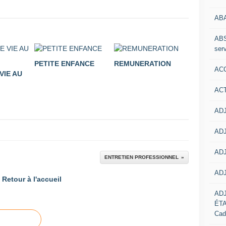
AB
ABS
serv
PETITE ENFANCE
REMUNERATION
ACC
VIE AU
AC
ADJ
ADJ
ADJ
ENTRETIEN PROFESSIONNEL
ADJ
Retour à l'accueil
AD
ÉT
Cad