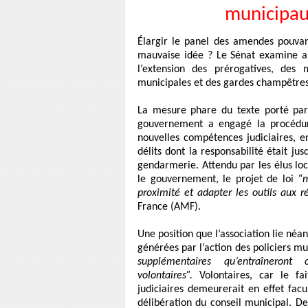
municipau
Élargir le panel des amendes pouvan
mauvaise idée ? Le Sénat examine auj
l’extension des prérogatives, des 
municipales et des gardes champêtres
La mesure phare du texte porté par 
gouvernement a engagé la procédure
nouvelles compétences judiciaires, e
délits dont la responsabilité était ju
gendarmerie. Attendu par les élus loca
le gouvernement, le projet de loi
“m
proximité et adapter les outils aux ré
France (AMF).
Une position que l’association lie né
générées par l’action des policiers mu
supplémentaires qu’entraînero
volontaires”.
Volontaires, car le fa
judiciaires demeurerait en effet facu
délibération du conseil municipal. Der