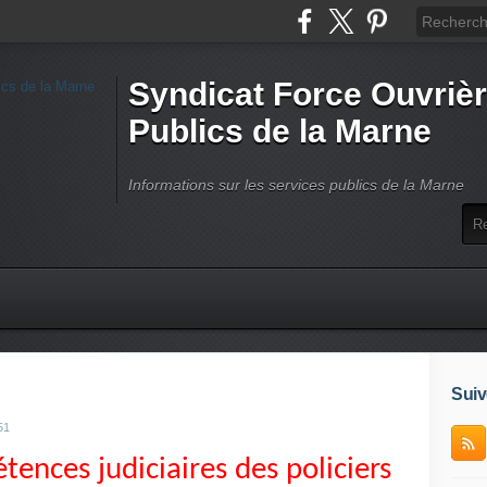
Syndicat Force Ouvrièr
Publics de la Marne
Informations sur les services publics de la Marne
Suiv
51
ences judiciaires des policiers