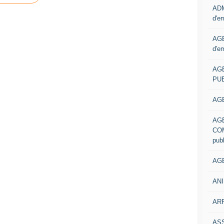
ADM
d'e
AGE
d'e
AG
PUB
AGE
AG
COM
pub
AGE
ANI
ARR
AS