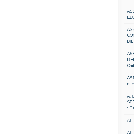
AS
ÉDU
AS
CO
BIB
AS
D'E
Cad
AST
et 
A.T
SP
: C
ATT
AT