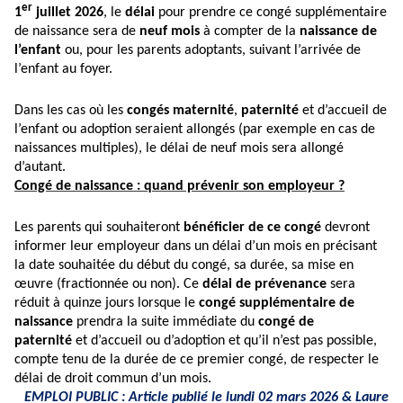
er
1
juillet 2026
, le
délai
pour prendre ce congé supplémentaire
de naissance sera de
neuf mois
à compter de la
naissance de
l’enfant
ou, pour les parents adoptants, suivant l’arrivée de
l’enfant au foyer.
Dans les cas où les
congés maternité
,
paternité
et d’accueil de
l’enfant ou adoption seraient allongés (par exemple en cas de
naissances multiples), le délai de neuf mois sera allongé
d’autant.
Congé de naissance : quand prévenir son employeur ?
Les parents qui souhaiteront
bénéficier de ce congé
devront
informer leur employeur dans un délai d’un mois en précisant
la date souhaitée du début du congé, sa durée, sa mise en
œuvre (fractionnée ou non). Ce
délai de prévenance
sera
réduit à quinze jours lorsque le
congé supplémentaire de
naissance
prendra la suite immédiate du
congé de
paternité
et d’accueil ou d’adoption et qu’il n’est pas possible,
compte tenu de la durée de ce premier congé, de respecter le
délai de droit commun d’un mois.
EMPLOI PUBLIC : Article publié le lundi 02 mars 2026 & Laure