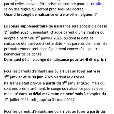
parmi celles pouvant être prises en compte pour la
retraite
,
selon des règles qui seront précisées par décret.
Quand le congé de naissance entrera-t-il en vigueur ?
Le
congé supplémentaire de naissance
sera accessible dès le
er
1
juillet 2026. Cependant, chaque parent d’un enfant né ou
er
adopté à partir du 1
janvier 2026, ou dont la date de
naissance était prévue à cette date - les parents d’enfants nés
prématurément sont donc également concernés - pourra
bénéficier de ce congé.
Dans quel délai le congé de naissance pourra-t-il être pris ?
Pour les parents d’enfants nés ou arrivés au foyer
entre le
er
1
janvier et le 30 juin 2026
ou dont la
date de
er
naissance
était prévue
à partir du 1
janvier 2026
, mais qui
sont nés prématurément, le congé de naissance pourra être
mobilisé dans un
délai maximum de neuf mois
à compter du
er
1
juillet 2026, soit jusqu’au 31 mars 2027.
Pour les parents d’enfants nés ou arrivés au foyer
à partir du