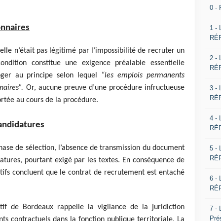
0 -
onnaires
1 -
RÉP
elle n’était pas légitimé par l’impossibilité de recruter un
2 -
condition constitue une exigence préalable essentielle
RÉP
oger au principe selon lequel
“les emplois permanents
naires”.
Or, aucune preuve d’une procédure infructueuse
3 -
RÉP
ortée au cours de la procédure.
4 -
candidatures
RÉP
a phase de sélection, l’absence de transmission du document
5 -
RÉP
datures, pourtant exigé par les textes. En conséquence de
ratifs concluent que le contrat de recrutement est entaché
6 -
RÉP
if de Bordeaux rappelle la vigilance de la juridiction
7 -
Pré
ts contractuels dans la fonction publique territoriale. La