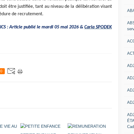
doit être justifiée, tant au niveau de la délibération visant
AB
cédure de recrutement.
ABS
S : Article publié le mardi 05 mai 2026 &
Carla SPODEK
serv
ACC
AC
ADJ
0
ADJ
ADJ
ADJ
AD
ÉT
Cad