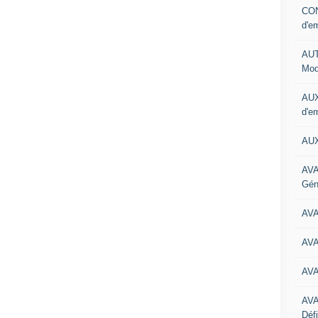
CON
d'e
AUT
Mod
AUX
d'e
AUX
AVA
Gén
AV
AV
AV
AV
Défi