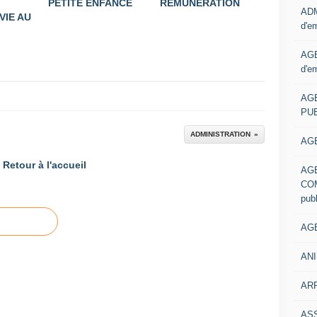
PETITE ENFANCE
REMUNERATION
ADM
VIE AU
d'e
AGE
d'e
AG
PUB
ADMINISTRATION
AGE
Retour à l'accueil
AG
COM
pub
AGE
ANI
ARR
AS