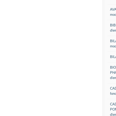
AVA
mod
BIB
d'e
BIL
mod
BIL
BI
PHA
d'e
CAD
fon
CA
PO
d'e