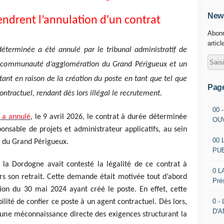
News
ndrent l’annulation d'un contrat
Abonn
articl
déterminée a été annulé par le tribunal administratif de
a communauté d’agglomération du Grand Périgueux et un
 tant en raison de la création du poste en tant que tel que
Pag
ntractuel, rendant dès lors illégal le recrutement.
00 
x a annulé
, le 9 avril 2026, le contrat à durée déterminée
OU
onsable de projets et administrateur applicatifs, au sein
00 
n du Grand Périgueux.
PU
de la Dordogne avait contesté la légalité de ce contrat à
0 L
s son retrait. Cette demande était motivée tout d’abord
Pré
ion du 30 mai 2024 ayant créé le poste. En effet, cette
0 -
ilité de confier ce poste à un agent contractuel. Dès lors,
D'
t une méconnaissance directe des exigences structurant la