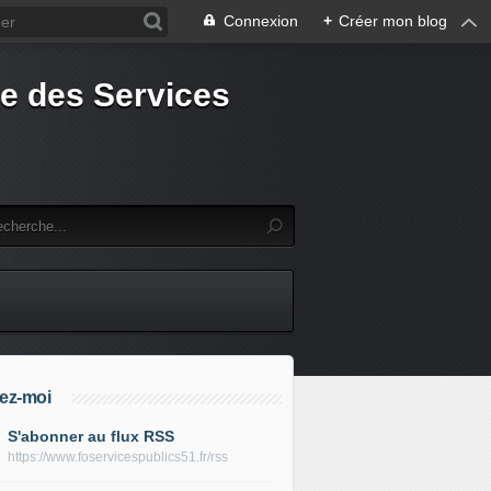
Connexion
+
Créer mon blog
e des Services
ez-moi
S'abonner au flux RSS
https://www.foservicespublics51.fr/rss