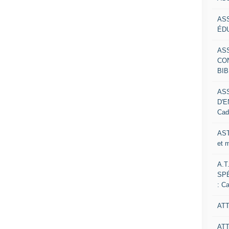
AS
ÉDU
AS
CO
BIB
AS
D'E
Cad
AST
et 
A.T
SP
: C
ATT
AT