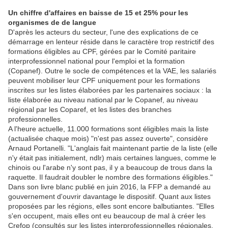
Un chiffre d'affaires en baisse de 15 et 25% pour les
organismes de de langue
D'après les acteurs du secteur, l'une des explications de ce
démarrage en lenteur réside dans le caractère trop restrictif des
formations éligibles au CPF, gérées par le Comité paritaire
interprofessionnel national pour l'emploi et la formation
(Copanef). Outre le socle de compétences et la VAE, les salariés
peuvent mobiliser leur CPF uniquement pour les formations
inscrites sur les listes élaborées par les partenaires sociaux : la
liste élaborée au niveau national par le Copanef, au niveau
régional par les Coparef, et les listes des branches
professionnelles.
A l'heure actuelle, 11.000 formations sont éligibles mais la liste
(actualisée chaque mois) "n'est pas assez ouverte", considère
Arnaud Portanelli. "L'anglais fait maintenant partie de la liste (elle
n'y était pas initialement, ndlr) mais certaines langues, comme le
chinois ou l'arabe n'y sont pas, il y a beaucoup de trous dans la
raquette. Il faudrait doubler le nombre des formations éligibles."
Dans son livre blanc publié en juin 2016, la FFP a demandé au
gouvernement d'ouvrir davantage le dispositif. Quant aux listes
proposées par les régions, elles sont encore balbutiantes. "Elles
s'en occupent, mais elles ont eu beaucoup de mal à créer les
Crefop (consultés sur les listes interprofessionnelles régionales,