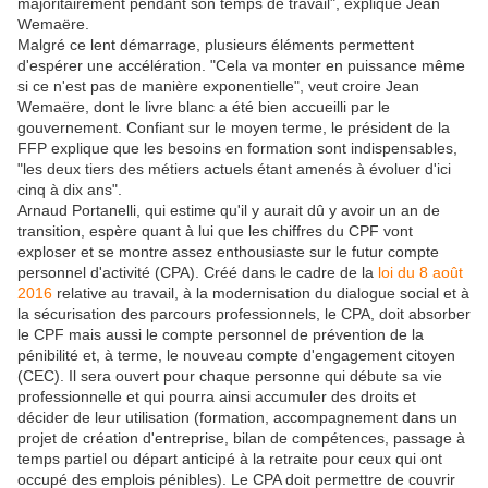
majoritairement pendant son temps de travail", explique Jean
Wemaëre.
Malgré ce lent démarrage, plusieurs éléments permettent
d'espérer une accélération. "Cela va monter en puissance même
si ce n'est pas de manière exponentielle", veut croire Jean
Wemaëre, dont le livre blanc a été bien accueilli par le
gouvernement. Confiant sur le moyen terme, le président de la
FFP explique que les besoins en formation sont indispensables,
"les deux tiers des métiers actuels étant amenés à évoluer d'ici
cinq à dix ans".
Arnaud Portanelli, qui estime qu'il y aurait dû y avoir un an de
transition, espère quant à lui que les chiffres du CPF vont
exploser et se montre assez enthousiaste sur le futur compte
personnel d'activité (CPA). Créé dans le cadre de la
loi du 8 août
2016
relative au travail, à la modernisation du dialogue social et à
la sécurisation des parcours professionnels, le CPA, doit absorber
le CPF mais aussi le compte personnel de prévention de la
pénibilité et, à terme, le nouveau compte d'engagement citoyen
(CEC). Il sera ouvert pour chaque personne qui débute sa vie
professionnelle et qui pourra ainsi accumuler des droits et
décider de leur utilisation (formation, accompagnement dans un
projet de création d'entreprise, bilan de compétences, passage à
temps partiel ou départ anticipé à la retraite pour ceux qui ont
occupé des emplois pénibles). Le CPA doit permettre de couvrir