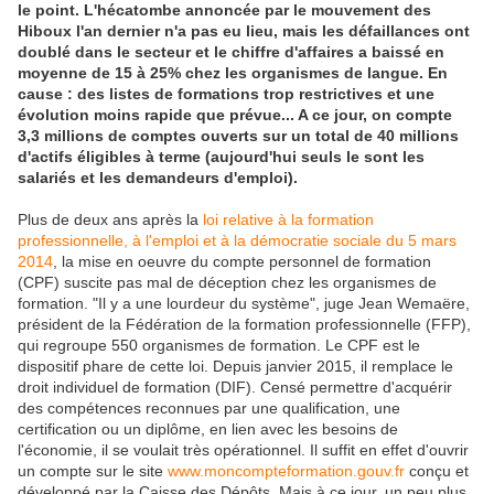
le point. L'hécatombe annoncée par le mouvement des
Hiboux l'an dernier n'a pas eu lieu, mais les défaillances ont
doublé dans le secteur et le chiffre d'affaires a baissé en
moyenne de 15 à 25% chez les organismes de langue. En
cause : des listes de formations trop restrictives et une
évolution moins rapide que prévue... A ce jour, on compte
3,3 millions de comptes ouverts sur un total de 40 millions
d'actifs éligibles à terme (aujourd'hui seuls le sont les
salariés et les demandeurs d'emploi).
Plus de deux ans après la
loi relative à la formation
professionnelle, à l'emploi et à la démocratie sociale du 5 mars
2014
, la mise en oeuvre du compte personnel de formation
(CPF) suscite pas mal de déception chez les organismes de
formation. "Il y a une lourdeur du système", juge Jean Wemaëre,
président de la Fédération de la formation professionnelle (FFP),
qui regroupe 550 organismes de formation. Le CPF est le
dispositif phare de cette loi. Depuis janvier 2015, il remplace le
droit individuel de formation (DIF). Censé permettre d'acquérir
des compétences reconnues par une qualification, une
certification ou un diplôme, en lien avec les besoins de
l'économie, il se voulait très opérationnel. Il suffit en effet d'ouvrir
un compte sur le site
www.moncompteformation.gouv.fr
conçu et
développé par la Caisse des Dépôts. Mais à ce jour, un peu plus