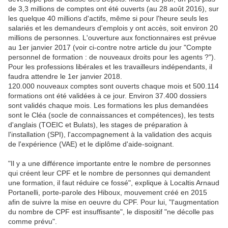
de 3,3 millions de comptes ont été ouverts (au 28 août 2016), sur
les quelque 40 millions d'actifs, même si pour l'heure seuls les
salariés et les demandeurs d'emplois y ont accès, soit environ 20
millions de personnes. L'ouverture aux fonctionnaires est prévue
au 1er janvier 2017 (voir ci-contre notre article du jour "Compte
personnel de formation : de nouveaux droits pour les agents ?").
Pour les professions libérales et les travailleurs indépendants, il
faudra attendre le 1er janvier 2018.
120.000 nouveaux comptes sont ouverts chaque mois et 500.114
formations ont été validées à ce jour. Environ 37.400 dossiers
sont validés chaque mois. Les formations les plus demandées
sont le Cléa (socle de connaissances et compétences), les tests
d'anglais (TOEIC et Bulats), les stages de préparation à
l'installation (SPI), l'accompagnement à la validation des acquis
de l'expérience (VAE) et le diplôme d'aide-soignant.
"Il y a une différence importante entre le nombre de personnes
qui créent leur CPF et le nombre de personnes qui demandent
une formation, il faut réduire ce fossé", explique à Localtis Arnaud
Portanelli, porte-parole des Hiboux, mouvement créé en 2015
afin de suivre la mise en oeuvre du CPF. Pour lui, "l'augmentation
du nombre de CPF est insuffisante", le dispositif "ne décolle pas
comme prévu".