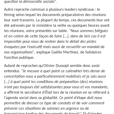
question la démocratie sociale”.
Autre reproche commun à plusieurs leaders syndicaux : le
timing selon lequel les documents préparatoires des réunions
leur sont transmis. La plupart du temps, ces documents leur ont
été adressés par le ministère la veille ou quelques heures avant
les réunions, voire présentés sur table.
“Nous sommes fatigués
et en colère de cette façon de faire […], dans de tels cas il est
impossible pour nous de rentrer dans le détail des pistes
évoquées par l’exécutif mais aussi de recueillir un mandat de
nos organisations”
, explique Gaëlle Martinez, de Solidaires
Fonction publique.
Autant de reproches qu’Olivier Dussopt semble donc avoir
entendus.
“Je mesure à quel point ce calendrier très dense de
concertation vous a particulièrement mobilisés et je sais aussi
[…] à quel point les conditions de préparation (des) réunions
n’ont pas toujours été satisfaisantes pour vous et vos mandants
,
a affirmé le secrétaire d’État lors de la réunion en se référant à
l’agenda social dans sa globalité.
Ce point d’étape doit nous
permettre de dresser ce type de constats et de voir comment
prévenir ces situations de saisines en urgence ou de
transmission tardive des documents de travail.”
Et d’ajouter