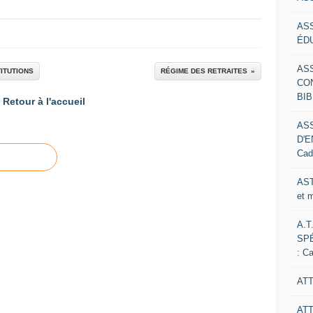
AS
ÉDU
AS
TITUTIONS
RÉGIME DES RETRAITES
CO
BIB
Retour à l'accueil
AS
D'E
Cad
AST
et 
A.T
SP
: C
ATT
AT