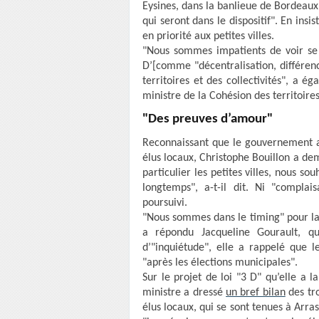
Eysines, dans la banlieue de Bordeaux,
qui seront dans le dispositif". En insi
en priorité aux petites villes.
"Nous sommes impatients de voir se d
D’[comme "décentralisation, différenc
territoires et des collectivités", a é
ministre de la Cohésion des territoire
"Des preuves d’amour"
Reconnaissant que le gouvernement a
élus locaux, Christophe Bouillon a dema
particulier les petites villes, nous s
longtemps", a-t-il dit. Ni "complais
poursuivi.
"Nous sommes dans le timing" pour la
a répondu Jacqueline Gourault, qu
d’"inquiétude", elle a rappelé que
"après les élections municipales".
Sur le projet de loi "3 D" qu’elle a 
ministre a dressé
un bref bilan
des tro
élus locaux, qui se sont tenues à Arras 