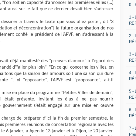
 "l’on soit en capacité d’annoncer les premières villes (…)
0 -
stant aussi sur le fait que ce dernier devait bien s’adresser
1 -
essiner à travers le texte que vous allez porter, dit ‘3
RÉP
iation et déconcentration"] la future organisation de nos
galement confié le président de l’APVF, en s’adressant à la
2 -
s.
RÉP
3 -
RÉP
vait déjà manifesté des "preuves d’amour" à l’égard des
ndé d’"aller plus loin". "En ce qui concerne les villes, en
4 -
ouhaitons que la saison des amours soit une saison qui dure
RÉP
ante ", ni "opposante", l’APVF est "proposante", a-t-il
5 -
 mise en place du programme "Petites Villes de demain",
RÉP
i était présente. Invitant les élus à ne pas nourrir
 le gouvernement s’était engagé sur une mise en œuvre
6 -
RÉP
la charge de préparer d’ici la fin du premier semestre, la
is premières réunions de concertation régionale avec les
7 -
le 6 janvier, à Agen le 13 janvier et à Dijon, le 20 janvier.
Pré