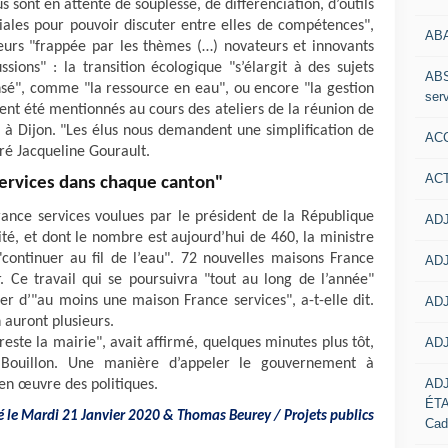
 sont en attente de souplesse, de différenciation, d’outils
oriales pour pouvoir discuter entre elles de compétences",
AB
lleurs "frappée par les thèmes (…) novateurs et innovants
ssions" : la transition écologique "s’élargit à des sujets
ABS
sé", comme "la ressource en eau", ou encore "la gestion
serv
ent été mentionnés au cours des ateliers de la réunion de
ir à Dijon. "Les élus nous demandent une simplification de
ACC
laré Jacqueline Gourault.
AC
ervices dans chaque canton"
rance services voulues par le président de la République
ADJ
é, et dont le nombre est aujourd’hui de 460, la ministre
"continuer au fil de l’eau". 72 nouvelles maisons France
ADJ
r. Ce travail qui se poursuivra "tout au long de l’année"
r d’"au moins une maison France services", a-t-elle dit.
ADJ
 auront plusieurs.
ADJ
este la mairie", avait affirmé, quelques minutes plus tôt,
e Bouillon. Une manière d’appeler le gouvernement à
AD
 en œuvre des politiques.
ÉT
lié le Mardi 21 Janvier 2020 & Thomas Beurey / Projets publics
Cad