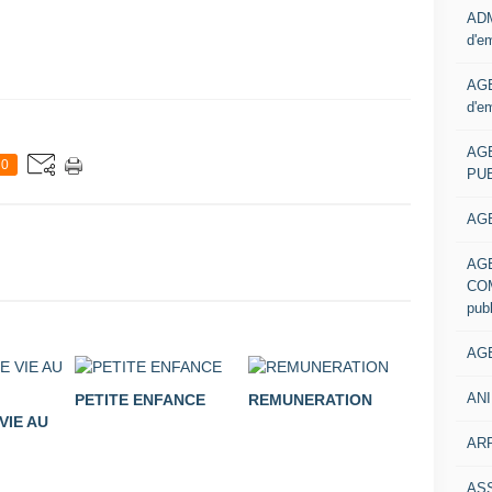
ADM
d'e
AGE
d'e
AG
0
PUB
AGE
AG
COM
pub
AGE
ANI
PETITE ENFANCE
REMUNERATION
VIE AU
ARR
AS