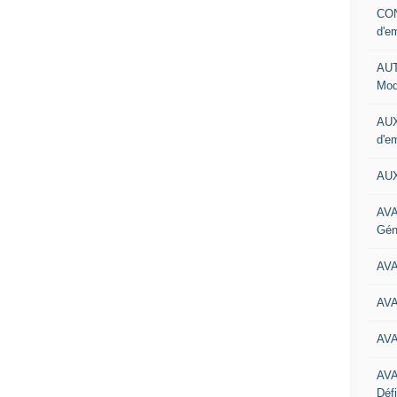
CON
d'e
AUT
Mod
AUX
d'e
AUX
AVA
Gén
AV
AV
AV
AV
Défi