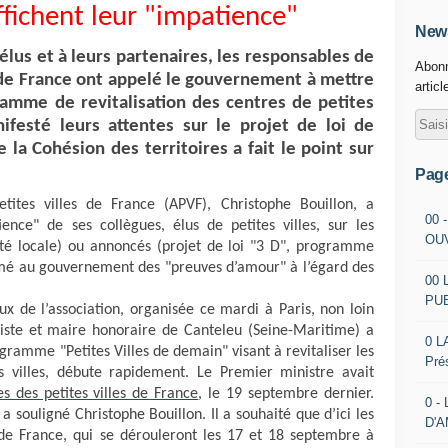
affichent leur "impatience"
News
élus et à leurs partenaires, les responsables de
Abonn
s de France ont appelé le gouvernement à mettre
articl
mme de revitalisation des centres de petites
anifesté leurs attentes sur le projet de loi de
e la Cohésion des territoires a fait le point sur
Pag
etites villes de France (APVF), Christophe Bouillon, a
00 
ence" de ses collègues, élus de petites villes, sur les
OU
lité locale) ou annoncés (projet de loi "3 D", programme
lamé au gouvernement des "preuves d’amour" à l’égard des
00 
PU
x de l’association, organisée ce mardi à Paris, non loin
liste et maire honoraire de Canteleu (Seine-Maritime) a
0 L
ramme "Petites Villes de demain" visant à revitaliser les
Pré
es villes, débute rapidement. Le Premier ministre avait
es des petites villes de France
, le 19 septembre dernier.
0 -
 souligné Christophe Bouillon. Il a souhaité que d’ici les
D'
s de France, qui se dérouleront les 17 et 18 septembre à