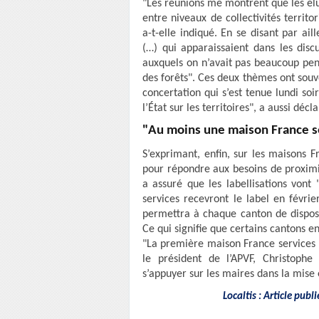
"Les réunions me montrent que les élus
entre niveaux de collectivités territ
a-t-elle indiqué. En se disant par ai
(…) qui apparaissaient dans les discu
auxquels on n’avait pas beaucoup pen
des forêts". Ces deux thèmes ont souv
concertation qui s’est tenue lundi so
l’État sur les territoires", a aussi déc
"Au moins une maison France s
S’exprimant, enfin, sur les maisons F
pour répondre aux besoins de proximit
a assuré que les labellisations vont 
services recevront le label en févrie
permettra à chaque canton de dispose
Ce qui signifie que certains cantons en
"La première maison France services r
le président de l’APVF, Christoph
s’appuyer sur les maires dans la mise
Localtis : Article pub