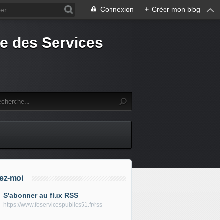
Connexion
+
Créer mon blog
e des Services
ez-moi
S'abonner au flux RSS
https://www.foservicespublics51.fr/rss