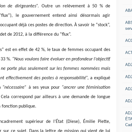
ion de dirigeantes”.
Outre un relèvement à 50 % de
AB
 “flux”), le gouvernement entend ainsi désormais agir
ABS
upant déjà ces postes de direction. À savoir le “stock”,
serv
det de 2012, à la différence du “flux”.
ACC
 est en effet de 42 %, le taux de femmes occupant des
AC
e 33 %.
“Nous voulons faire évoluer en profondeur l’objectif
ADJ
il ne porte plus seulement sur les femmes nommées mais
ADJ
nt effectivement des postes à responsabilité”,
a expliqué
on
“nécessaire”
à ses yeux pour
“ancrer une féminisation
ADJ
.
Cela correspond par ailleurs à une demande de longue
ADJ
 fonction publique.
AD
ÉT
encadrement supérieur de l’État (Diese), Émilie Piette,
Cad
ur ce sujet. Dans la lettre de mission qui vient de lui