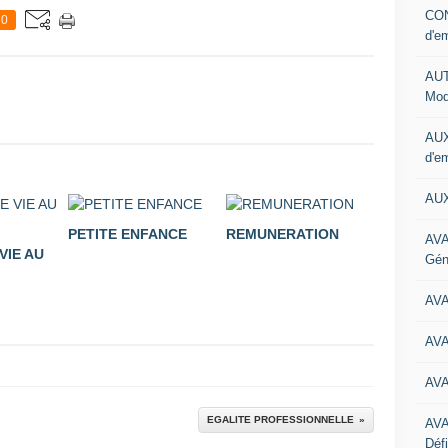
CON
0
d'e
AUT
Mod
AUX
d'e
AUX
PETITE ENFANCE
REMUNERATION
AVA
VIE AU
Gén
AV
AV
AV
EGALITE PROFESSIONNELLE
AV
Défi