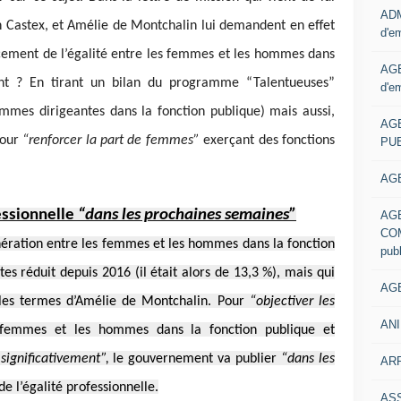
ADM
n Castex, et Amélie de Montchalin lui demandent en effet
d'e
cement de l’égalité entre les femmes et les hommes dans
AGE
nt ? En tirant un bilan du programme “Talentueuses”
d'e
mes dirigeantes dans la fonction publique) mais aussi,
AG
pour
“renforcer la part de femmes”
exerçant des fonctions
PUB
AGE
essionnelle
“dans les prochaines semaines”
AG
COM
unération entre les femmes et les hommes dans la fonction
pub
tes réduit depuis 2016 (il était alors de 13,3 %), mais qui
AGE
 les termes d’Amélie de Montchalin. Pour
“objectiver les
ANI
 femmes et les hommes dans la fonction publique et
significativement”,
le gouvernement va publier
“dans les
ARR
e l’égalité professionnelle.
AS