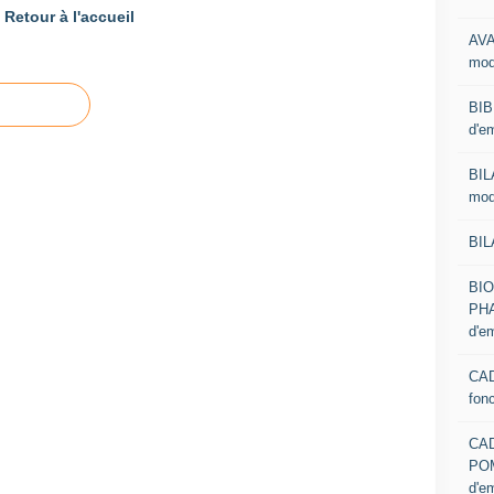
Retour à l'accueil
AVA
mod
BIB
d'e
BIL
mod
BIL
BI
PHA
d'e
CAD
fon
CA
PO
d'e