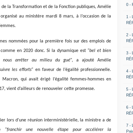
0 -
re de la Transformation et de la Fonction publiques, Amélie
organisé au ministère mardi 8 mars, à l’occasion de la
1 -
RÉP
 femmes.
2 -
RÉP
mes nommées pour la première fois sur des emplois de
1, comme en 2020 donc. Si la dynamique est
“bel et bien
3 -
RÉP
s nous arrêter au milieu du gué”,
a ajouté Amélie
uivre les efforts”
en faveur de l’égalité professionnelle.
4 -
RÉP
l Macron, qui avait érigé l’égalité femmes-hommes en
, vient d’ailleurs de renouveler cette promesse.
5 -
RÉP
6 -
RÉP
ier lors d’une réunion interministérielle, la ministre a de
7 -
de
“franchir une nouvelle étape pour accélérer la
Pré