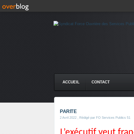
ACCUEIL
CONTACT
PARITE
2 Avril 2022
, Rédigé par FO Services Publics 51
L’exécutif veut fra