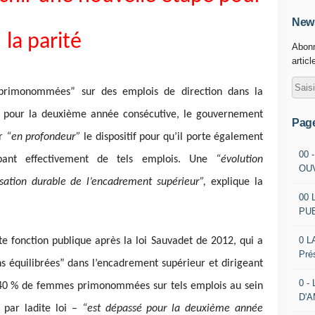
News
la parité
Abonn
articl
rimonommées” sur des emplois de direction dans la
 % pour la deuxième année consécutive, le gouvernement
Pag
er
“en profondeur”
le dispositif pour qu’il porte également
00 
ant effectivement de tels emplois. Une
“évolution
OU
sation durable de l’encadrement supérieur”,
explique la
00 
PU
0 L
te fonction publique après la loi Sauvadet de 2012, qui a
Pré
ns équilibrées” dans l’encadrement supérieur et dirigeant
0 -
de 40 % de femmes primonommées sur tels emplois au sein
D'
 par ladite loi –
“est dépassé pour la deuxième année