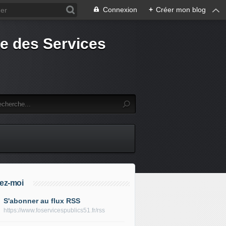
Connexion
+
Créer mon blog
e des Services
ez-moi
S'abonner au flux RSS
https://www.foservicespublics51.fr/rss