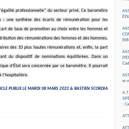
’égalité professionnelle” du secteur privé. Ce baromètre
AS
ÉDU
 : une synthèse des écarts de rémunération pour les
AS
’écart de taux de promotion au choix entre les femmes et
CO
stribution des rémunérations des femmes et des hommes,
BIB
ires des 10 plus hautes rémunérations et, enfin, la part
AS
nt du dispositif de nominations équilibrées. Dans un
D'E
Cad
ique d’État sera concernée par ce baromètre. Il pourrait
AST
à l’hospitalière.
et 
TICLE PUBLIE LE MARDI 08 MARS 2022 & BASTIEN SCORDIA
A.T
SP
: C
ATT
AT