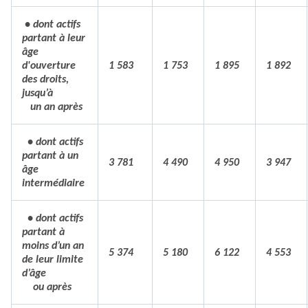
• dont actifs
partant à leur
âge
d'ouverture
1 583
1 753
1 895
1 892
des droits,
jusqu’à
un an après
• dont actifs
partant à un
3 781
4 490
4 950
3 947
âge
intermédiaire
• dont actifs
partant à
moins d’un an
5 374
5 180
6 122
4 553
de leur limite
d’âge
ou après