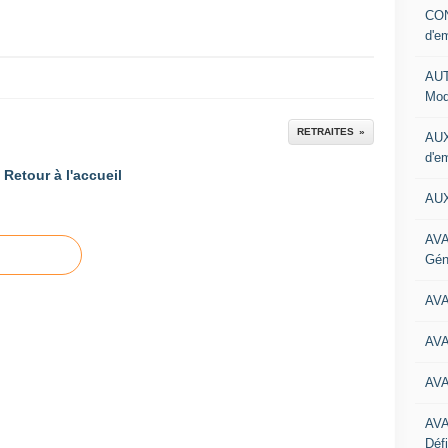
CON
d'e
AUT
Mod
RETRAITES
AUX
d'e
Retour à l'accueil
AUX
AVA
Gén
AV
AV
AV
AV
Défi