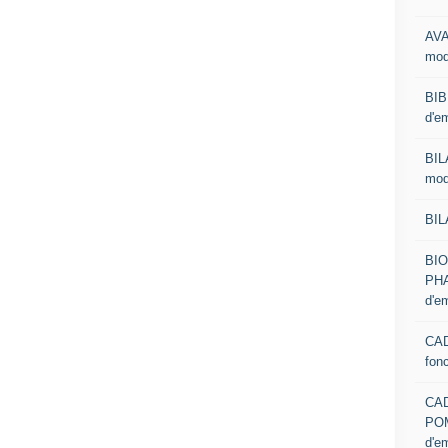
AVA
mod
BIB
d'e
BIL
mod
BIL
BI
PHA
d'e
CAD
fon
CA
PO
d'e