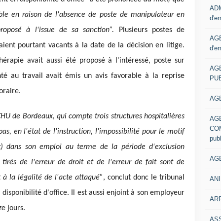
ADM
sible en raison de l'absence de poste de manipulateur en
d'e
proposé à l'issue de sa sanction”.
Plusieurs postes de
AGE
ient pourtant vacants à la date de la décision en litige.
d'e
érapie avait aussi été proposé à l'intéressé, poste sur
AG
té au travail avait émis un avis favorable à la reprise
PUB
oraire.
AGE
CHU de Bordeaux, qui compte trois structures hospitalières
AG
COM
pas, en l'état de l'instruction, l'impossibilité pour le motif
pub
t) dans son emploi au terme de la période d'exclusion
AGE
irés de l'erreur de droit et de l'erreur de fait sont de
 à la légalité de l'acte attaqué”
, conclut donc le tribunal
ANI
sponibilité d'office. Il est aussi enjoint à son employeur
ARR
ze jours.
AS