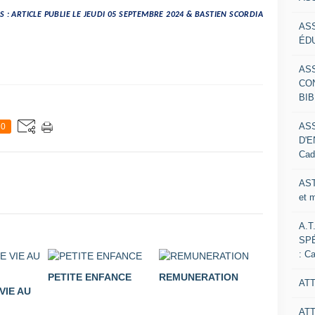
S : ARTICLE PUBLIE LE JEUDI 05 SEPTEMBRE 2024 & BASTIEN SCORDIA
AS
ÉDU
AS
CO
BIB
AS
0
D'E
Cad
AST
et 
A.T
SP
: C
PETITE ENFANCE
REMUNERATION
ATT
VIE AU
AT