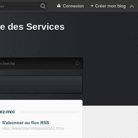
Connexion
+
Créer mon blog
e des Services
ez-moi
S'abonner au flux RSS
https://www.foservicespublics51.fr/rss