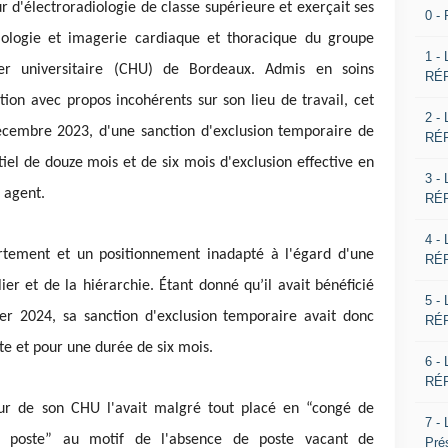
r d'électroradiologie de classe supérieure et exerçait ses
0 -
iologie et imagerie cardiaque et thoracique du groupe
1 -
lier universitaire (CHU) de Bordeaux. Admis en soins
RÉP
tion avec propos incohérents sur son lieu de travail, cet
2 -
 décembre 2023, d'une sanction d'exclusion temporaire de
RÉP
rtiel de douze mois et de six mois d'exclusion effective en
3 -
 agent.
RÉP
4 -
ortement et un positionnement inadapté à l'égard d'une
RÉP
ier et de la hiérarchie. Étant donné qu’il avait bénéficié
5 -
er 2024, sa sanction d'exclusion temporaire avait donc
RÉP
e et pour une durée de six mois.
6 -
RÉP
teur de son CHU l'avait malgré tout placé en “congé de
7 -
 de poste” au motif de l'absence de poste vacant de
Pré