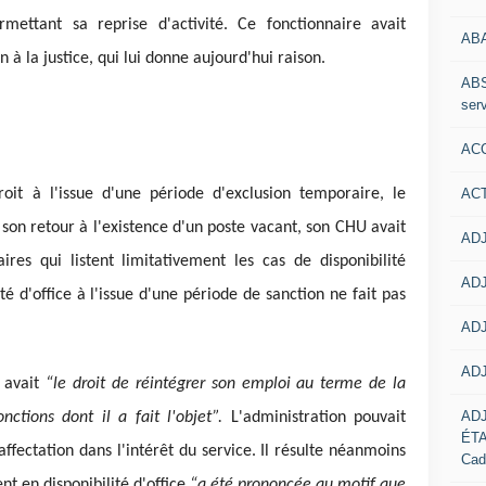
rmettant sa reprise d'activité. Ce fonctionnaire avait
AB
 à la justice, qui lui donne aujourd'hui raison.
ABS
serv
ACC
AC
roit à l'issue d'une période d'exclusion temporaire, le
son retour à l'existence d'un poste vacant, son CHU avait
ADJ
res qui listent limitativement les cas de disponibilité
ADJ
ité d'office à l'issue d'une période de sanction ne fait pas
ADJ
ADJ
t avait
“le droit de réintégrer son emploi au terme de la
AD
nctions dont il a fait l'objet”.
L'administration pouvait
ÉT
ffectation dans l'intérêt du service. Il résulte néanmoins
Cad
t en disponibilité d'office
“a été prononcée au motif que