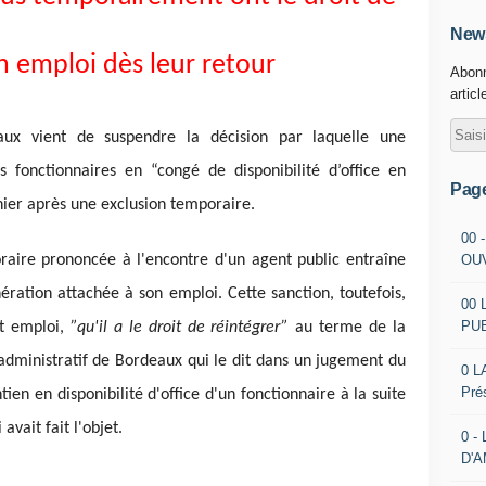
News
n emploi dès leur retour
Abonn
articl
eaux vient de suspendre la décision par laquelle une
s fonctionnaires en “congé de disponibilité d’office en
Pag
nier après une exclusion temporaire.
00 
OU
oraire prononcée à l'encontre d'un agent public entraîne
nération attachée à son emploi. Cette sanction, toutefois,
00 
PU
et emploi,
”qu'il a le droit de réintégrer”
au terme de la
l administratif de Bordeaux qui le dit dans un jugement du
0 L
Pré
ien en disponibilité d'office d'un fonctionnaire à la suite
avait fait l'objet.
0 -
D'