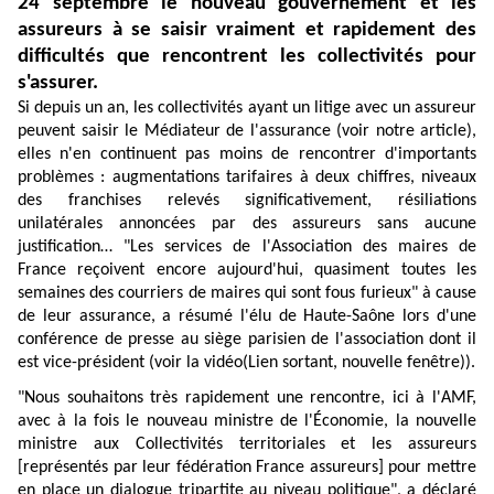
24 septembre le nouveau gouvernement et les
assureurs à se saisir vraiment et rapidement des
difficultés que rencontrent les collectivités pour
s'assurer.
Si depuis un an, les collectivités ayant un litige avec un assureur
peuvent saisir le Médiateur de l'assurance (voir notre
article
),
elles n'en continuent pas moins de rencontrer d'importants
problèmes : augmentations tarifaires à deux chiffres, niveaux
des franchises relevés significativement, résiliations
unilatérales annoncées par des assureurs sans aucune
justification… "Les services de l'Association des maires de
France reçoivent encore aujourd'hui, quasiment toutes les
semaines des courriers de maires qui sont fous furieux" à cause
de leur assurance, a résumé l'élu de Haute-Saône lors d'une
conférence de presse au siège parisien de l'association dont il
est vice-président (voir la
vidéo
(Lien sortant, nouvelle fenêtre)
).
"Nous souhaitons très rapidement une rencontre, ici à l'AMF,
avec à la fois le nouveau ministre de l'Économie, la nouvelle
ministre aux Collectivités territoriales et les assureurs
[représentés par leur fédération France assureurs] pour mettre
en place un dialogue tripartite au niveau politique", a déclaré