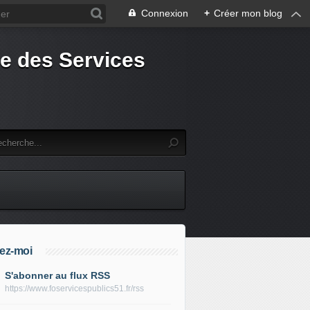
Connexion
+
Créer mon blog
e des Services
ez-moi
S'abonner au flux RSS
https://www.foservicespublics51.fr/rss