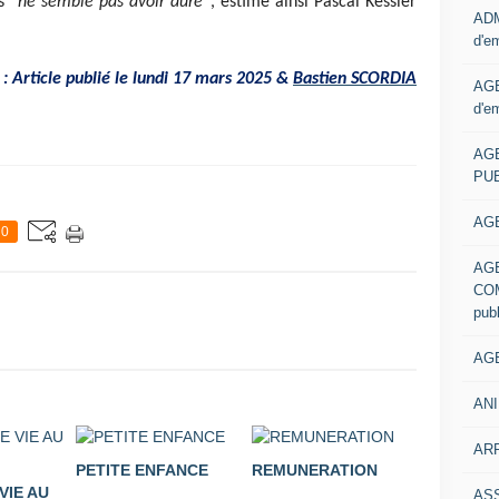
s “
ne semble pas avoir duré”
, estime ainsi Pascal Kessler
ADM
d'e
 Article publié le lundi 17 mars 2025 &
Bastien SCORDIA
AGE
d'e
AG
PUB
AGE
0
AG
COM
pub
AGE
ANI
ARR
PETITE ENFANCE
REMUNERATION
VIE AU
AS