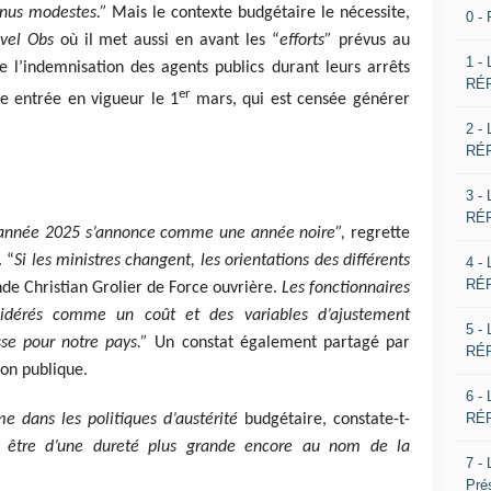
nus modestes.”
Mais le contexte budgétaire le nécessite,
0 -
vel Obs
où il met aussi en avant les “
efforts”
prévus au
1 -
 l’indemnisation des agents publics durant leurs arrêts
RÉP
er
e entrée en vigueur le 1
mars, qui est censée générer
2 -
RÉP
3 -
RÉP
’année 2025 s’annonce comme une année noire”,
regrette
. “
Si les ministres changent, les orientations des différents
4 -
RÉP
e Christian Grolier de Force ouvrière.
Les fonctionnaires
nsidérés comme un coût et des variables d’ajustement
5 -
se pour notre pays.”
Un constat également partagé par
RÉP
on publique.
6 -
RÉP
e dans les politiques d’austérité
budgétaire, constate-t-
t être d’une dureté plus grande encore au nom de la
7 -
Pré