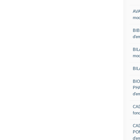
AVA
mod
BIB
d'e
BIL
mod
BIL
BI
PHA
d'e
CAD
fon
CA
PO
d'e