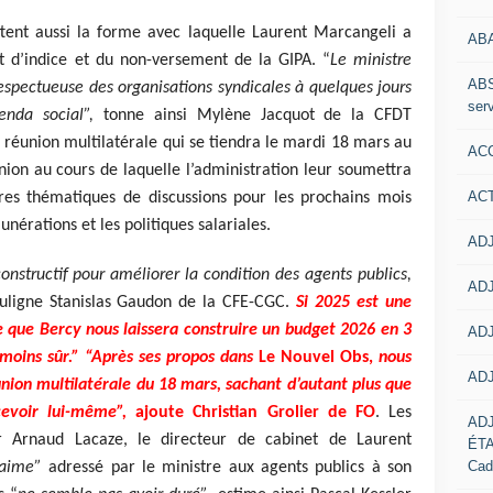
ttent aussi la forme avec laquelle Laurent Marcangeli a
AB
t d’indice et du non-versement de la GIPA. “
Le ministre
ABS
pectueuse des organisations syndicales à quelques jours
serv
enda social”,
tonne ainsi Mylène Jacquot de la CFDT
a réunion multilatérale qui se tiendra le mardi 18 mars au
ACC
nion au cours de laquelle l’administration leur soumettra
AC
ures thématiques de discussions pour les prochains mois
érations et les politiques salariales.
ADJ
nstructif pour améliorer la condition des agents publics,
ADJ
uligne Stanislas Gaudon de la CFE-CGC.
Si 2025 est une
e que Bercy nous laissera construire un budget 2026 en 3
ADJ
 moins sûr.” “Après ses propos dans
Le Nouvel Obs,
nous
ADJ
nion multilatérale du 18 mars, sachant d’autant plus que
cevoir lui-même”,
ajoute Christian Grolier de FO
. Les
AD
ar Arnaud Lacaze, le directeur de cabinet de Laurent
ÉT
Cad
aime”
adressé par le ministre aux agents publics à son