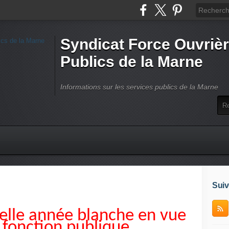
Syndicat Force Ouvrièr
Publics de la Marne
Informations sur les services publics de la Marne
Suiv
velle année blanche en vue
 fonction publique