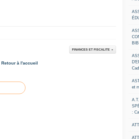
AS
ÉDU
AS
CO
BIB
FINANCES ET FISCALITE
AS
D'E
Retour à l'accueil
Cad
AST
et 
A.T
SP
: C
ATT
AT