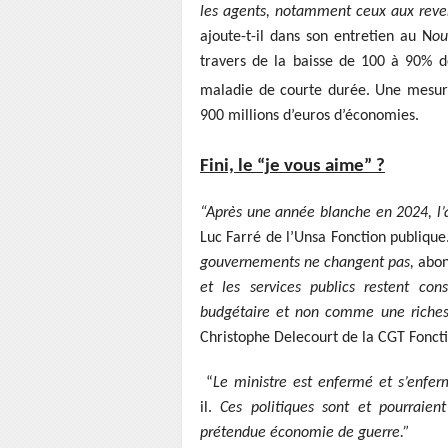
les agents, notamment ceux aux reve
ajoute-t-il dans son entretien au N
ou
travers de la baisse de 100 à 90% de
maladie de courte durée. Une mesur
900 millions d’euros d’économies.
Fini, le “je vous aime” ?
“Après une année blanche en 2024, l
Luc Farré de l’Unsa Fonction publique
gouvernements ne changent pas,
abond
et les services publics restent co
budgétaire et non comme une riches
Christophe Delecourt de la CGT Foncti
“
Le ministre est enfermé et s’enferm
il.
Ces politiques sont et pourraien
prétendue économie de guerre.”