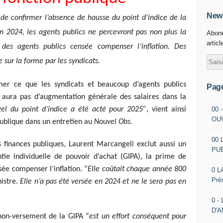
News
de confirmer l’absence de hausse du point d'indice de la
 2024, les agents publics ne percevront pas non plus la
Abonn
articl
des agents publics censée compenser l’inflation. Des
sur la forme par les syndicats.
mer ce que les syndicats et beaucoup d’agents publics
Pag
 aura pas d’augmentation générale des salaires dans la
00 
gel du point d’indice a été acté pour 2025”
, vient ainsi
OU
publique dans un entretien au
Nouvel Obs.
00 
 finances publiques, Laurent Marcangeli exclut aussi un
PU
tie individuelle de pouvoir d’achat (GIPA), la prime de
sée compenser l’inflation. “
Elle coûtait chaque année 800
0 L
Pré
istre.
Elle
n’a pas été versée en 2024 et ne le sera pas en
0 -
D'
non-versement de la GIPA “
est un effort conséquent pour