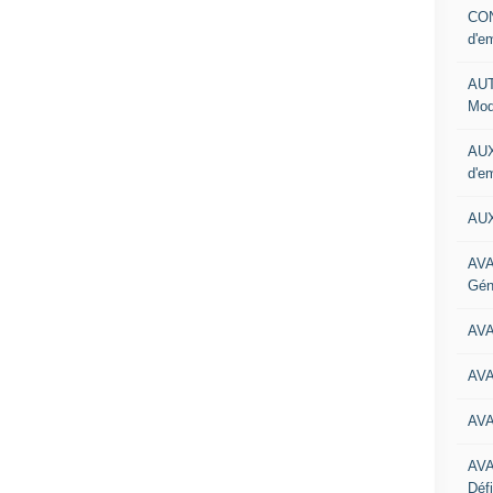
CON
d'e
AUT
Mod
AUX
d'e
AUX
AVA
Gén
AV
AV
AV
AV
Défi