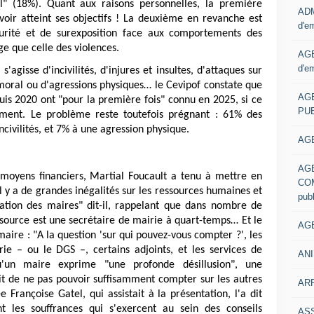
l" (18%). Quant aux raisons personnelles, la première
ADM
voir atteint ses objectifs ! La deuxième en revanche est
d'e
curité et de surexposition face aux comportements des
ge que celle des violences.
AGE
d'e
s'agisse d'incivilités, d'injures et insultes, d'attaques sur
moral ou d'agressions physiques… le Cevipof constate que
AG
uis 2020 ont "pour la première fois" connu en 2025, si ce
PUB
ement. Le problème reste toutefois prégnant : 61% des
ncivilités, et 7% à une agression physique.
AGE
AG
moyens financiers, Martial Foucault a tenu à mettre en
COM
l y a de grandes inégalités sur les ressources humaines et
pub
ation des maires" dit-il, rappelant que dans nombre de
source est une secrétaire de mairie à quart-temps… Et le
AGE
aire : "A la question 'sur qui pouvez-vous compter ?', les
ie – ou le DGS –, certains adjoints, et les services de
ANI
rsqu'un maire exprime "une profonde désillusion", une
fait de ne pas pouvoir suffisamment compter sur les autres
ARR
 Françoise Gatel, qui assistait à la présentation, l'a dit
t les souffrances qui s'exercent au sein des conseils
AS