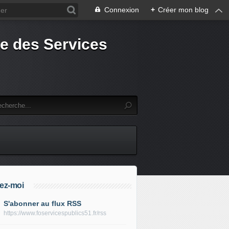
Connexion
+
Créer mon blog
e des Services
ez-moi
S'abonner au flux RSS
https://www.foservicespublics51.fr/rss