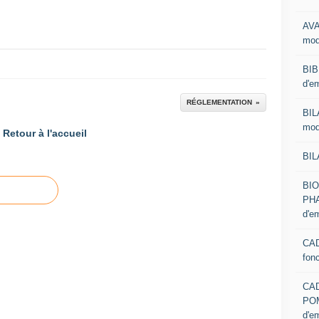
AVA
mod
BIB
d'e
RÉGLEMENTATION
BIL
mod
Retour à l'accueil
BIL
BI
PHA
d'e
CAD
fon
CA
PO
d'e