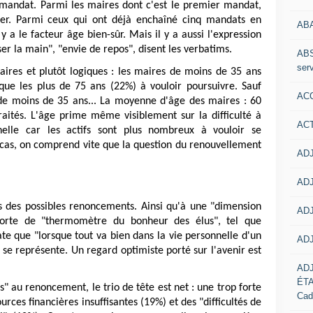
e mandat. Parmi les maires dont c'est le premier mandat,
er. Parmi ceux qui ont déjà enchaîné cinq mandats en
AB
y a le facteur âge bien-sûr. Mais il y a aussi l'expression
ser la main", "envie de repos", disent les verbatims.
ABS
serv
claires et plutôt logiques : les maires de moins de 35 ans
que les plus de 75 ans (22%) à vouloir poursuivre. Sauf
ACC
e moins de 35 ans... La moyenne d'âge des maires : 60
raités. L'âge prime même visiblement sur la difficulté à
AC
nelle car les actifs sont plus nombreux à vouloir se
t cas, on comprend vite que la question du renouvellement
ADJ
ADJ
ns des possibles renoncements. Ainsi qu'à une "dimension
ADJ
 sorte de "thermomètre du bonheur des élus", tel que
ate que "lorsque tout va bien dans la vie personnelle d'un
ADJ
l se représente. Un regard optimiste porté sur l'avenir est
AD
ÉT
es" au renoncement, le trio de tête est net : une trop forte
Cad
rces financières insuffisantes (19%) et des "difficultés de