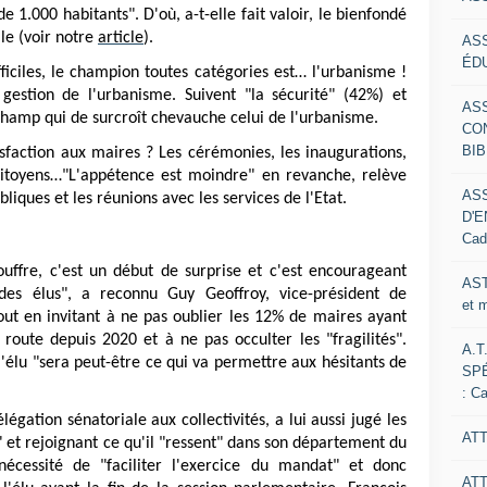
.000 habitants". D'où, a-t-elle fait valoir, le bienfondé
lle (voir notre
article
).
AS
ÉDU
ifficiles, le champion toutes catégories est… l'urbanisme !
 gestion de l'urbanisme. Suivent "la sécurité" (42%) et
AS
hamp qui de surcroît chevauche celui de l'urbanisme.
CO
BIB
tisfaction aux maires ? Les cérémonies, les inaugurations,
 citoyens…"L'appétence est moindre" en revanche, relève
AS
liques et les réunions avec les services de l'Etat.
D'E
Cad
fre, c'est un début de surprise et c'est encourageant
AST
des élus", a reconnu Guy Geoffroy, vice-président de
et 
out en invitant à ne pas oublier les 12% de maires ayant
oute depuis 2020 et à ne pas occulter les "fragilités".
A.T
 l'élu "sera peut-être ce qui va permettre aux hésitants de
SP
: C
égation sénatoriale aux collectivités, a lui aussi jugé les
ATT
s" et rejoignant ce qu'il "ressent" dans son département du
nécessité de "faciliter l'exercice du mandat" et donc
AT