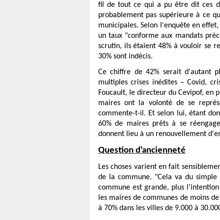
fil de tout ce qui a pu être dit ces 
probablement pas supérieure à ce qui 
municipales. Selon l'enquête en effet
un taux "conforme aux mandats précé
scrutin, ils étaient 48% à vouloir se
30% sont indécis.
Ce chiffre de 42% serait d'autant p
multiples crises inédites – Covid, cr
Foucault, le directeur du Cevipof, en p
maires ont la volonté de se représe
commente-t-il. Et selon lui, étant do
60% de maires prêts à se réengager
donnent lieu à un renouvellement d'e
Question d'ancienneté
Les choses varient en fait sensiblement
de la commune. "Cela va du simple a
commune est grande, plus l'intention
les maires de communes de moins de 2
à 70% dans les villes de 9.000 à 30.00