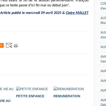
l'élu avant la fin de la session parlementaire. François
CON
e ce texte passe d'ici fin mai ou début juin".
d'e
 Article publié le mercredi 09 avril 2025 &
Claire MALLET
AUT
Mod
AUX
d'e
0
AUX
AVA
Gén
AV
AV
AV
PETITE ENFANCE
REMUNERATION
AV
VIE AU
Défi