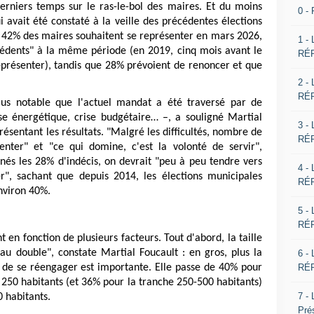
derniers temps sur le ras-le-bol des maires. Et du moins
0 -
avait été constaté à la veille des précédentes élections
, 42% des maires souhaitent se représenter en mars 2026,
1 -
dents" à la même période (en 2019, cinq mois avant le
RÉP
 représenter), tandis que 28% prévoient de renoncer et que
2 -
RÉP
lus notable que l'actuel mandat a été traversé par de
ise énergétique, crise budgétaire… –, a souligné Martial
3 -
résentant les résultats. "Malgré les difficultés, nombre de
RÉP
nter" et "ce qui domine, c'est la volonté de servir",
nnés les 28% d'indécis, on devrait "peu à peu tendre vers
4 -
", sachant que depuis 2014, les élections municipales
RÉP
nviron 40%.
5 -
RÉP
 en fonction de plusieurs facteurs. Tout d'abord, la taille
u double", constate Martial Foucault : en gros, plus la
6 -
RÉP
 de se réengager est importante. Elle passe de 40% pour
50 habitants (et 36% pour la tranche 250-500 habitants)
7 -
0 habitants.
Pré