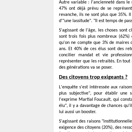
Autre variable : l'ancienneté dans l
47% ont déjà prévu de se représent
revanche, ils ne sont plus que 35%. Il 
d'"une lassitude". "Il est temps de pas
S'agissant de l'âge, les choses sont 
sont trois fois plus nombreux (62%) 
qu'on ne compte que 3% de maires d
ans. Et 40% de ces élus sont des ret
concilier mandat et vie profession
représenter que les retraités. En tou
des générations va se poser.
Des citoyens trop exigeants ?
L'enquête s'est intéressée aux raiso
plus subjective", pour établir une
l'exprime Martial Foucault, qui const
élu", il y a davantage de chances qu'i
lui aussi un booster.
S'agissant des raisons "institutionnell
exigence des citoyens (20%), des ressou