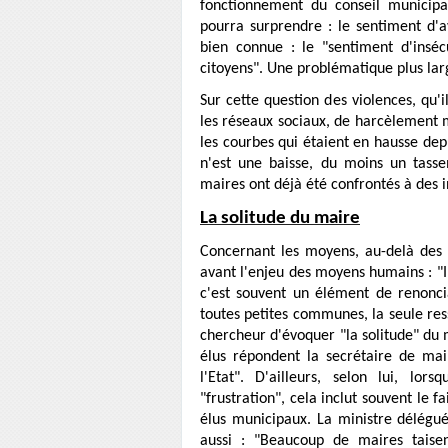
fonctionnement du conseil municipa
pourra surprendre : le sentiment d'a
bien connue : le "sentiment d'insé
citoyens". Une problématique plus lar
Sur cette question des violences, qu'il 
les réseaux sociaux, de harcèlement 
les courbes qui étaient en hausse dep
n'est une baisse, du moins un tass
maires ont déjà été confrontés à des i
La solitude du maire
Concernant les moyens, au-delà des 
avant l'enjeu des moyens humains : "I
c'est souvent un élément de renonci
toutes petites communes, la seule res
chercheur d'évoquer "la solitude" du m
élus répondent la secrétaire de mair
l'Etat". D'ailleurs, selon lui, lo
"frustration", cela inclut souvent le 
élus municipaux. La ministre déléguée
aussi : "Beaucoup de maires taisen