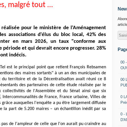
s, malgré tout ...
News
Abonn
articl
 réalisée pour le ministère de l'Aménagement
des associations d'élus du bloc local, 42% des
enter en mars 2026, un taux "conforme aux
 période et qui devrait encore progresser. 28%
Pag
ont indécis.
00 
. Tel est le principal point que retient François Rebsamen
OU
ntentions des maires sortants" à un an des municipales de
u territoire et de la Décentralisation avait réuni ce 8
00 
résentants des partenaires de cette étude réalisée par le
PU
x collectivités de l'Assemblée et du Sénat ainsi que six
0 L
F, Intercommunalités de France, France urbaine, Villes de
Pré
 grâce auxquelles l'enquête a pu être largement diffusée
e la part de 5.200 maires – un échantillon inédit par sa
0 -
D'
 pas de l'ampleur de celle que l'on aurait pu craindre au