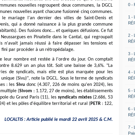
0 -
ommunes nouvelles regroupent deux communes, la DGCL
ommunes nouvelles ayant chacune fusionné cinq communes.
1 -
 le mariage l'an dernier des villes de Saint-Denis et
RÉP
t-Denis, qui a donné naissance à la plus grande commune
abitants). Des fusions donc… et quelques défusions. Ce fut
2 -
Neussargues en Pinatelle dans le Cantal, qui regroupait
RÉP
'avait jamais réussi à faire dépasser les tensions et
r fini par procéder à un rétropédalage.
3 -
 de leur nombre est restée à l'ordre du jour. On comptait
RÉP
ontre 8.629 un an plus tôt. Soit une baisse de 3,6%. "La
ries de syndicats, mais elle est plus marquée pour les
4 -
RÉP
unique (Sivu)", note la DGCL. Sous le terme de syndicats
ses : les
Sivu
donc (4.307, 226 de moins qu'en 2024), les
5 -
multiple (
Sivom
: 1.172, 27 de moins), les établissements
RÉP
pole du Grand Paris (11), les
syndicats mixtes
(2.686, 53
4) et les pôles d'équilibre territorial et rural (
PETR
: 122,
6 -
RÉP
LOCALTIS : Article publié le mardi 22 avril 2025 & C.M.
7 -
Pré