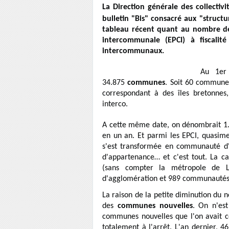
La Direction générale des collectiv
bulletin "Bis" consacré aux "structur
tableau récent quant au nombre de
intercommunale (EPCI) à fiscali
intercommunaux.
IGN. Cartographie DGCL-
Au 1er
34.875
communes
. Soit 60 commune
correspondant à des îles bretonnes
interco.
A cette même date, on dénombrait 
en un an. Et parmi les EPCI, quas
s'est transformée en communauté d
d'appartenance… et c'est tout. La c
(sans compter la métropole de 
d'agglomération et 989 communauté
La raison de la petite diminution d
des
communes nouvelles
. On n'es
communes nouvelles que l'on avait 
totalement à l'arrêt. L'an dernier, 