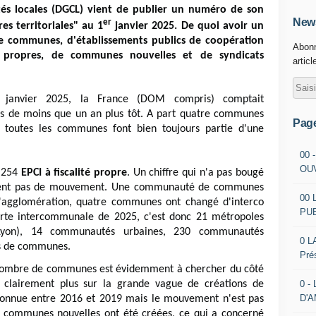
ités locales (DGCL) vient de publier un numéro de son
News
er
es territoriales" au 1
janvier 2025. De quoi avoir un
 communes, d'établissements publics de coopération
Abonn
té propres, de communes nouvelles et de syndicats
articl
 janvier 2025, la France (DOM compris) comptait
s de moins que un an plus tôt. A part quatre communes
Pag
, toutes les communes font bien toujours partie d'une
00 
OU
1.254
EPCI à fiscalité propre
. Un chiffre qui n'a pas bougé
iment pas de mouvement. Une communauté de communes
00 
'agglomération, quatre communes ont changé d'interco
PU
arte intercommunale de 2025, c'est donc 21 métropoles
Lyon), 14 communautés urbaines, 230 communautés
0 L
s de communes.
Pré
u nombre de communes est évidemment à chercher du côté
0 -
t clairement plus sur la grande vague de créations de
D'
connue entre 2016 et 2019 mais le mouvement n'est pas
46 communes nouvelles ont été créées, ce qui a concerné