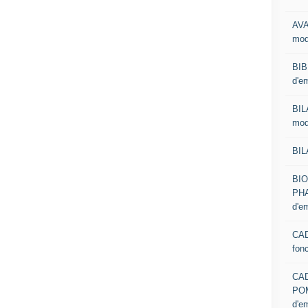
AVA
mod
BIB
d'e
BIL
mod
BIL
BI
PHA
d'e
CAD
fon
CA
PO
d'e