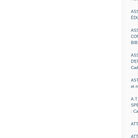
AS
ÉDU
AS
CO
BIB
AS
D'E
Cad
AST
et 
A.T
SP
: C
ATT
AT