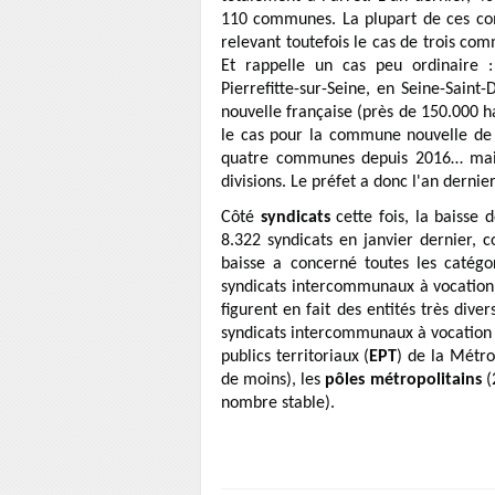
110 communes. La plupart de ces c
relevant toutefois le cas de trois c
Et rappelle un cas peu ordinaire :
Pierrefitte-sur-Seine, en Seine-Sain
nouvelle française (près de 150.000 h
le cas pour la commune nouvelle de 
quatre communes depuis 2016… mais n
divisions. Le préfet a donc l'an dernie
Côté
syndicats
cette fois, la baisse
8.322 syndicats en janvier dernier, c
baisse a concerné toutes les catégo
syndicats intercommunaux à vocation 
figurent en fait des entités très diver
syndicats intercommunaux à vocation 
publics territoriaux (
EPT
) de la Métro
de moins), les
pôles métropolitains
(2
nombre stable).