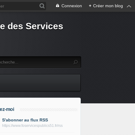
Connexion
+
Créer mon blog
e des Services
ez-moi
S'abonner au flux RSS
https://www.foservicespublics51.fr/rss