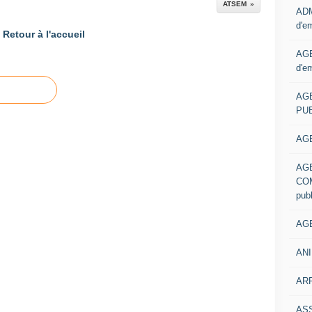
ATSEM
ADM
d'e
Retour à l'accueil
AGE
d'e
AG
PUB
AGE
AG
COM
pub
AGE
ANI
ARR
AS