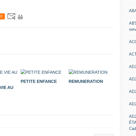
AB
0
ABS
serv
ACC
AC
ADJ
ADJ
PETITE ENFANCE
REMUNERATION
VIE AU
ADJ
ADJ
AD
ÉT
Cad