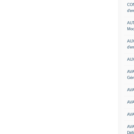
CON
d'e
AUT
Mod
AUX
d'e
AUX
AVA
Gén
AV
AV
AV
AV
Défi