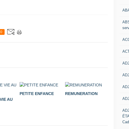
AB
ABS
serv
0
ACC
AC
ADJ
ADJ
ADJ
PETITE ENFANCE
REMUNERATION
ADJ
VIE AU
AD
ÉT
Cad