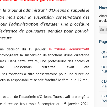
News
 le tribunal administratif d’Orléans a rappelé le
Abonn
atre mois pour la suspension conservatoire des
articl
 pour l'administration d'engager une procédure
l'existence de poursuites pénales pour pouvoir
mesure.
Pag
ne décision du 15 janvier,
le tribunal administratif
00 
prolongeant la suspension de fonctions d’une directrice
OU
ires. Dans cette affaire, une professeure des écoles et
00 
nelle (désormais retraitée) avait été
PU
ses fonctions à titre conservatoire pour une durée de
us sa responsabilité se soit fracturé le fémur, le 12 mai,
0 L
Pré
0 -
 recteur de l’académie d’Orléans‑Tours avait prolongé la
D'
er
ne durée de trois mois à compter du 1
janvier 2024.