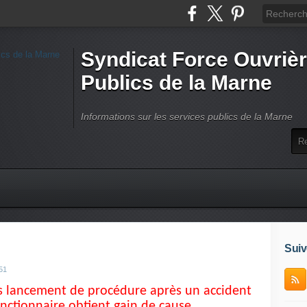
Syndicat Force Ouvrièr
Publics de la Marne
Informations sur les services publics de la Marne
Suiv
51
 lancement de procédure après un accident
onctionnaire obtient gain de cause