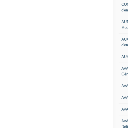
CON
d'e
AUT
Mod
AUX
d'e
AUX
AVA
Gén
AV
AV
AV
AV
Défi