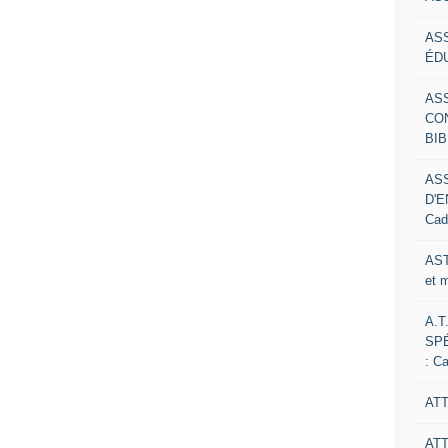
AS
ÉDU
AS
CO
BIB
AS
D'E
Cad
AST
et 
A.T
SP
: C
ATT
AT