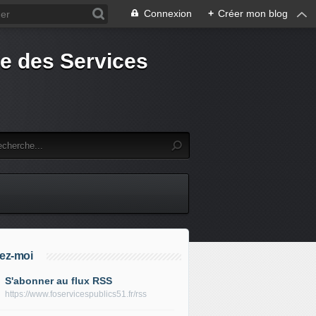
Connexion
+
Créer mon blog
e des Services
ez-moi
S'abonner au flux RSS
https://www.foservicespublics51.fr/rss