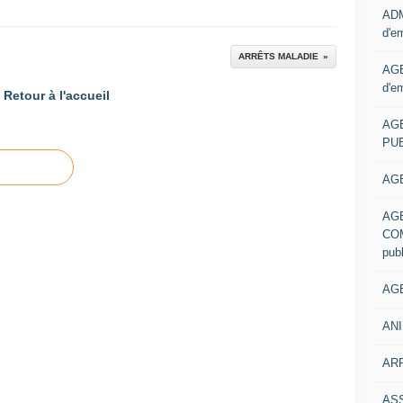
ADM
d'e
ARRÊTS MALADIE
AGE
d'e
Retour à l'accueil
AG
PUB
AGE
AG
COM
pub
AGE
ANI
ARR
AS