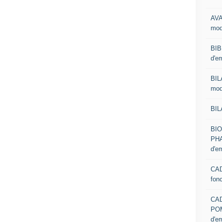
AVA
mod
BIB
d'e
BIL
mod
BIL
BI
PHA
d'e
CAD
fon
CA
PO
d'e