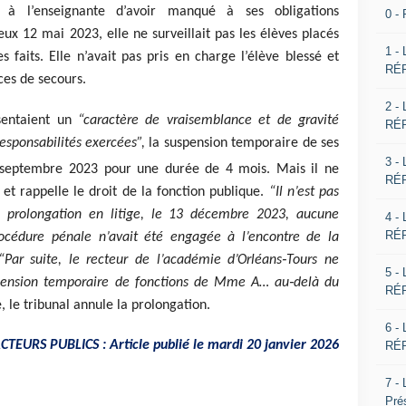
é à l’enseignante d’avoir manqué à ses obligations
0 -
eux 12 mai 2023, elle ne surveillait pas les élèves placés
1 -
faits. Elle n’avait pas pris en charge l’élève blessé et
RÉP
ices de secours.
2 -
sentaient un
“caractère de vraisemblance et de gravité
RÉP
responsabilités exercées”,
la suspension temporaire de ses
3 -
septembre 2023 pour une durée de 4 mois. Mais il ne
RÉP
 et rappelle le droit de la fonction publique.
“Il n’est pas
e prolongation en litige, le 13 décembre 2023, aucune
4 -
RÉP
rocédure pénale n’avait été engagée à l’encontre de la
Par suite, le recteur de l’académie d’Orléans‑Tours ne
5 -
spension temporaire de fonctions de Mme A… au‑delà du
RÉP
 le tribunal annule la prolongation.
6 -
CTEURS PUBLICS : Article publié le mardi 20 janvier 2026
RÉP
7 -
Pré