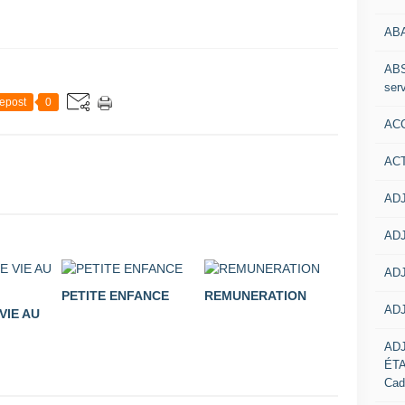
AB
ABS
serv
epost
0
ACC
AC
ADJ
ADJ
ADJ
PETITE ENFANCE
REMUNERATION
ADJ
VIE AU
AD
ÉT
Cad