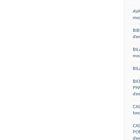
AVA
mod
BIB
d'e
BIL
mod
BIL
BI
PHA
d'e
CAD
fon
CA
PO
d'e