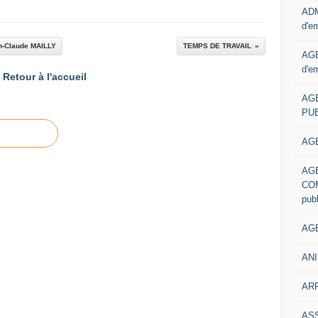
ADM
d'e
-Claude MAILLY
TEMPS DE TRAVAIL
AGE
d'e
Retour à l'accueil
AG
PUB
AGE
AG
COM
pub
AGE
ANI
ARR
AS