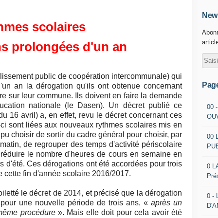
News
hmes scolaires
Abonn
articl
s prolongées d'un an
blissement public de coopération intercommunale) qui
Pag
'un an la dérogation qu'ils ont obtenue concernant
ire sur leur commune. Ils doivent en faire la demande
ucation nationale (le Dasen). Un décret publié ce
00 
du 16 avril) a, en effet, revu le décret concernant ces
OU
-ci sont liées aux nouveaux rythmes scolaires mis en
u choisir de sortir du cadre général pour choisir, par
00 
matin, de regrouper des temps d'activité périscolaire
PU
 réduire le nombre d'heures de cours en semaine en
d'été. Ces dérogations ont été accordées pour trois
0 L
 cette fin d'année scolaire 2016/2017.
Pré
oiletté le décret de 2014, et précisé que la dérogation
0 -
 pour une nouvelle période de trois ans, «
après un
D'
 même procédure
». Mais elle doit pour cela avoir été