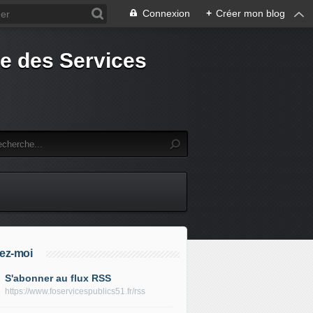
Connexion
+
Créer mon blog
e des Services
ez-moi
S'abonner au flux RSS
https://www.foservicespublics51.fr/rss