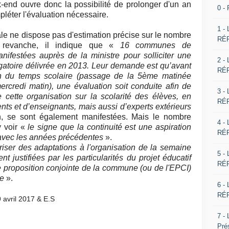
-end ouvre donc la possibilité de prolonger d'un an
0 -
léter l'évaluation nécessaire.
1 -
ale ne dispose pas d'estimation précise sur le nombre
RÉP
revanche, il indique que «
16 communes de
anifestées auprès de la ministre pour solliciter une
2 -
ogatoire délivrée en 2013. Leur demande est qu’avant
RÉP
on du temps scolaire (passage de la 5ème matinée
rcredi matin), une évaluation soit conduite afin de
3 -
 cette organisation sur la scolarité des élèves, en
RÉP
nts et d’enseignants, mais aussi d’experts extérieurs
, se sont également manifestées. Mais le nombre
4 -
y voir «
le signe que la continuité est une aspiration
RÉP
 avec les années précédentes
».
riser des adaptations à l'organisation de la semaine
5 -
nt justifiées par les particularités du projet éducatif
RÉP
ne proposition conjointe de la commune (ou de l'EPCI)
le
».
6 -
RÉP
9 avril 2017 & E.S
7 -
Pré