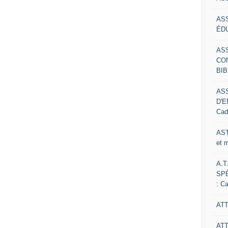
AS
ÉDU
AS
CO
BIB
AS
D'E
Cad
AST
et 
A.T
SP
: C
ATT
AT