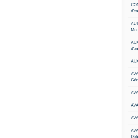
CON
d'e
AUT
Mod
AUX
d'e
AUX
AVA
Gén
AV
AV
AV
AV
Défi