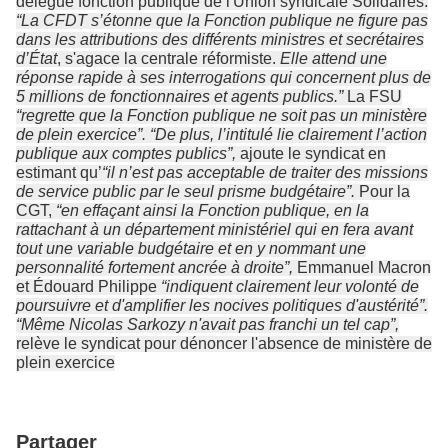
délégué fonction publique de l'Union syndicale Solidaires.
“La CFDT s’étonne que la Fonction publique ne figure pas
dans les attributions des différents ministres et secrétaires
d’État
, s'agace la centrale réformiste.
Elle attend une
réponse rapide à ses interrogations qui concernent plus de
5 millions de fonctionnaires et agents publics.”
La FSU
“regrette que la Fonction publique ne soit pas un ministère
de plein exercice”. “De plus, l’intitulé lie clairement l’action
publique aux comptes publics”,
ajoute le syndicat en
estimant qu’
“il n’est pas acceptable de traiter des missions
de service public par le seul prisme budgétaire”.
Pour la
CGT,
“en effaçant ainsi la Fonction publique, en la
rattachant à un département ministériel qui en fera avant
tout une variable budgétaire et en y nommant une
personnalité fortement ancrée à droite”,
Emmanuel Macron
et Édouard Philippe
“indiquent clairement leur volonté de
poursuivre et d'amplifier les nocives politiques d'austérité”.
“Même Nicolas Sarkozy n'avait pas franchi un tel cap”,
relève le syndicat pour dénoncer l'absence de ministère de
plein exercice
Partager