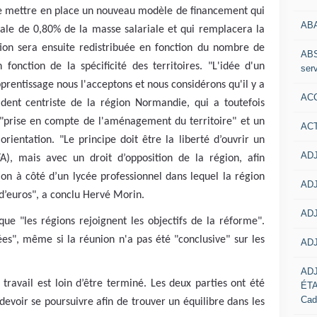
e mettre en place un nouveau modèle de financement qui
AB
nale de 0,80% de la masse salariale et qui remplacera la
tion sera ensuite redistribuée en fonction du nombre de
ABS
fonction de la spécificité des territoires. "L'idée d'un
serv
entissage nous l'acceptons et nous considérons qu'il y a
ACC
sident centriste de la région Normandie, qui a toutefois
e "prise en compte de l'aménagement du territoire" et un
AC
rientation. "Le principe doit être la liberté d’ouvrir un
ADJ
A), mais avec un droit d’opposition de la région, afin
ion à côté d’un lycée professionnel dans lequel la région
ADJ
s d’euros", a conclu Hervé Morin.
ADJ
ue "les régions rejoignent les objectifs de la réforme".
cées", même si la réunion n'a pas été "conclusive" sur les
ADJ
AD
travail est loin d’être terminé. Les deux parties ont été
ÉT
Cad
 devoir se poursuivre afin de trouver un équilibre dans les