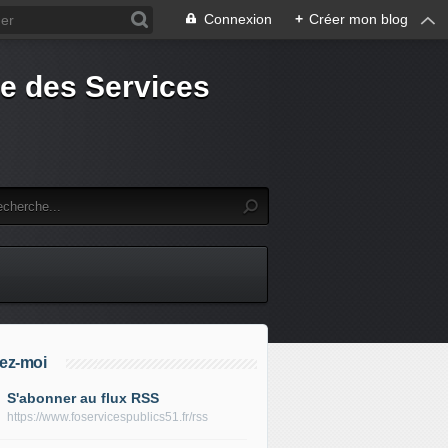
Connexion
+
Créer mon blog
e des Services
ez-moi
S'abonner au flux RSS
https://www.foservicespublics51.fr/rss