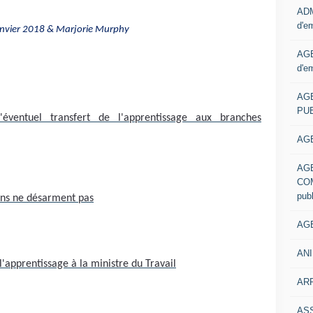
ADM
d'e
5 janvier 2018 & Marjorie Murphy
AGE
d'e
AG
PUB
éventuel transfert de l'apprentissage aux branches
AGE
AG
COM
pub
ons ne désarment pas
AGE
ANI
'apprentissage à la ministre du Travail
ARR
AS