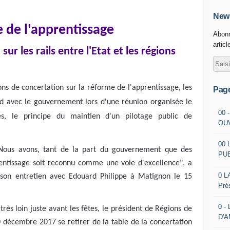
News
 de l'apprentissage
Abonn
articl
ur les rails entre l'Etat et les régions
ons de concertation sur la réforme de l'apprentissage, les
Pag
rd avec le gouvernement lors d'une réunion organisée le
00 
s, le principe du maintien d'un pilotage public de
OU
00 
. Nous avons, tant de la part du gouvernement que des
PU
entissage soit reconnu comme une voie d'excellence", a
0 L
son entretien avec Edouard Philippe à Matignon le 15
Pré
0 -
très loin juste avant les fêtes, le président de Régions de
D'
décembre 2017 se retirer de la table de la concertation