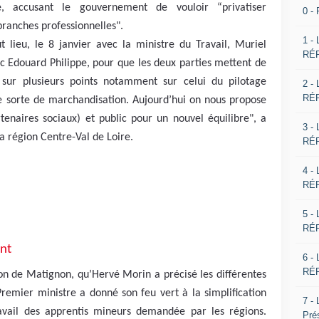
e, accusant le gouvernement de vouloir “privatiser
0 -
branches professionnelles".
1 -
t lieu, le 8 janvier avec la ministre du Travail, Muriel
RÉP
ec Edouard Philippe, pour que les deux parties mettent de
 sur plusieurs points notamment sur celui du pilotage
2 -
RÉP
e sorte de marchandisation. Aujourd’hui on nous propose
tenaires sociaux) et public pour un nouvel équilibre", a
3 -
a région Centre-Val de Loire.
RÉP
4 -
RÉP
5 -
RÉP
nt
6 -
RÉP
ron de Matignon, qu’Hervé Morin a précisé les différentes
 Premier ministre a donné son feu vert à la simplification
7 -
avail des apprentis mineurs demandée par les régions.
Pré