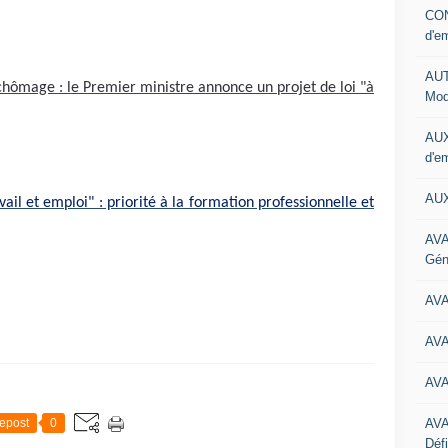
CON
d'e
AUT
hômage : le Premier ministre annonce un projet de loi "à
Mod
AUX
d'e
AUX
il et emploi" : priorité à la formation professionnelle et
AVA
Gén
AV
AV
AV
AV
epost
0
Défi