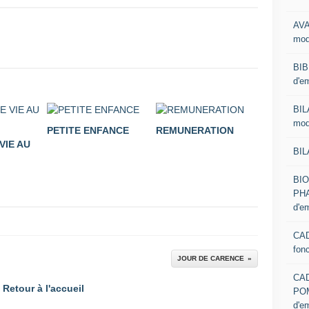
AVA
mod
BIB
d'e
BIL
mod
PETITE ENFANCE
REMUNERATION
VIE AU
BIL
BI
PHA
d'e
CAD
fon
JOUR DE CARENCE
CA
Retour à l'accueil
PO
d'e