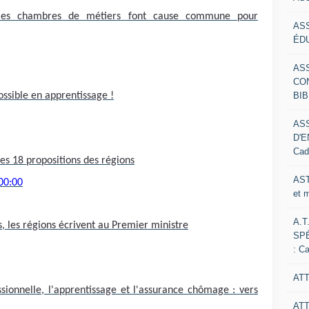
 les chambres de métiers font cause commune pour
AS
ÉDU
AS
CO
BIB
ossible en apprentissage !
AS
D'E
Cad
es 18 propositions des régions
AST
00:00
et 
A.T
, les régions écrivent au Premier ministre
SP
: C
ATT
sionnelle, l'apprentissage et l'assurance chômage : vers
AT