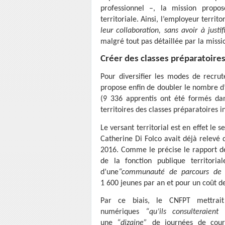
professionnel –, la mission propo
territoriale. Ainsi, l’employeur territ
leur collaboration, sans avoir à justif
malgré tout pas détaillée par la missi
Créer des classes préparatoire
Pour diversifier les modes de recrut
propose enfin de doubler le nombre d’a
(9 336 apprentis ont été formés dan
territoires des classes préparatoires i
Le versant territorial est en effet le
Catherine Di Folco avait déjà relevé 
2016. Comme le précise le rapport de 
de la fonction publique territoria
d’une
“communauté de parcours de p
1 600 jeunes par an et pour un coût de
Par ce biais, le CNFPT mettrait
numériques
“qu’ils consulteraien
une
“dizaine”
de journées de cours