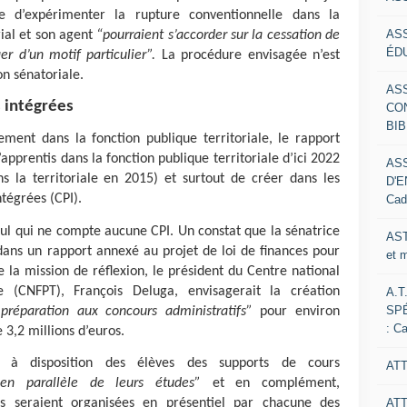
se d’expérimenter la rupture conventionnelle dans la
AS
orial et son agent
“pourraient s’accorder sur la cessation de
ÉDU
ier d’un motif particulier”.
La procédure envisagée n’est
on sénatoriale.
AS
s intégrées
CO
BIB
ement dans la fonction publique territoriale, le rapport
pprentis dans la fonction publique territoriale d’ici 2022
AS
s la territoriale en 2015) et surtout de créer dans les
D'E
ntégrées (CPI).
Cad
 seul qui ne compte aucune CPI. Un constat que la sénatrice
AST
dans un rapport annexé au projet de loi de finances pour
et 
la mission de réflexion, le président du Centre national
le (CNFPT), François Deluga, envisagerait la création
A.T
SP
réparation aux concours administratifs”
pour environ
: C
 3,2 millions d’euros.
 à disposition des élèves des supports de cours
ATT
t en parallèle de leurs études”
et en complément,
AT
 seraient organisées en présentiel par chacune des