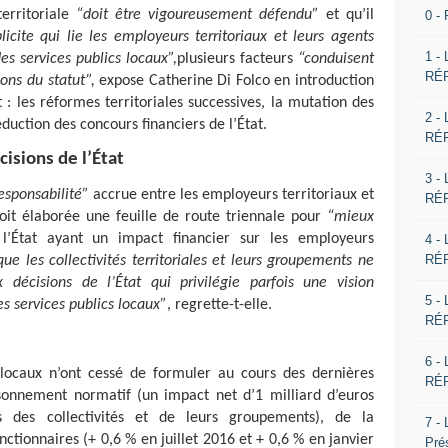
territoriale
“doit être vigoureusement défendu”
et qu’il
0 -
icite qui lie les employeurs territoriaux et leurs agents
1 -
des services publics locaux”,
plusieurs facteurs
“conduisent
RÉP
ons du statut”,
expose Catherine Di Folco en introduction
 les réformes territoriales successives, la mutation des
2 -
duction des concours financiers de l’État.
RÉP
isions de l’État
3 -
esponsabilité”
accrue entre les employeurs territoriaux et
RÉP
soit élaborée une feuille de route triennale pour
“mieux
’État ayant un impact financier sur les employeurs
4 -
RÉP
ue les collectivités territoriales et leurs groupements ne
décisions de l’État qui privilégie parfois une vision
5 -
es services publics locaux”
, regrette-t-elle.
RÉP
6 -
s locaux n’ont cessé de formuler au cours des dernières
RÉP
onnement normatif (un impact net d’1 milliard d’euros
 des collectivités et de leurs groupements), de la
7 -
nctionnaires (+ 0,6 % en juillet 2016 et + 0,6 % en janvier
Pré