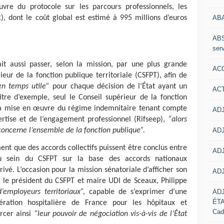
re du protocole sur les parcours professionnels, les
AB
), dont le coût global est estimé à 995 millions d’euros
ABS
serv
it aussi passer, selon la mission, par une plus grande
ACC
ieur de la fonction publique territoriale (CSFPT), afin de
en temps utile”
pour chaque décision de l’État ayant un
AC
titre d’exemple, seul le Conseil supérieur de la fonction
 la mise en œuvre du régime indemnitaire tenant compte
ADJ
pertise et de l’engagement professionnel (Rifseep),
“alors
ADJ
oncerne l’ensemble de la fonction publique”.
ent que des accords collectifs puissent être conclus entre
ADJ
au sein du CSFPT sur la base des accords nationaux
rivé. L’occasion pour la mission sénatoriale d’afficher son
ADJ
r le président du CSFPT et maire UDI de Sceaux, Philippe
AD
d’employeurs territoriaux”,
capable de s’exprimer d’une
ÉT
ation hospitalière de France pour les hôpitaux et
Cad
orcer ainsi
“leur pouvoir de négociation vis-à-vis de l’État