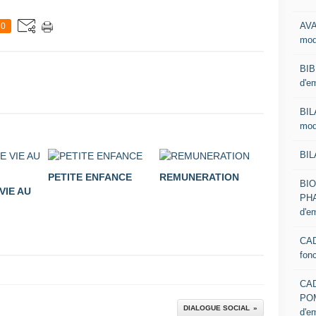
AVA
0
mod
BIB
d'e
BIL
mod
BIL
PETITE ENFANCE
REMUNERATION
BI
VIE AU
PHA
d'e
CAD
fon
CA
PO
DIALOGUE SOCIAL
d'e