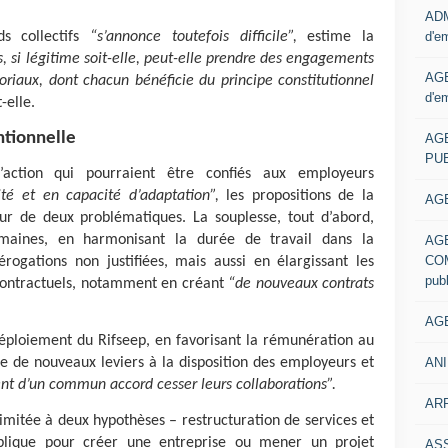
ADM
d'e
s collectifs
“s’annonce toutefois difficile”,
estime la
 si légitime soit-elle, peut-elle prendre des engagements
AGE
riaux, dont chacun bénéficie du principe constitutionnel
d'e
-elle.
ntionnelle
AG
PUB
ction qui pourraient être confiés aux employeurs
té et en capacité d’adaptation”,
les propositions de la
AGE
ur de deux problématiques. La souplesse, tout d’abord,
maines, en harmonisant la durée de travail dans la
AG
COM
érogations non justifiées, mais aussi en élargissant les
pub
s contractuels, notamment en créant
“de nouveaux contrats
AGE
 déploiement du Rifseep, en favorisant la rémunération au
ANI
e de nouveaux leviers à la disposition des employeurs et
tent d’un commun accord cesser leurs collaborations”.
ARR
limitée à deux hypothèses – restructuration de services et
publique pour créer une entreprise ou mener un projet
AS