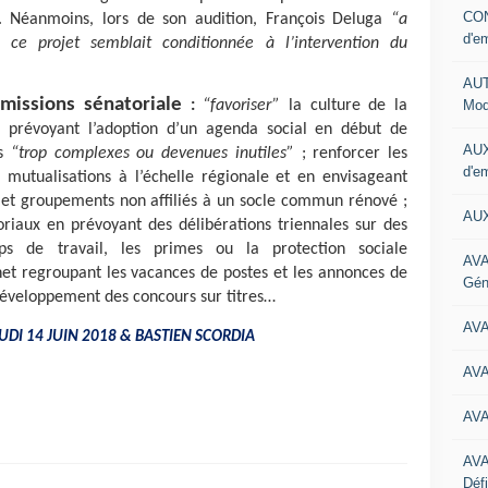
CON
. Néanmoins, lors de son audition, François Deluga
“a
d'e
e projet semblait conditionnée à l’intervention du
AUT
 missions sénatoriale
Mod
:
“favoriser”
la culture de la
en prévoyant l’adoption d’un agenda social en début de
AUX
es
“trop complexes ou devenues inutiles”
; renforcer les
d'e
s mutualisations à l’échelle régionale et en envisageant
 et groupements non affiliés à un socle commun rénové ;
AUX
oriaux en prévoyant des délibérations triennales sur des
de travail, les primes ou la protection sociale
AVA
net regroupant les vacances de postes et les annonces de
Gén
 développement des concours sur titres…
AV
EUDI 14 JUIN 2018 & BASTIEN SCORDIA
AV
AV
AV
Défi