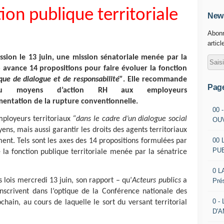
ion publique territoriale
News
Abonn
articl
ion le 13 juin, une mission sénatoriale menée par la
 avance 14 propositions pour faire évoluer la fonction
que de dialogue et de responsabilité”
. Elle recommande
Pag
eau moyens d’action RH aux employeurs
entation de la rupture conventionnelle.
00 
mployeurs territoriaux
“dans le cadre d’un dialogue social
OU
ns, mais aussi garantir les droits des agents territoriaux
00 
ment. Tels sont les axes des 14 propositions formulées par
PU
e la fonction publique territoriale menée par la sénatrice
0 L
lois mercredi 13 juin, son rapport – qu’
Acteurs publics
a
Pré
inscrivent dans l’optique de la Conférence nationale des
0 -
ochain, au cours de laquelle le sort du versant territorial
D'