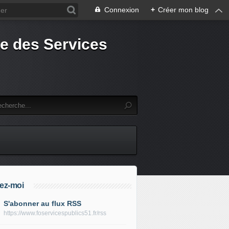
Connexion
+
Créer mon blog
e des Services
ez-moi
S'abonner au flux RSS
https://www.foservicespublics51.fr/rss