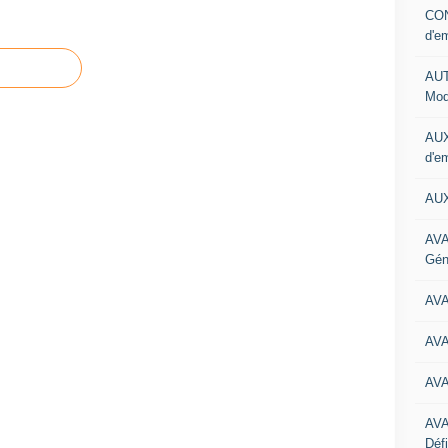
CON
d'e
AUT
Mod
AUX
d'e
AUX
AVA
Gén
AV
AV
AV
AV
Défi