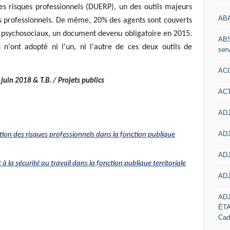
s risques professionnels (DUERP), un des outils majeurs
AB
es professionnels. De même, 20% des agents sont couverts
s psychosociaux, un document devenu obligatoire en 2015.
ABS
s n'ont adopté ni l'un, ni l'autre de ces deux outils de
serv
ACC
19 juin 2018 &
T.B. / Projets publics
AC
ADJ
ADJ
tion des risques professionnels dans la fonction publique
ADJ
 à la sécurité au travail dans la fonction publique territoriale
ADJ
AD
ÉT
Cad