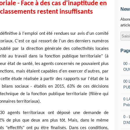
oriale - Face à des cas d'inaptitude en
News
eclassements restent insuffisants
Abonn
articl
définitive à l'emploi ont été rendues sur avis d'un comité
toriaux. C'est ce qui ressort de l'un des derniers numéros
publié par la direction générale des collectivités locales
Pag
ité au travail dans la fonction publique territoriale" (à
00 
leur état de santé, les agents concernés ne pouvaient plus
OU
fonctions, mais étaient capables d'en exercer d'autres, par
cette étude réalisée à partir des rapports sur l'état de la
00 
bilans sociaux - établis en 2015, 63% de ces décisions
PU
technique de la fonction publique territoriale (filière qui
0 L
onnaires territoriaux).
Pré
0 agents territoriaux ont déposé une demande de
0 -
12% de plus que deux ans plus tôt. Mais, dans le même
D'
 "effectifs" ont pu être finalisés. Dans ces conditions,