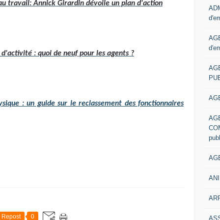
au travail: Annick Girardin dévoile un plan d'action
ADM
d'e
AGE
d'e
'activité : quoi de neuf pour les agents ?
AG
PUB
AGE
sique : un guide sur le reclassement des fonctionnaires
AG
COM
pub
AGE
ANI
ARR
Repost
0
AS