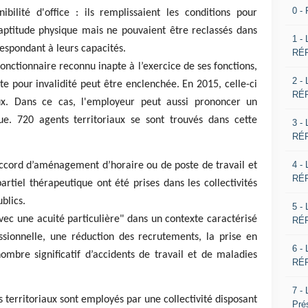
0 -
bilité d'office : ils remplissaient les conditions pour
aptitude physique mais ne pouvaient être reclassés dans
1 -
espondant à leurs capacités.
RÉP
fonctionnaire reconnu inapte à l’exercice de ses fonctions,
2 -
te pour invalidité peut être enclenchée. En 2015, celle-ci
RÉP
ux. Dans ce cas, l'employeur peut aussi prononcer un
ue. 720 agents territoriaux se sont trouvés dans cette
3 -
RÉP
4 -
ccord d’aménagement d’horaire ou de poste de travail et
RÉP
rtiel thérapeutique ont été prises dans les collectivités
blics.
5 -
avec une acuité particulière" dans un contexte caractérisé
RÉP
ssionnelle, une réduction des recrutements, la prise en
6 -
mbre significatif d’accidents de travail et de maladies
RÉP
7 -
s territoriaux sont employés par une collectivité disposant
Pré