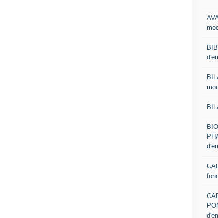
AVA
mod
BIB
d'e
BIL
mod
BIL
BI
PHA
d'e
CAD
fon
CA
PO
d'e