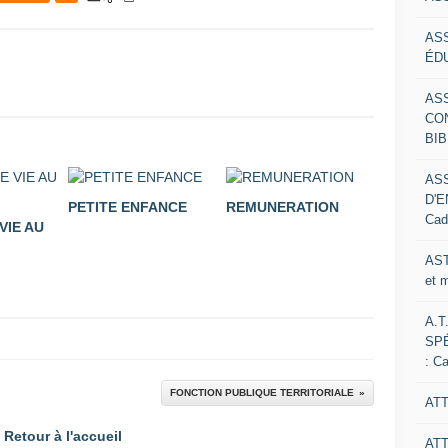
AS
ÉDU
AS
CO
BIB
AS
D'E
PETITE ENFANCE
REMUNERATION
Cad
VIE AU
AST
et 
A.T
SP
: C
FONCTION PUBLIQUE TERRITORIALE
ATT
Retour à l'accueil
AT