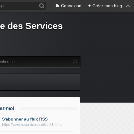
Connexion
+
Créer mon blog
e des Services
ez-moi
S'abonner au flux RSS
https://www.foservicespublics51.fr/rss