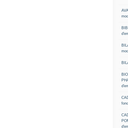
AVA
mod
BIB
d'e
BIL
mod
BIL
BI
PHA
d'e
CAD
fon
CA
PO
d'e