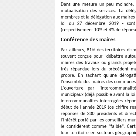
Dans une mesure un peu moindre, l
mutualisation des services. La dé
membres et la délégation aux maires d
loi du 27 décembre 2019 - sont 
(respectivement 10% et 4% de réponse
Conférence des maires
Par ailleurs, 81% des territoires dis
souvent conçue pour "débattre autou
maires des travaux ou grands projet
très répandue lors du précédent man
propre. En sachant qu'une déroga
l'ensemble des maires des commune
L'ouverture par l'intercommunali
municipaux (déjà possible avant la l
intercommunalités interrogées répon
début de l'année 2019 (ce chiffre re
réponses de 330 présidents et direc
l’intérêt porté par les conseillers 
le considèrent comme "faible". Cer
leur territoire en secteurs géographi