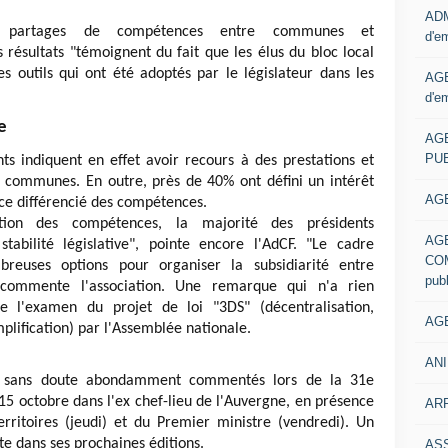
ADM
ux partages de compétences entre communes et
d'e
 résultats "témoignent du fait que les élus du bloc local
s outils qui ont été adoptés par le législateur dans les
AGE
d'e
e
AG
PUB
s indiquent en effet avoir recours à des prestations et
s communes. En outre, près de 40% ont défini un intérêt
AGE
e différencié des compétences.
ion des compétences, la majorité des présidents
AG
stabilité législative", pointe encore l'AdCF. "Le cadre
COM
breuses options pour organiser la subsidiarité entre
pub
commente l'association. Une remarque qui n'a rien
l'examen du projet de loi "3DS" (décentralisation,
AGE
mplification) par l'Assemblée nationale.
ANI
nt sans doute abondamment commentés lors de la 31e
 15 octobre dans l'ex chef-lieu de l'Auvergne, en présence
ARR
rritoires (jeudi) et du Premier ministre (vendredi). Un
e dans ses prochaines éditions.
AS