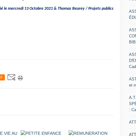
lié le mercredi 13 Octobre 2021 & Thomas Beurey / Projets publics
AS
ÉDU
AS
CO
BIB
AS
D'E
Cad
0
AST
et 
A.T
SP
: C
ATT
AT