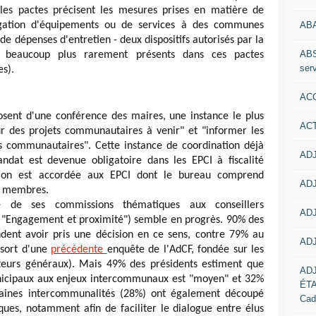
es pactes précisent les mesures prises en matière de
AB
légation d'équipements ou de services à des communes
e dépenses d'entretien - deux dispositifs autorisés par la
ABS
beaucoup plus rarement présents dans ces pactes
serv
s).
ACC
posent d'une conférence des maires, une instance le plus
AC
r des projets communautaires à venir" et "informer les
s communautaires". Cette instance de coordination déjà
ADJ
dat est devenue obligatoire dans les EPCI à fiscalité
tion est accordée aux EPCI dont le bureau comprend
ADJ
s membres.
té de ses commissions thématiques aux conseillers
ADJ
oi "Engagement et proximité") semble en progrès. 90% des
dent avoir pris une décision en ce sens, contre 79% au
ADJ
ssort d'une
précédente
enquête de l'AdCF, fondée sur les
teurs généraux). Mais 49% des présidents estiment que
AD
municipaux aux enjeux intercommunaux est "moyen" et 32%
ÉT
taines intercommunalités (28%) ont également découpé
Cad
ques, notamment afin de faciliter le dialogue entre élus