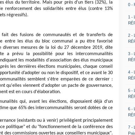
es élus du territoire. Mais pour près d'un tiers (32%), la
0 -
 le renforcement des solidarités entre élus (contre 13%
ts régressifs).
1 -
RÉP
u fait des fusions de communautés et de transferts de
2 -
ue entre les élus du bloc communal a pu être favorisé
RÉP
diverses mesures de la loi du 27 décembre 2019, dite
3 -
te a prévu la possibilité pour les intercommunalités
RÉP
ndiquant les modalités d'association des élus municipaux
rès les dernières élections municipales, chaque conseil
4 -
ortunité d’adopter ou non le dispositif, et ce avant le 30
RÉP
ercommunalités semblent s'être emparées de ce dernier :
ent qu'elles viennent d'adopter un pacte de gouvernance,
5 -
ent est en cours d'élaboration.
RÉP
nalités qui, avant les élections, disposaient déjà d'un
stime que 65% des intercommunalités seront dotées de ce
6 -
RÉP
ernance (existants ou à venir) privilégient principalement
ance politique" et du "fonctionnement de la conférence des
7 -
t des commissions ouvertes aux conseillers municipaux".
Pré