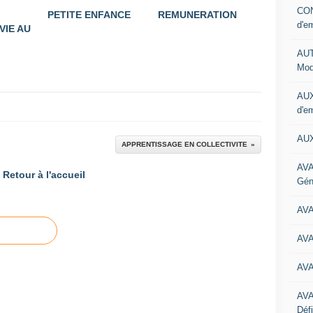
CON
PETITE ENFANCE
REMUNERATION
d'e
VIE AU
AUT
Mod
AUX
d'e
AUX
APPRENTISSAGE EN COLLECTIVITE
AVA
Retour à l'accueil
Gén
AV
AV
AV
AV
Défi