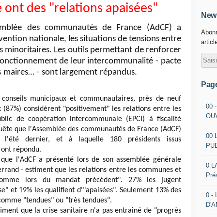
ont des "relations apaisées"
News
emblée des communautés de France (AdCF) a
Abonn
nvention nationale, les situations de tensions entre
articl
rès minoritaires. Les outils permettant de renforcer
fonctionnement de leur intercommunalité - pacte
 maires… - sont largement répandus.
MaireLevroux
de l'AG
Pag
 conseils municipaux et communautaires, près de neuf
00 
 (87%) considèrent "positivement" les relations entre les
OU
lic de coopération intercommunale (EPCI) à fiscalité
nquête que l'Assemblée des communautés de France (AdCF)
00 
été dernier, et à laquelle 180 présidents issus
PU
, ont répondu.
que l'AdCF a présenté lors de son assemblée générale
0 L
rrand - estiment que les relations entre les communes et
Pré
 comme lors du mandat précédent". 27% les jugent
ise" et 19% les qualifient d'"apaisées". Seulement 13% des
0 -
 comme "tendues" ou "très tendues".
D'
iment que la crise sanitaire n'a pas entraîné de "progrès