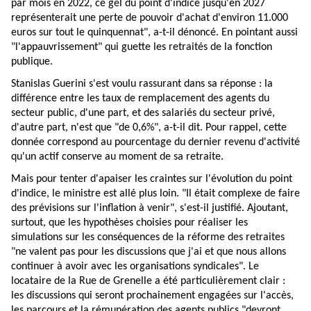
par mois en 2022, ce gel du point d'indice jusqu'en 2027
représenterait une perte de pouvoir d'achat d'environ 11.000
euros sur tout le quinquennat", a-t-il dénoncé. En pointant aussi
"l'appauvrissement" qui guette les retraités de la fonction
publique.
Stanislas Guerini s'est voulu rassurant dans sa réponse : la
différence entre les taux de remplacement des agents du
secteur public, d'une part, et des salariés du secteur privé,
d'autre part, n'est que "de 0,6%", a-t-il dit. Pour rappel, cette
donnée correspond au pourcentage du dernier revenu d'activité
qu'un actif conserve au moment de sa retraite.
Mais pour tenter d'apaiser les craintes sur l'évolution du point
d'indice, le ministre est allé plus loin. "Il était complexe de faire
des prévisions sur l'inflation à venir", s'est-il justifié. Ajoutant,
surtout, que les hypothèses choisies pour réaliser les
simulations sur les conséquences de la réforme des retraites
"ne valent pas pour les discussions que j'ai et que nous allons
continuer à avoir avec les organisations syndicales". Le
locataire de la Rue de Grenelle a été particulièrement clair :
les
discussions
qui seront prochainement engagées sur l'accès,
les parcours et la rémunération des agents publics "devront