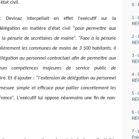
tat civil.
0 -
1 -
uc Devinaz interpellait en effet l'exécutif sur la
RÉP
délégation en matière d'état civil “
pour permettre aux
2 -
 la pénurie de secrétaires de mairie”. “Face à la pénurie
RÉP
culièrement les communes de moins de 3 500 habitants, il
3 -
élégation au personnel contractuel afin de permettre aux
RÉP
urs compétences majeures de service public de
4 -
re. Et d'ajouter : “
l'extension de délégation au personnel
RÉP
esure simple et efficace pour pallier concrètement les
5 -
France”.
L'exécutif lui oppose néanmoins une fin de non-
RÉP
6 -
RÉP
7 -
Pré