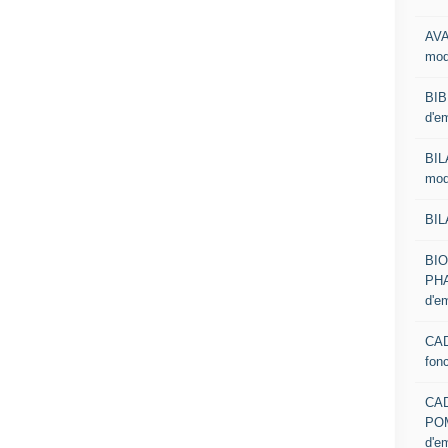
AVA
mod
BIB
d'e
BIL
mod
BIL
BI
PHA
d'e
CAD
fon
CA
PO
d'e