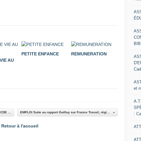
AS
ÉDU
AS
CO
BIB
PETITE ENFANCE
REMUNERATION
AS
VIE AU
D'E
Cad
AST
et 
A.T
SP
ATTRACTIVITE Face à la crise d'attractivité, l'OCDE plaide pour une fonction RH plus stratégique
EMPLOI Suite au rapport Guilluy sur France Travail, régions et départements réclament des clarifications
: C
Retour à l'accueil
ATT
AT