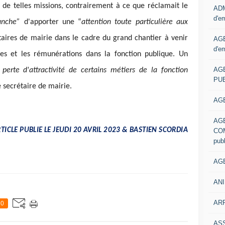
 de telles missions, contrairement à ce que réclamait le
ADM
d'e
anche”
d'apporter une “
attention toute particulière aux
taires de mairie dans le cadre du grand chantier à venir
AGE
d'e
ères et les rémunérations dans la fonction publique. Un
AG
perte d'attractivité de certains métiers de la fonction
PUB
 secrétaire de mairie.
AGE
AG
TICLE PUBLIE LE JEUDI 20 AVRIL 2023 & BASTIEN SCORDIA
COM
pub
AGE
ANI
ARR
0
AS