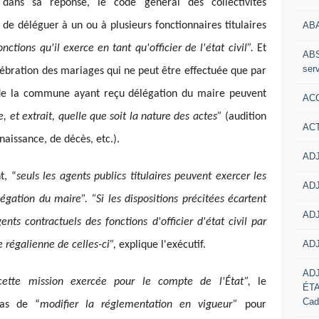
dans sa réponse, le code général des collectivités
AB
de déléguer à un ou à plusieurs fonctionnaires titulaires
nctions qu'il exerce en tant qu'officier de l'état civil”.
Et
ABS
serv
élébration des mariages qui ne peut être effectuée que par
es de la commune ayant reçu délégation du maire peuvent
ACC
, et extrait, quelle que soit la nature des actes”
(audition
AC
naissance, de décès, etc.).
ADJ
t, “
seuls les agents publics titulaires peuvent exercer les
ADJ
élégation du maire”. “Si les dispositions précitées écartent
ADJ
ents contractuels des fonctions d'officier d'état civil par
ADJ
e régalienne de celles-ci”,
explique l'exécutif.
AD
cette mission exercée pour le compte de l'État”,
le
ÉT
Cad
as de “
modifier la réglementation en vigueur”
pour