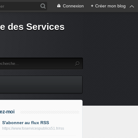
Connexion
+
Créer mon blog
e des Services
ez-moi
S'abonner au flux RSS
https://www.foservicespublics51.fr/rss