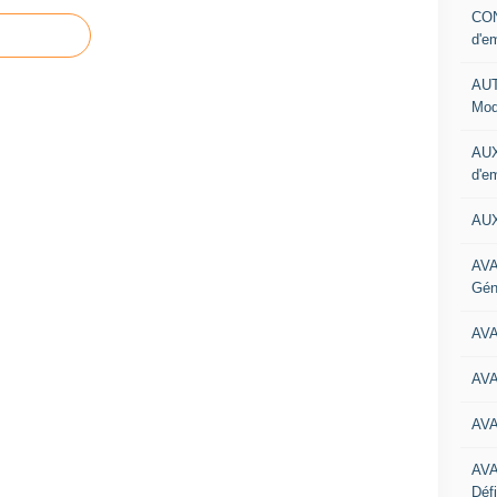
CON
d'e
AUT
Mod
AUX
d'e
AUX
AVA
Gén
AV
AV
AV
AV
Défi