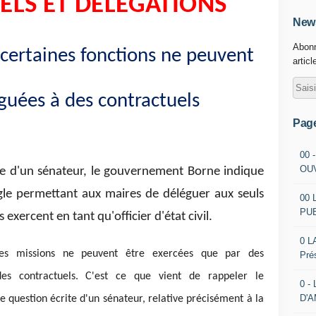
LS ET DELEGATIONS
News
Abonn
 certaines fonctions ne peuvent
articl
guées à des contractuels
Pag
00 
OU
te d'un sénateur, le gouvernement Borne indique
ègle permettant aux maires de déléguer aux seuls
00 
PU
 exercent en tant qu'officier d'état civil.
0 L
ines missions ne peuvent être exercées que par des
Pré
es contractuels. C'est ce que vient de rappeler le
0 -
D'
question écrite d'un sénateur, relative précisément à la