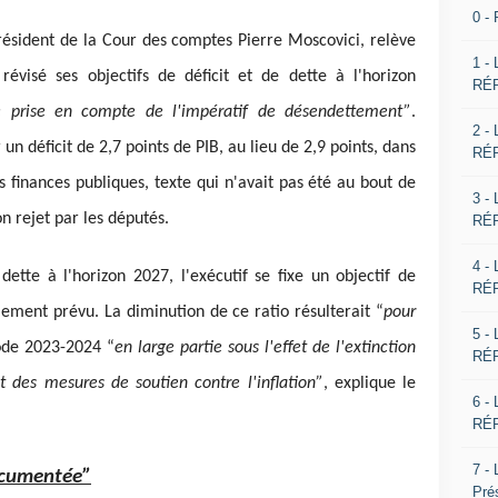
0 -
résident de la Cour des comptes Pierre Moscovici, relève
1 -
visé ses objectifs de déficit et de dette à l'horizon
RÉP
e prise en compte de l'impératif de désendettement”
.
2 -
 un déficit de 2,7 points de PIB, au lieu de 2,9 points, dans
RÉP
 finances publiques, texte qui n'avait pas été au bout de
3 -
n rejet par les députés.
RÉP
4 -
ette à l'horizon 2027, l'exécutif se fixe un objectif de
RÉP
ialement prévu. La diminution de ce ratio résulterait “
pour
5 -
ode 2023-2024 “
en large partie sous l'effet de l'extinction
RÉP
 des mesures de soutien contre l'inflation”
, explique le
6 -
RÉP
7 -
ocumentée”
Pré