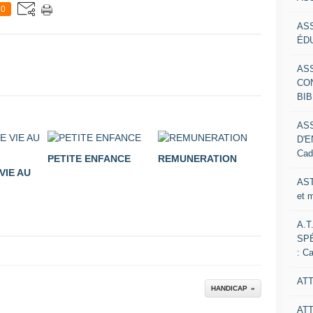
0
AS
ÉDU
AS
CO
BIB
AS
D'E
Cad
PETITE ENFANCE
REMUNERATION
VIE AU
AST
et 
A.T
SP
: C
ATT
HANDICAP
AT