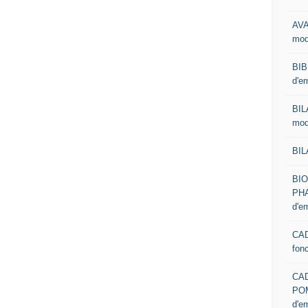
AVA
mod
BIB
d'e
BIL
mod
BIL
BI
PHA
d'e
CAD
fon
CA
PO
d'e