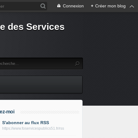
Connexion
+
Créer mon blog
e des Services
ez-moi
S'abonner au flux RSS
https://www.foservicespublics51.fr/rss