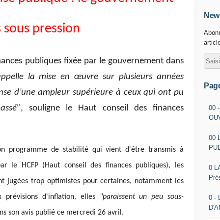
News
 sous pression
Abonn
articl
finances publiques fixée par le gouvernement dans
appelle la mise en œuvre sur plusieurs années
Pag
ense d’une ampleur supérieure à ceux qui ont pu
assé”
, souligne le Haut conseil des finances
00 
OU
00 
PU
n programme de stabilité qui vient d'être transmis à
ar le HCFP (Haut conseil des finances publiques), les
0 L
Pré
ont jugées trop optimistes pour certaines, notamment les
 prévisions d'inflation, elles
"paraissent un peu sous-
0 -
D'
ns son avis publié ce mercredi 26 avril.