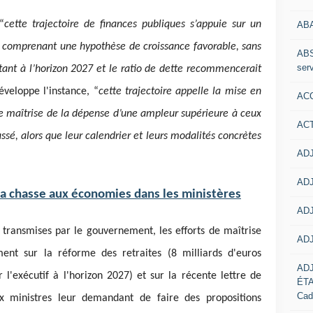
“
cette trajectoire de finances publiques s’appuie sur un
AB
comprenant une hypothèse de croissance favorable, sans
ABS
serv
ortant à l’horizon 2027 et le ratio de dette recommencerait
éveloppe l'instance, “
cette trajectoire appelle la mise en
ACC
de maîtrise de la dépense d’une ampleur supérieure à ceux
AC
ssé, alors que leur calendrier et leurs modalités concrètes
ADJ
ADJ
la chasse aux économies dans les ministères
ADJ
é transmises par le gouvernement, les efforts de maîtrise
ADJ
nt sur la réforme des retraites (8 milliards d'euros
AD
l'exécutif à l'horizon 2027) et sur la récente lettre de
ÉT
Cad
 ministres leur demandant de faire des propositions