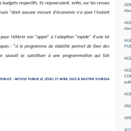
budgets respectifs. Ils reposeraient, enfin, sur les revues
ADM
d'e
mais “
dont aucune mesure d'économie n'a pour l'instant
AGE
d'e
pour réitérer son “
appel”
à l'adoption “
rapide”
d'une loi
AG
PUB
ques : “
si le programme de stabilité permet de fixer des
 ne saurait se substituer à une programmation qui fait
AGE
AG
COM
UBLICS : ARTICLE PUBLIE LE JEUDI 27 AVRIL 2023 & BASTIEN SCORDIA
pub
AGE
ANI
ARR
AS