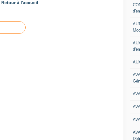
Retour à l'accueil
CON
d'e
AUT
Mod
AUX
d'e
AUX
AVA
Gén
AV
AV
AV
AV
Défi