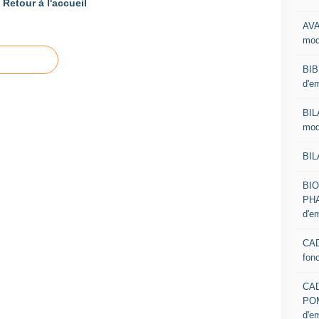
Retour à l'accueil
AVA
mod
BIB
d'e
BIL
mod
BIL
BI
PHA
d'e
CAD
fon
CA
PO
d'e