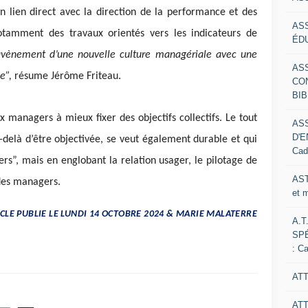
en lien direct avec la direction de la performance et des
AS
tamment des travaux orientés vers les indicateurs de
ÉDU
’avènement d’une nouvelle culture managériale avec une
AS
e”,
résume Jérôme Friteau.
CO
BIB
managers à mieux fixer des objectifs collectifs. Le tout
AS
D'E
delà d’être objectivée, se veut également durable et qui
Cad
ers”, mais en englobant la relation usager, le pilotage de
AST
 des managers.
et 
ICLE PUBLIE LE LUNDI 14 OCTOBRE 2024 & MARIE MALATERRE
A.T
SP
: C
ATT
AT