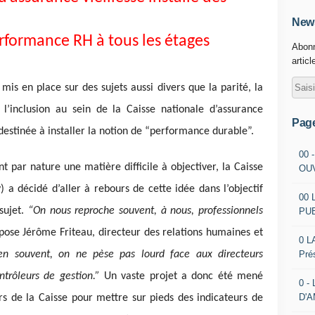
News
rformance RH à tous les étages
Abonn
articl
mis en place sur des sujets aussi divers que la parité, la
 l’inclusion au sein de la Caisse nationale d’assurance
Pag
destinée à installer la notion de “performance durable”.
00 
t par nature une matière difficile à objectiver, la Caisse
OU
) a décidé d’aller à rebours de cette idée dans l’objectif
00 
sujet.
“On nous reproche souvent, à nous, professionnels
PU
pose Jérôme Friteau, directeur des relations humaines et
0 L
Pré
en souvent, on ne pèse pas lourd face aux directeurs
ontrôleurs de gestion.”
Un vaste projet a donc été mené
0 -
D'
rs de la Caisse pour mettre sur pieds des indicateurs de