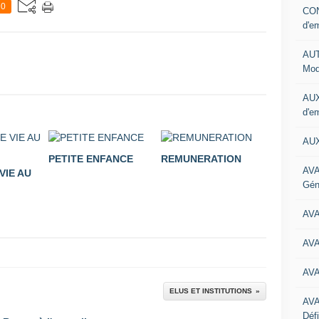
0
CON
d'e
AUT
Mod
AUX
d'e
AUX
PETITE ENFANCE
REMUNERATION
AVA
VIE AU
Gén
AV
AV
AV
ELUS ET INSTITUTIONS
AV
Défi