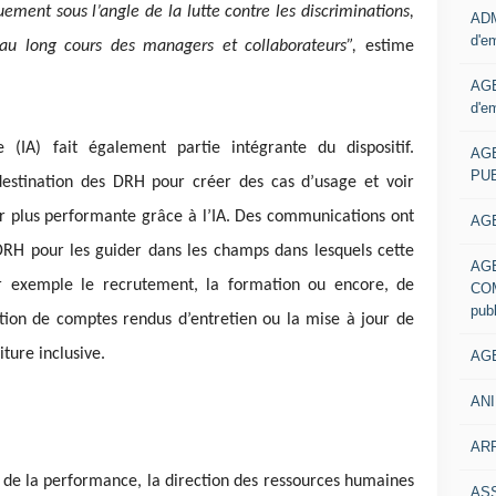
quement sous l’angle de la lutte contre les discriminations,
ADM
d'e
au long cours des managers et collaborateurs”,
estime
AGE
d'e
lle (IA) fait également partie intégrante du dispositif.
AG
PUB
destination des DRH pour créer des cas d’usage et voir
r plus performante grâce à l’IA. Des communications ont
AGE
H pour les guider dans les champs dans lesquels cette
AG
ar exemple le recrutement, la formation ou encore, de
COM
pub
ction de comptes rendus d’entretien ou la mise à jour de
ture inclusive.
AGE
ANI
ARR
 de la performance, la direction des ressources humaines
AS