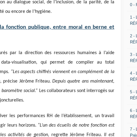
n au dialogue social, de l’inclusion, de la parité, de la
0 -
eté ou encore de l’hygiène.
1 -
RÉP
la fonction publique, entre moral en berne et
2 -
RÉP
rés par la direction des ressources humaines à l’aide
3 -
RÉP
data-visualisation, qui permet de compiler au total
hamps.
“Les aspects chiffrés viennent en complément de la
4 -
RÉP
,
précise Jérôme Friteau.
Depuis quatre ans maintenant,
 baromètre social.”
Les collaborateurs sont interrogés sur
5 -
RÉP
joncturelles.
6 -
iver les performances RH de l’établissement, un travail
RÉP
ir leurs horizons.
“L’un des écueils de notre fonction est
7 -
es activités de gestion,
regrette Jérôme Friteau.
Il est
Pré