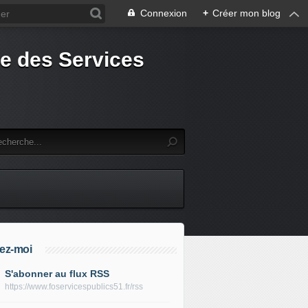
Connexion
+
Créer mon blog
e des Services
ez-moi
S'abonner au flux RSS
https://www.foservicespublics51.fr/rss