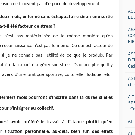
hension ne trouvent pas d’espace de développement.
AS
t deux mois, enfermé sans échappatoire sinon une sortie
ÉDU
t-il été facteur de stress ?
AS
CO
nce n’est pas matérialisée de la même manière qu’en
BIB
 de reconnaissance n’est pas le même. Ce qui est facteur de
AS
si je ne connais pas l’utilité de ce que je produis. Par
D'E
ltère la capacité à gérer son stress. D’autant plus qu’il y
Cad
ravers d’une pratique sportive, culturelle, ludique, etc.,
AST
et 
A.T
derniers mois pourront s’inscrire dans la durée si elles
SP
our s’intégrer au collectif.
: C
ATT
aussi avoir préféré le travail à distance plutôt qu’en
eur situation personnelle, au-delà, bien sûr, des effets
AT