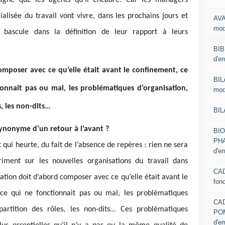
lisée du travail vont vivre, dans les prochains jours et
AVA
mod
 bascule dans la définition de leur rapport à leurs
BIB
d'e
mposer avec ce qu’elle était avant le confinement, ce
BIL
ionnait pas ou mal, les problématiques d’organisation,
mod
s, les non-dits…
BIL
synonyme d’un retour à l’avant ?
BI
PHA
 qui heurte, du fait de l’absence de repères : rien ne sera
d'e
ment sur les nouvelles organisations du travail dans
CAD
sation doit d’abord composer avec ce qu’elle était avant le
fon
 ce qui ne fonctionnait pas ou mal, les problématiques
CA
répartition des rôles, les non-dits… Ces problématiques
PO
d'e