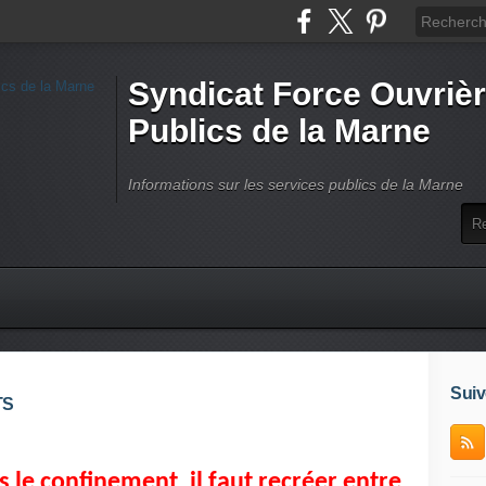
Syndicat Force Ouvrièr
Publics de la Marne
Informations sur les services publics de la Marne
Suiv
TS
s le confinement, il faut recréer entre