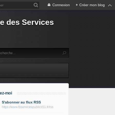
Connexion
+
Créer mon blog
e des Services
ez-moi
S'abonner au flux RSS
https://www.foservicespublics51.fr/rss