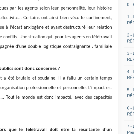
0 -
es par les agents selon leur personnalité, leur histoire
1 -
collectivité… Certains ont ainsi bien vécu le confinement,
RÉP
e à l’écart anxiogène et ayant déstructuré leur relation
2 -
 conflits. Une situation qui, pour les agents en télétravail
RÉP
pagnée d’une double logistique contraignante : familiale
3 -
RÉP
 publics sont donc concernés ?
4 -
RÉP
 a été brutale et soudaine. Il a fallu un certain temps
organisation professionnelle et personnelle. L’impact est
5 -
RÉP
nel… Tout le monde est donc impacté, avec des capacités
6 -
RÉP
7 -
rs que le télétravail doit être la résultante d’un
Pré