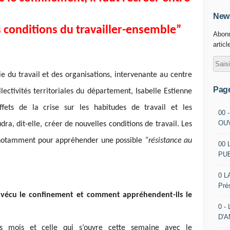
News
 conditions du travailler-ensemble”
Abonn
articl
e du travail et des organisations, intervenante au centre
Pag
lectivités territoriales du département, Isabelle Estienne
fets de la crise sur les habitudes de travail et les
00 
OU
udra, dit-elle, créer de nouvelles conditions de travail. Les
 notamment pour appréhender une possible
“résistance au
00 
PU
0 L
Pré
s vécu le confinement et comment appréhendent-ils le
0 -
D'
s mois et celle qui s’ouvre cette semaine avec le