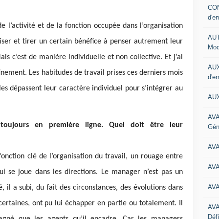
CON
d'e
de l’activité et de la fonction occupée dans l’organisation
AUT
niser et tirer un certain bénéfice à penser autrement leur
Mod
Mais c’est de manière individuelle et non collective. Et j’ai
AUX
nement. Les habitudes de travail prises ces derniers mois
d'e
lles dépassent leur caractère individuel pour s’intégrer au
AUX
AVA
oujours en première ligne. Quel doit être leur
Gén
AV
nction clé de l’organisation du travail, un rouage entre
AV
qui se joue dans les directions. Le manager n’est pas un
AV
, il a subi, du fait des circonstances, des évolutions dans
certaines, ont pu lui échapper en partie ou totalement. Il
AV
Défi
agné que les agents qu’il encadre. Car les managers