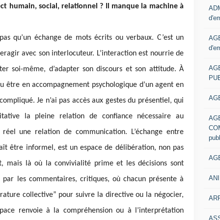
ct humain, social, relationnel ? Il manque la machine à
ADM
d'e
 pas qu’un échange de mots écrits ou verbaux. C’est un
AGE
d'e
ragir avec son interlocuteur. L’interaction est nourrie de
AG
ter soi-même, d’adapter son discours et son attitude. À
PUB
 ou être en accompagnement psychologique d’un agent en
AGE
compliqué. Je n’ai pas accès aux gestes du présentiel, qui
itative la pleine relation de confiance nécessaire au
AG
COM
 réel une relation de communication. L’échange entre
pub
ît être informel, est un espace de délibération, non pas
AGE
, mais là où la convivialité prime et les décisions sont
ANI
t par les commentaires, critiques, où chacun présente à
rature collective” pour suivre la directive ou la négocier,
ARR
espace renvoie à la compréhension ou à l’interprétation
AS