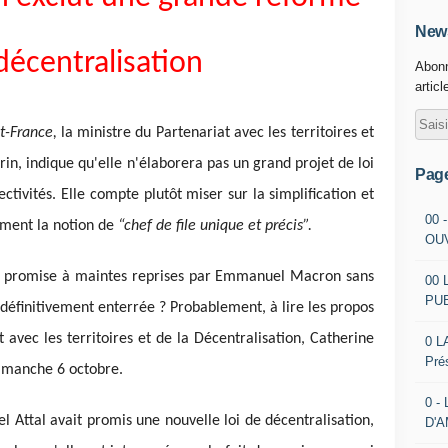
News
décentralisation
Abonn
articl
t-France,
la ministre du Partenariat avec les territoires et
rin, indique qu'elle n'élaborera pas un grand projet de loi
Pag
tivités. Elle compte plutôt miser sur la simplification et
00 
mment la notion de
“chef de file unique et précis”.
OU
on promise à maintes reprises par Emmanuel Macron sans
00 
PU
 définitivement enterrée ? Probablement, à lire les propos
 avec les territoires et de la Décentralisation, Catherine
0 L
Pré
imanche 6 octobre.
0 -
l Attal avait promis une nouvelle loi de décentralisation,
D'