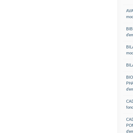
AVA
mod
BIB
d'e
BIL
mod
BIL
BI
PHA
d'e
CAD
fon
CA
PO
d'e