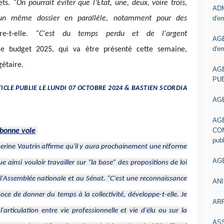
jets.
“On pourrait éviter que l’État, une, deux, voire trois,
ADM
d'e
ent un même dossier en parallèle, notamment pour des
re-t-elle.
“C'est du temps perdu et de l'argent
AGE
d'e
 le budget 2025, qui va être présenté cette semaine,
gétaire.
AG
PUB
TICLE PUBLIE LE LUNDI 07 OCTOBRE 2024 & BASTIEN SCORDIA
AGE
AG
COM
 bonne voie
pub
erine Vautrin affirme qu'il y aura prochainement une réforme
AGE
ue ainsi vouloir travailler sur
“la base”
des propositions de loi
 l'Assemblée nationale et au Sénat.
“C'est une reconnaissance
ANI
doce de donner du temps à la collectivité,
développe-t-elle.
Je
ARR
articulation entre vie professionnelle et vie d'élu ou sur la
AS