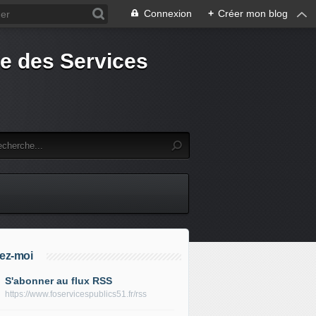
Connexion
+
Créer mon blog
e des Services
ez-moi
S'abonner au flux RSS
https://www.foservicespublics51.fr/rss