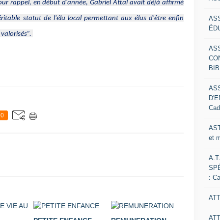
ur rappel, en début d'année, Gabriel Attal avait déjà affirmé
AS
ritable statut de l'élu local permettant aux élus d'être enfin
ÉDU
valorisés”.
AS
CO
BIB
AS
D'E
Cad
0
AST
et 
A.T
SP
: C
ATT
AT