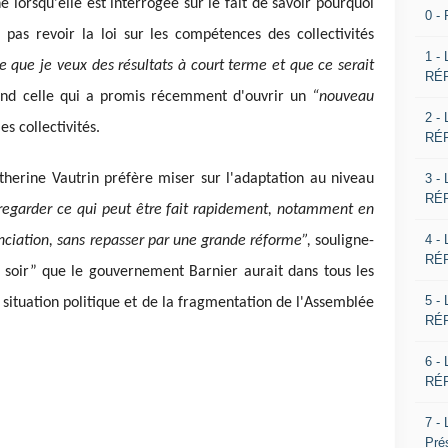
e lorsqu'elle est interrogée sur le fait de savoir pourquoi
0 -
as revoir la loi sur les compétences des collectivités
1 -
e que je veux des résultats à court terme et que ce serait
RÉP
nd celle qui a promis récemment d'ouvrir un
“nouveau
2 -
les collectivités.
RÉP
3 -
therine Vautrin préfère miser sur l'adaptation au niveau
RÉP
 regarder ce qui peut être fait rapidement, notamment en
4 -
enciation, sans repasser par une grande réforme”,
souligne-
RÉP
 soir” que le gouvernement Barnier aurait dans tous les
5 -
a situation politique et de la fragmentation de l'Assemblée
RÉP
6 -
RÉP
7 -
Pré