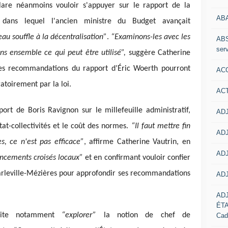
lare néanmoins vouloir s'appuyer sur le rapport de la
AB
dans lequel l'ancien ministre du Budget avançait
au souffle à la décentralisation”
.
“Examinons-les avec les
ABS
serv
ons ensemble ce qui peut être utilisé”,
suggère Catherine
les recommandations du rapport d’Éric Woerth pourront
ACC
atoirement par la loi.
AC
ort de Boris Ravignon sur le millefeuille administratif,
ADJ
t-collectivités et le coût des normes.
“Il faut mettre fin
ADJ
, ce n'est pas efficace”
, affirme Catherine Vautrin, en
ADJ
ancements croisés locaux”
et en confirmant vouloir confier
arleville-Mézières pour approfondir ses recommandations
ADJ
AD
ÉT
haite notamment
“explorer”
la notion de chef de
Cad