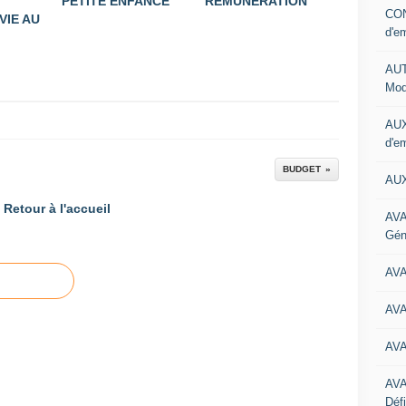
PETITE ENFANCE
REMUNERATION
CON
VIE AU
d'e
AUT
Mod
AUX
d'e
BUDGET
AUX
Retour à l'accueil
AVA
Gén
AV
AV
AV
AV
Défi