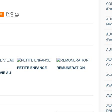
CON
d'e
0
AUT
Mod
AUX
d'e
AUX
AVA
Gén
PETITE ENFANCE
REMUNERATION
VIE AU
AV
AV
AV
AV
Défi