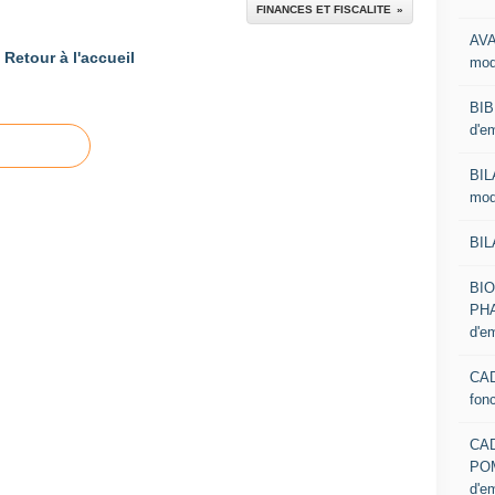
FINANCES ET FISCALITE
AVA
Retour à l'accueil
mod
BIB
d'e
BIL
mod
BIL
BI
PHA
d'e
CAD
fon
CA
PO
d'e