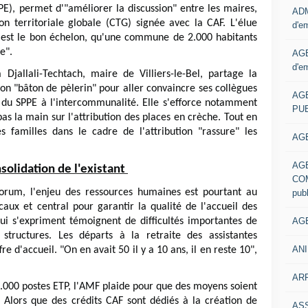
RPE), permet d'"améliorer la discussion" entre les maires,
ADM
n territoriale globale (CTG) signée avec la CAF. L'élue
d'e
est le bon échelon, qu'une commune de 2.000 habitants
ie".
AGE
d'e
Djallali-Techtach, maire de Villiers-le-Bel, partage la
n "bâton de pèlerin" pour aller convaincre ses collègues
AG
t du SPPE à l'intercommunalité. Elle s'efforce notamment
PUB
pas la main sur l'attribution des places en crèche. Tout en
s familles dans le cadre de l'attribution "rassure" les
AGE
AG
solidation de l'existant
COM
orum, l'enjeu des ressources humaines est pourtant au
pub
aux et central pour garantir la qualité de l'accueil des
AGE
qui s'expriment témoignent de difficultés importantes de
structures. Les départs à la retraite des assistantes
ANI
re d'accueil. "On en avait 50 il y a 10 ans, il en reste 10",
ARR
6.000 postes ETP, l'AMF plaide pour que des moyens soient
. Alors que des crédits CAF sont dédiés à la création de
AS