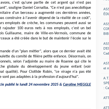
avons, c'est qu'une partie de cet argent qui n'est pas
stant", souligne Daniel Cornalba. "Ce n'est pas anecdotique
AS
unitaire d'un berceau a augmenté ces dernières années,
ÉDU
as construire à l'avenir dépend de la réalité de ce coût",
eurs employés de crèche, les communes peuvent aussi se
AS
ut rajouter 100 euros nets à nos employés, c'est un bel
CO
ois Guillaume, maire de Ville-en-Vermois, commune de
BIB
ceaux a été créée dans le but de maintenir l'école sur le
AS
D'E
mande d'un "plan métier", alors que ce dernier avait été
Cad
oulette du comité de filière petite enfance. Désormais, on
onnels, selon l'adjointe au maire de Roanne qui cite le
AST
roche globale du développement du jeune enfant (voir
et 
nal qualité). Pour Clotilde Robin, "ce virage n'a pas été
e sont pas adaptées à la profession d'aujourd'hui".
A.T
SP
icle publié le lundi 24 novembre 2025 &
Caroline MEGGLE
: C
ATT
AT