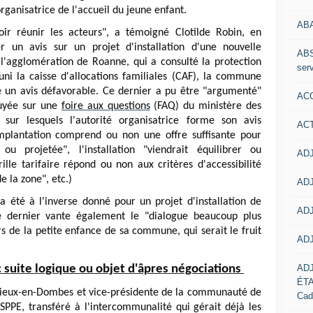
ganisatrice de l'accueil du jeune enfant.
AB
r réunir les acteurs", a témoigné Clotilde Robin, en
ner un avis sur un projet d'installation d'une nouvelle
ABS
 l'agglomération de Roanne, qui a consulté la protection
serv
uni la caisse d'allocations familiales (CAF), la commune
e un avis défavorable. Ce dernier a pu être "argumenté"
ACC
puyée sur une
foire aux questions
(FAQ) du ministère des
" sur lesquels l'autorité organisatrice forme son avis
AC
implantation comprend ou non une offre suffisante pour
 projetée", l'installation "viendrait équilibrer ou
ADJ
grille tarifaire répond ou non aux critères d'accessibilité
e la zone", etc.)
ADJ
 a été à l'inverse donné pour un projet d'installation de
ADJ
e dernier vante également le "dialogue beaucoup plus
rs de la petite enfance de sa commune, qui serait le fruit
ADJ
AD
: suite logique ou objet d'âpres négociations
ÉT
rieux-en-Dombes et vice-présidente de la communauté de
Cad
PE, transféré à l'intercommunalité qui gérait déjà les