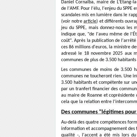
Daniel Cornalba, maire de L’Étang-la-
de l'AMF. Pour l'élu, l'enjeu du SPPE e
scandales mis en lumière dans le rapp
(voir notre
article
) et différents ouvr
jeu du SPPE, mais donnez-nous les mo
indique que, "de l'aveu même de l'Ét
coût". Après la publication de l'arrêt
ces 86 millions d'euros, la ministre de
adressé le 18 novembre 2025 aux mai
communes de plus de 3.500 habitants d'
Les communes de moins de 3.500 hab
communes ne toucheront rien. Une i
3.500 habitants et compétente sur un
par un tranfert financier des commune
au maire de Roanne et coprésidente du
cela que la relation entre l'intercomm
Des communes "légitimes pour r
Au-delà des quatre compétences form
information et accompagnement des fami
qualité -, l'accent a été mis lors 