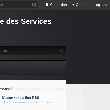
Connexion
+
Créer mon blog
e des Services
ez-moi
S'abonner au flux RSS
https://www.foservicespublics51.fr/rss