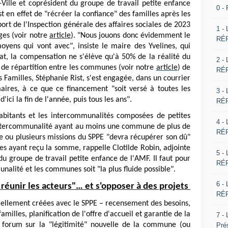
Ville et coprésident du groupe de travail petite enfance
0 -
st en effet de "récréer la confiance" des familles après les
ort de l'Inspection générale des affaires sociales de 2023
1 -
ages (voir notre
article
). "Nous jouons donc évidemment le
RÉP
yens qui vont avec", insiste le maire des Yvelines, qui
at, la compensation ne s'élève qu'à 50% de la réalité du
2 -
é de répartition entre les communes (voir notre
article
) de
RÉP
s Familles, Stéphanie Rist, s'est engagée, dans un courrier
res, à ce que ce financement "soit versé à toutes les
3 -
ici la fin de l'année, puis tous les ans".
RÉP
itants et les intercommunalités composées de petites
4 -
ntercommunalité ayant au moins une commune de plus de
RÉP
e ou plusieurs missions du SPPE "devra récupérer son dû"
s ayant reçu la somme, rappelle Clotilde Robin, adjointe
5 -
 groupe de travail petite enfance de l'AMF. Il faut pour
RÉP
unalité et les communes soit "la plus fluide possible".
6 -
éunir les acteurs"… et s'opposer à des projets
RÉP
ellement créées avec le SPPE – recensement des besoins,
lles, planification de l'offre d'accueil et garantie de la
7 -
du forum sur la "légitimité" nouvelle de la commune (ou
Pré