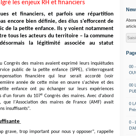
gré les enjeux RH et financiers
News
s et financiers, et parfois une répartition
Abonn
 encore bien définie, des élus s'efforcent de
articl
ic de la petite enfance. Ils y voient notamment
tre tous les acteurs du territoire – la commune
ésormais la légitimité associée au statut
Pag
au Congrès des maires avaient exprimé leurs inquiétudes
00 
vice public de la petite enfance (SPPE), s'interrogeant
OU
ensation financière qui leur serait accordé (voir
première année de cette mise en œuvre s'achève et des
00 
tite enfance ont pu échanger sur leurs expériences
PU
e
s d'un forum du 107
Congrès des maires. Avec d'abord
", que l'Association des maires de France (AMF) avait
0 L
s insuffisants".
Pré
uffisante
0 -
D'
rop grave, trop important pour nous y opposer", rappelle