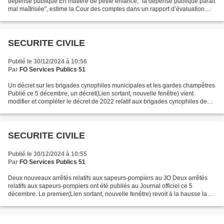
dépense publique En matière de petite enfance, "la dépense publique parait
mal maîtrisée", estime la Cour des comptes dans un rapport d’évaluation
rendu public ce jour. Un pilotage...
SECURITE CIVILE
Publié le 30/12/2024 à 10:56
Par
FO Services Publics 51
Un décret sur les brigades cynophiles municipales et les gardes champêtres
Publié ce 5 décembre, un décret(Lien sortant, nouvelle fenêtre) vient
modifier et compléter le décret de 2022 relatif aux brigades cynophiles de
police municipale. Principalement,...
SECURITE CIVILE
Publié le 30/12/2024 à 10:55
Par
FO Services Publics 51
Deux nouveaux arrêtés relatifs aux sapeurs-pompiers au JO Deux arrêtés
relatifs aux sapeurs-pompiers ont été publiés au Journal officiel ce 5
décembre. Le premier(Lien sortant, nouvelle fenêtre) revoit à la hausse la
participation de l’État au titre de...