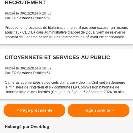
RECRUTEMENT
Publié le 30/12/2024 à 10:53
Par
FO Services Publics 51
Proposer un processus de titularisation ne suffit pas pour excuser un recours
abusif aux CDD La cour administrative d’appel de Douai vient de relever le
montant de l’indemnisation qu’une intercommunalité avait été condamnée à
verser pour avoir abusivement...
CITOYENNETE ET SERVICES AU PUBLIC
Publié le 30/12/2024 à 10:52
Par
FO Services Publics 51
Caméras augmentées et logiciels d'analyse vidéo : la Cnil met en demeure
le ministère de l'Intérieur et six communes La Commission nationale de
l'informatique et des libertés (Cnil) a publié jeudi 5 décembre 2024 un bilan
à l'issue de ses contrôles auprès...
< Page précédente
Page suivante >
Hébergé par Overblog