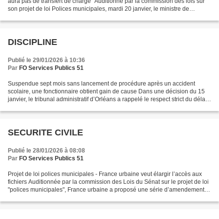
aura pas de transfert de charge" Auditionné par la commission des lois sur
son projet de loi Polices municipales, mardi 20 janvier, le ministre de
l'Intérieur est revenu sur la...
DISCIPLINE
Publié le 29/01/2026 à 10:36
Par
FO Services Publics 51
Suspendue sept mois sans lancement de procédure après un accident
scolaire, une fonctionnaire obtient gain de cause Dans une décision du 15
janvier, le tribunal administratif d’Orléans a rappelé le respect strict du délai
de quatre mois pour la suspension...
SECURITE CIVILE
Publié le 28/01/2026 à 08:08
Par
FO Services Publics 51
Projet de loi polices municipales - France urbaine veut élargir l’accès aux
fichiers Auditionnée par la commission des Lois du Sénat sur le projet de loi
"polices municipales", France urbaine a proposé une série d’amendements
sur l’accès au fichier, la...