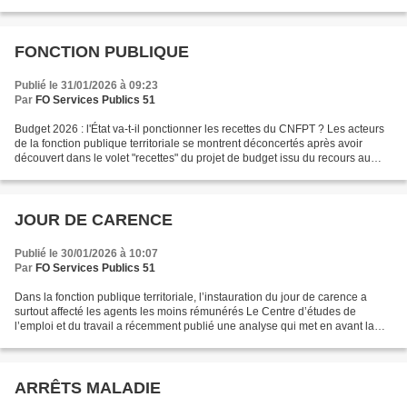
Journal officiel. © François...
FONCTION PUBLIQUE
Publié le 31/01/2026 à 09:23
Par
FO Services Publics 51
Budget 2026 : l'État va-t-il ponctionner les recettes du CNFPT ? Les acteurs
de la fonction publique territoriale se montrent déconcertés après avoir
découvert dans le volet "recettes" du projet de budget issu du recours au
49.3 un coup de rabot sur les...
JOUR DE CARENCE
Publié le 30/01/2026 à 10:07
Par
FO Services Publics 51
Dans la fonction publique territoriale, l’instauration du jour de carence a
surtout affecté les agents les moins rémunérés Le Centre d’études de
l’emploi et du travail a récemment publié une analyse qui met en avant la
baisse “significative” du nombre...
ARRÊTS MALADIE